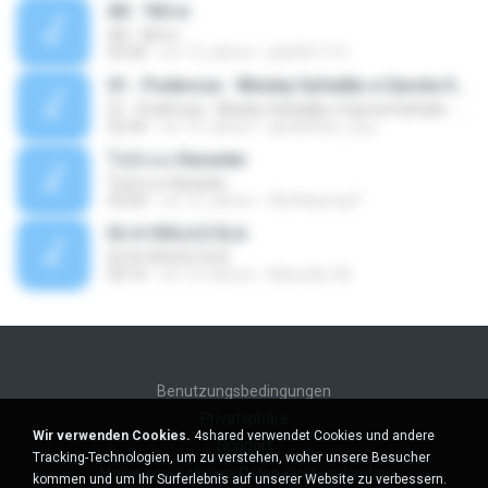
Äð - ¾Ö»ó
Äð - ¾Ö»ó
03:30
vor 13 Jahren
pbk961119
01 - Poderosa - Wesley Safadão e Garota Safada - Promocional Dezembro
01 - Poderosa - Wesley Safadão e Garota Safada - Promocional Dezembro
02:34
vor 10 Jahren
gisellefisio_cbq
ใจนักเลง Karaoke
ใจนักเลง Karaoke
03:04
vor 12 Jahren
Wutthipong P.
EU A VIOLA E ELA
EU A VIOLA E ELA
03:14
vor 14 Jahren
Meninão V8
Benutzungsbedingungen
Privatsphäre
Wir verwenden Cookies.
4shared verwendet Cookies und andere
Support
Tracking-Technologien, um zu verstehen, woher unsere Besucher
Meine persönlichen Daten nicht verkaufen
kommen und um Ihr Surferlebnis auf unserer Website zu verbessern.