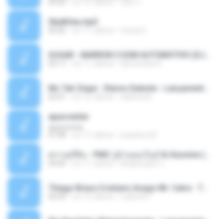
04:50
vor 12 Jahren
패턴 C.
Sky&Sea.mp3
05:26
vor 11 Jahren
Ouma S.
SUGAR - MARRON 5 SOM AUTOMOTIVO (DJ COTONETE BHZ).mp3
03:17
vor 11 Jahren
DjCotonete D.
Mc Tati Zaqui - Eterno Daleste - Lançamento 2014.mp3
02:41
vor 12 Jahren
Sabrina A.
apascentar
apascentar
07:08
vor 17 Jahren
josysilver22
ตราบธุรีดิน - PMC ปู่จ๋านลองไมค์ & Sixonine ( Cover Version ).mp3
04:04
vor 11 Jahren
KingSongCP แ.
Thiago Brava Cristiano Araujo Mr. Catra - Ta Soltinha.mp3
03:30
vor 13 Jahren
rudiere07