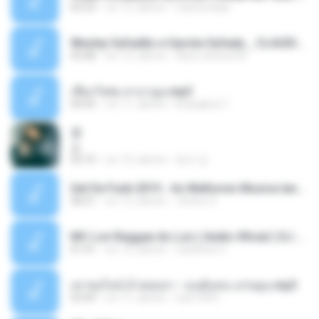
03:33
vor 12 Jahren
Castornidas
Wesley Safadão e Garota Safada _ CLAUDIA LEITE_REMIX_DJAMOROSO 2014.mp3
03:08
vor 12 Jahren
flavio.oliveira78
เชือกวิเศษ ลาบานูน.mp3
04:45
vor 11 Jahren
kriangkrai T.
쿵
쿵
03:10
vor 10 Jahren
동규 김.
Set De Funk 2015 - As Melhores Musica lançamentos ''Dj Jhóòm''.mp3
58:21
vor 12 Jahren
Jhóòm S.
MC Lon Reggae do Lon ( Aúdio Oficial ) DJ Gui Beats.mp3
01:41
vor 12 Jahren
Carlinhos C.
เขาขอไลน์ อ้ายขอลา - มนต์แคน แก่นคูน.mp3
03:49
vor 11 Jahren
nuk19991