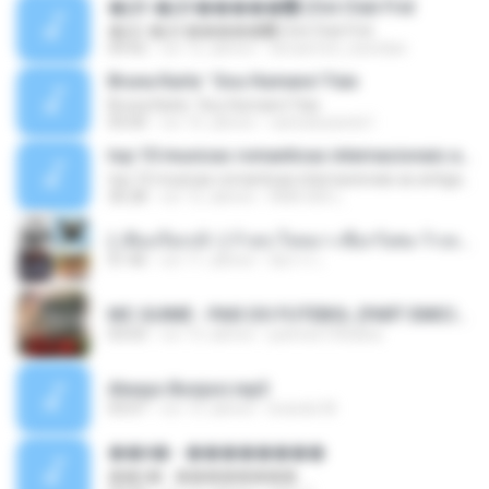
�Ԫ �Ԫ�����԰ (Ost.Club Frid
�Ԫ �Ԫ�����԰ (Ost.Club Frid
04:42
vor 12 Jahren
doraemon_bestdan
Bruna Karla ' Sou Humano' Faix
Bruna Karla ' Sou Humano' Faix
05:00
vor 16 Jahren
carlosbizarelo1
top 10 musicas romanticas internacionais as antigas que faz seu coraçao bater mais forte remix
top 10 musicas romanticas internacionais as antigas que faz seu coraçao bater mais forte remix
36:28
vor 12 Jahren
ANA ISIS L.
( เสียงเรียกเข้า ) ร้ายๆ-ใจหมา-เชือกวิเศษ-ว้าเหว่.mp3
01:46
vor 11 Jahren
อัยการ เ.
MC GUIME - PAIS DO FUTEBOL (PART EMICIDA) 2014.mp3
03:03
vor 13 Jahren
patrese100ideia
Always Bonjovi.mp3
03:07
vor 13 Jahren
brando M.
��â� - ��������
��â� - ��������