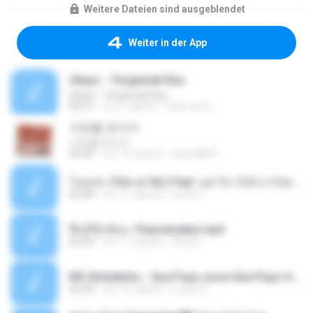
Weitere Dateien sind ausgeblendet
Weiter in der App
Ukays - Tergamak Kau
Ukays - Tergamak Kau
04:31
vor 5 Jahren
Hati Lara L.
사진을 보다가
사진을 보다가
04:36
vor 14 Jahren
heart8691
โอเคป่ะ (Yes or No) Feat. นุช วิลาวัลย์ อาร์สยาม - Flame.mp3
03:48
vor 11 Jahren
tsuora
พื้นที่ซับซ้อน -Peacemaker.mp3
04:44
vor 11 Jahren
Ana N.
MC Boladinho - Que Popo esse Que Popo Gigante (DjWn) (áudio Oficial).mp3
02:40
vor 12 Jahren
Lucas S.