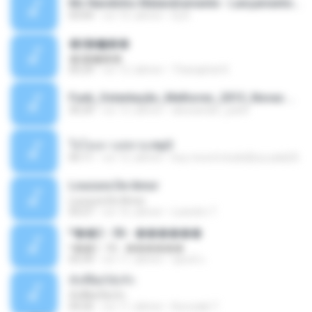
Mc Nandinho Malandramente - Lançamento 2016.mp3
03:04
vor 10 Jahren
Dj A.
�ʧ�ѹ���
�ʧ�ѹ���
05:29
vor 12 Jahren
Thanaphat K.
Funk_Ostentação_Melhores_2013_Novas MC GUIME, MC LON, MC RODOLFINHO, MC NEGUINHO DO KAXETA, MC Leo Da Baixada, MC Boy Do CHarmes.mp3
35:29
vor 13 Jahren
alexsander_patel
ใจโลเล-วงสหาย.mp3
05:11
vor 12 Jahren
boy record studio[boy pala] B.
Loucura De Amor
Loucura De Amor
03:27
vor 16 Jahren
Leandro T.
ᴹ��2 - 06 - ������
ᴹ��2 - 06 - ������
03:39
vor 11 Jahren
ชูพงษ์ แ.
ทั้งที่ผิดก็ยังรัก
ทั้งที่ผิดก็ยังรัก
04:26
vor 11 Jahren
Kurozaki T.