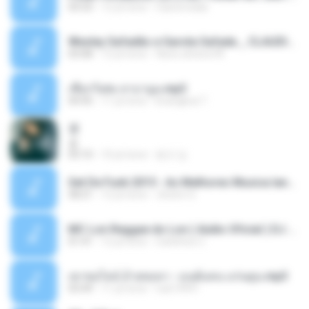
03:33
12 yıl önce
Castornidas
Wesley Safadão e Garota Safada _ CLAUDIA LEITE_REMIX_DJAMOROSO 2014.mp3
03:08
12 yıl önce
flavio.oliveira78
เชือกวิเศษ ลาบานูน.mp3
04:45
11 yıl önce
kriangkrai T.
쿵
쿵
03:10
10 yıl önce
동규 김.
Set De Funk 2015 - As Melhores Musica lançamentos ''Dj Jhóòm''.mp3
58:21
12 yıl önce
Jhóòm S.
MC Lon Reggae do Lon ( Aúdio Oficial ) DJ Gui Beats.mp3
01:41
12 yıl önce
Carlinhos C.
เขาขอไลน์ อ้ายขอลา - มนต์แคน แก่นคูน.mp3
03:49
11 yıl önce
nuk19991