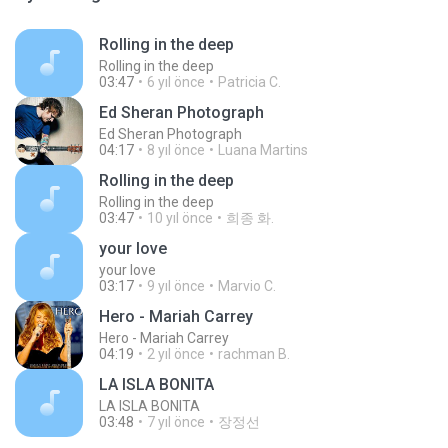
Rolling in the deep
Rolling in the deep
03:47
6 yıl önce
Patricia C.
Ed Sheran Photograph
Ed Sheran Photograph
04:17
8 yıl önce
Luana Martins
Rolling in the deep
Rolling in the deep
03:47
10 yıl önce
희종 화.
your love
your love
03:17
9 yıl önce
Marvio C.
Hero - Mariah Carrey
Hero - Mariah Carrey
04:19
2 yıl önce
rachman B.
LA ISLA BONITA
LA ISLA BONITA
03:48
7 yıl önce
장정선