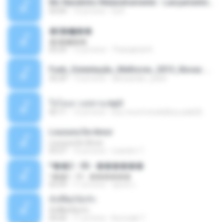
Mc Nandinho Malandramente - Lançamento 2016.mp3
03:04
10 yıl önce
Dj A.
�ʧ�ѹ���
�ʧ�ѹ���
05:29
12 yıl önce
Thanaphat K.
Funk_Ostentação_Melhores_2013_Novas MC GUIME, MC LON, MC RODOLFINHO, MC NEGUINHO DO KAXETA, MC Leo Da Baixada, MC Boy Do CHarmes.mp3
35:29
13 yıl önce
alexsander_patel
ใจโลเล-วงสหาย.mp3
05:11
12 yıl önce
boy record studio[boy pala] B.
Loucura De Amor
Loucura De Amor
03:27
16 yıl önce
Leandro T.
ᴹ��2 - 06 - ������
ᴹ��2 - 06 - ������
03:39
11 yıl önce
ชูพงษ์ แ.
ทั้งที่ผิดก็ยังรัก
ทั้งที่ผิดก็ยังรัก
04:26
11 yıl önce
Kurozaki T.