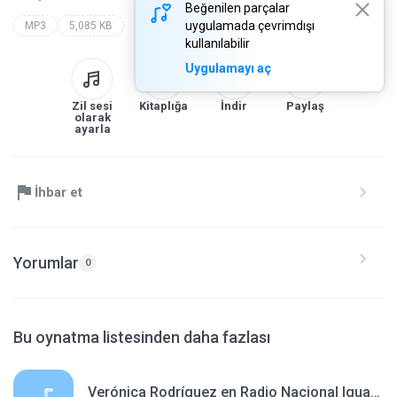
Beğenilen parçalar
uygulamada çevrimdışı
MP3
5,085 KB
kullanılabilir
Uygulamayı aç
Zil sesi
Kitaplığa
İndir
Paylaş
olarak
ayarla
İhbar et
Yorumlar
0
Bu oynatma listesinden daha fazlası
Verónica Rodríguez en Radio Nacional Iguazú 240520.mp3