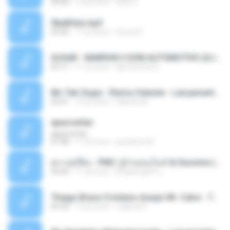
04:50
12 yıl önce
패턴 C.
Sky&Sea.mp3
05:26
11 yıl önce
Ouma S.
SUGAR - MARRON 5 SOM AUTOMOTIVO (DJ COTONETE BHZ).mp3
03:17
11 yıl önce
DjCotonete D.
Mc Tati Zaqui - Eterno Daleste - Lançamento 2014.mp3
02:41
12 yıl önce
Sabrina A.
apascentar
apascentar
07:08
17 yıl önce
josysilver22
ตราบธุรีดิน - PMC ปู่จ๋านลองไมค์ & Sixonine ( Cover Version ).mp3
04:04
11 yıl önce
KingSongCP แ.
Thiago Brava Cristiano Araujo Mr. Catra - Ta Soltinha.mp3
03:30
13 yıl önce
rudiere07