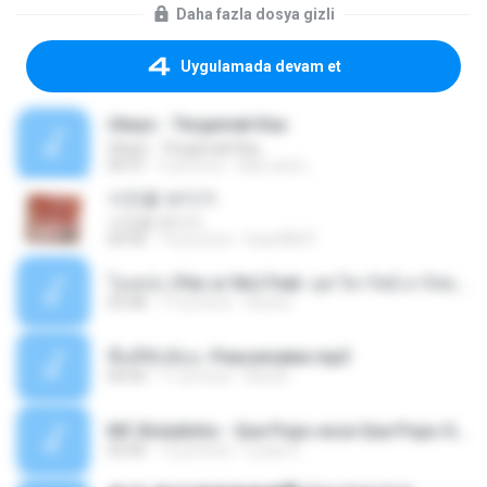
Daha fazla dosya gizli
Uygulamada devam et
Ukays - Tergamak Kau
Ukays - Tergamak Kau
04:31
5 yıl önce
Hati Lara L.
사진을 보다가
사진을 보다가
04:36
14 yıl önce
heart8691
โอเคป่ะ (Yes or No) Feat. นุช วิลาวัลย์ อาร์สยาม - Flame.mp3
03:48
11 yıl önce
tsuora
พื้นที่ซับซ้อน -Peacemaker.mp3
04:44
11 yıl önce
Ana N.
MC Boladinho - Que Popo esse Que Popo Gigante (DjWn) (áudio Oficial).mp3
02:40
12 yıl önce
Lucas S.