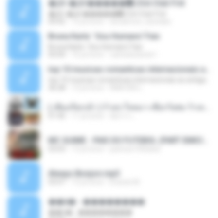
�Ԫ �Ԫ�����԰ (Ost.Club Frid
�Ԫ �Ԫ�����԰ (Ost.Club Frid
04:42
12 yıl önce
doraemon_bestdan
Bruna Karla ' Sou Humano' Faix
Bruna Karla ' Sou Humano' Faix
05:00
16 yıl önce
carlosbizarelo1
top 10 musicas romanticas internacionais as antigas que faz seu coraçao bater mais forte remix
top 10 musicas romanticas internacionais as antigas que faz seu coraçao bater mais forte remix
36:28
12 yıl önce
ANA ISIS L.
( เสียงเรียกเข้า ) ร้ายๆ-ใจหมา-เชือกวิเศษ-ว้าเหว่.mp3
01:46
11 yıl önce
อัยการ เ.
MC GUIME - PAIS DO FUTEBOL (PART EMICIDA) 2014.mp3
03:03
13 yıl önce
patrese100ideia
Always Bonjovi.mp3
03:07
13 yıl önce
brando M.
��â� - ��������
��â� - ��������