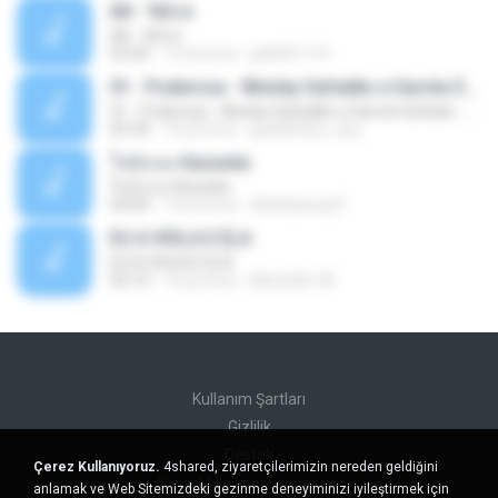
Äð - ¾Ö»ó
Äð - ¾Ö»ó
03:30
13 yıl önce
pbk961119
01 - Poderosa - Wesley Safadão e Garota Safada - Promocional Dezembro
01 - Poderosa - Wesley Safadão e Garota Safada - Promocional Dezembro
02:34
10 yıl önce
gisellefisio_cbq
ใจนักเลง Karaoke
ใจนักเลง Karaoke
03:04
12 yıl önce
Wutthipong P.
EU A VIOLA E ELA
EU A VIOLA E ELA
03:14
14 yıl önce
Meninão V8
Kullanım Şartları
Gizlilik
Destek
Çerez Kullanıyoruz.
4shared, ziyaretçilerimizin nereden geldiğini
Kişisel bilgilerimi satmayın
anlamak ve Web Sitemizdeki gezinme deneyiminizi iyileştirmek için