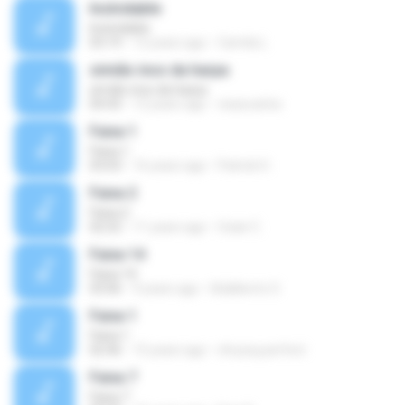
Inolvidable
Inolvidable
03:19
12 years ago
Camila L.
simião inos da harpa
simião inos da harpa
04:43
12 years ago
visaocarlos
Faixa 1
Faixa 1
03:03
16 years ago
Patrick H.
Faixa 2
Faixa 2
02:52
11 years ago
Ozair C.
Faixa 14
Faixa 14
03:06
9 years ago
Adalberto O.
Faixa 1
Faixa 1
02:46
15 years ago
chryssy.perfect
Faixa 7
Faixa 7