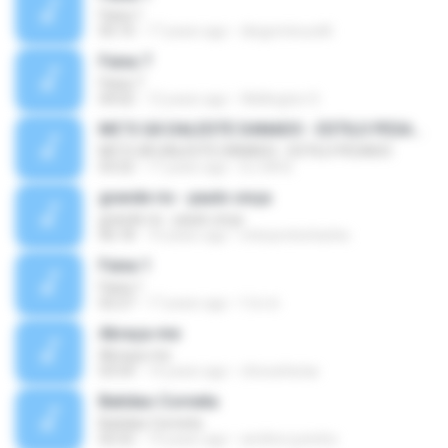
Faixa 1
05:10
17 years ago
diegominucelli
Faixa 7
Faixa 7
04:02
12 years ago
Wellington S.
MC'S GÁ DALESTE DANADO - ESTILO PESADO
MC'S GÁ DALESTE DANADO - ESTILO PESADO
03:22
17 years ago
DJ GÁ B.
grande rio - paulo onça
grande rio - paulo onça
06:18
10 years ago
interpretecharles
Faixa 1
Faixa 1
02:27
17 years ago
f.d.c.b
Abraça-me
Abraça-me
03:54
14 years ago
chicoafarias
Batidao Corneta
Batidao Corneta
02:52
19 years ago
amilton.juninho