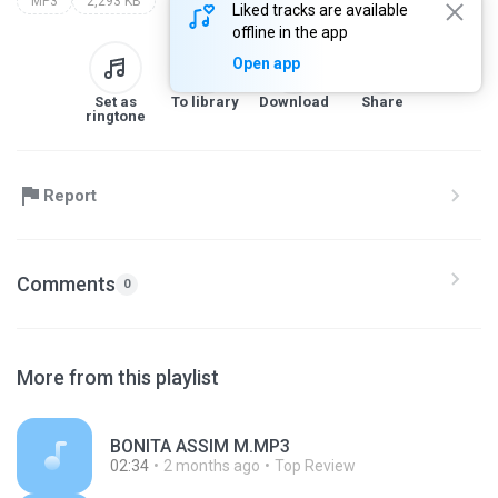
MP3
2,293 KB
Liked tracks are available
offline in the app
Open app
Set as
To library
Download
Share
ringtone
Report
Comments
0
More from this playlist
BONITA ASSIM M.MP3
02:34
2 months ago
Top Review