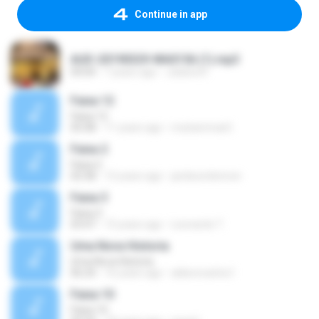
Continue in app
AUD-20190329-WA0156 (1).mp3
04:04
7 years ago
Juliana R.
Faixa 12
Faixa 12
05:08
11 years ago
muhammad I.
Faixa 2
Faixa 2
02:58
12 years ago
jardesonlennon
Faixa 3
Faixa 3
03:47
15 years ago
Leonardo T.
Uma Nova Historia
Uma Nova Historia
06:24
16 years ago
aldeoncarlos1
Faixa 10
Faixa 10