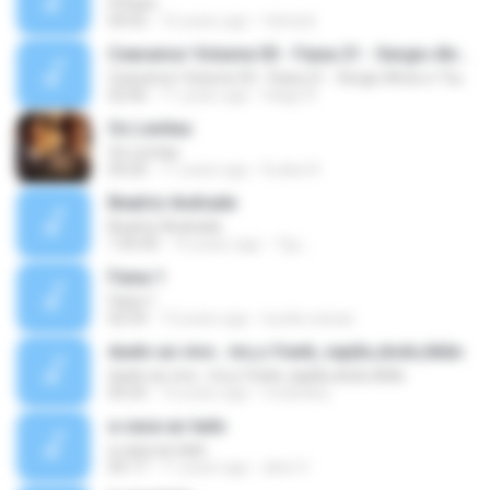
Fifteen
04:55
16 years ago
felreis6
Cearamor Volume 03 - Faixa 21 - Sergio Alves e Tiaguinho
Cearamor Volume 03 - Faixa 21 - Sergio Alves e Tiaguinho
02:06
11 years ago
Hiago R.
Os Levitas
Os Levitas
04:20
11 years ago
Eudes R.
Beatriz Andrade
Beatriz Andrade
1:05:45
16 years ago
Tgc_
Faixa 1
Faixa 1
02:54
12 years ago
lucelio.seixas
duelo ao vivo.. mc,s frank, sapão,dodo,tikão
duelo ao vivo.. mc,s frank, sapão,dodo,tikão
05:55
16 years ago
mcdodorj
a casa ao lado
a casa ao lado
05:17
11 years ago
alice V.