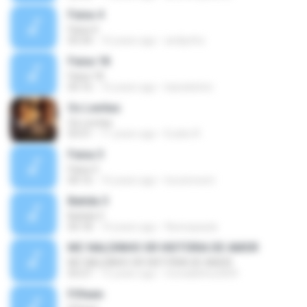
Faixa 4
Faixa 4
03:34
16 years ago
andiynho
Faixa 18
Faixa 18
03:16
16 years ago
kaioekelvin
Os Levitas
Os Levitas
03:51
11 years ago
Eudes R.
Faixa 3
Faixa 3
04:16
16 years ago
locutoresnt
Batida 3
Batida 3
03:18
14 years ago
flaviospaula
MC NALDINHO SR HISTÓRIA DE AMOR
MC NALDINHO SR HISTÓRIA DE AMOR
03:27
15 years ago
mcnaldinho2009
Fifteen