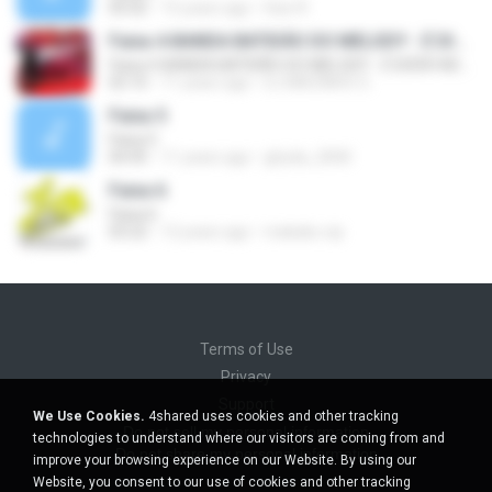
05:02
15 years ago
Davi R.
Faixa 4-BANDA BATIDÃO DO MELODY - É DIZER ADEUS
Faixa 4-BANDA BATIDÃO DO MELODY - É DIZER ADEUS
02:10
11 years ago
DJ MAZINHO O.
Faixa 5
Faixa 5
04:45
11 years ago
ghyda_2000
Faixa 6
Faixa 6
03:22
12 years ago
makako.vip
Terms of Use
Privacy
Support
We Use Cookies.
4shared uses cookies and other tracking
Do not sell my personal information
technologies to understand where our visitors are coming from and
Do not share my personal information
improve your browsing experience on our Website. By using our
Website, you consent to our use of cookies and other tracking