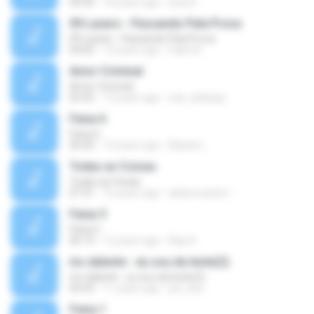
04:34
18 years ago
josnet
09 Lazaro - Passando Pela Prova
09 Lazaro - Passando Pela Prova
04:05
15 years ago
Fabio B.
Amor Criminal
Amor Criminal
03:35
15 years ago
edu_kalango
Faixa 6
Faixa 6
04:30
14 years ago
Maxiel L.
Todas as Coisas
Todas as Coisas
07:31
16 years ago
aldeoncarlos1
Faixa 5
Faixa 5
06:19
12 years ago
Rap N.
mc daleste - eu sou da leste(2)
mc daleste - eu sou da leste(2)
05:03
11 years ago
joe_bzs
Faixa 1