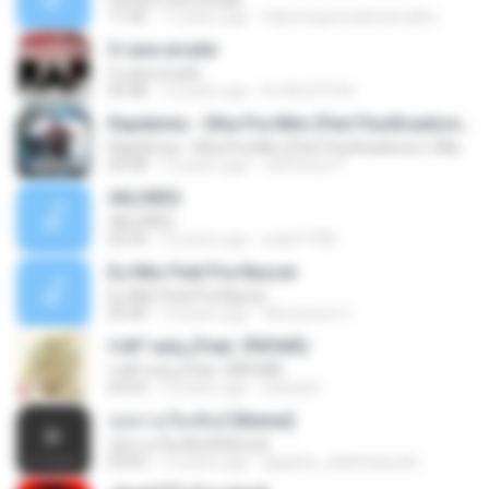
11:06
17 years ago
fabionogueiradecarvalho
O cara errado
O cara errado
05:08
13 years ago
DJ MJSTD M.
Rapdemia - Olha Pra Mim (Part Pacificadores e Wlad Borges)
Rapdemia - Olha Pra Mim (Part Pacificadores e Wlad Borges)
04:38
12 years ago
Jéfferson F.
VALORES
VALORES
02:54
12 years ago
walef1996
Eu Não Pedi Pra Nascer
Eu Não Pedi Pra Nascer
05:40
14 years ago
Wemerson C.
ґ«№°»юїц (Feat. їЎАПё®)
ґ«№°»юїц (Feat. їЎАПё®)
03:53
12 years ago
swisshj1
กุหลาบเวียงพิงค์ [Remix]
กุหลาบเวียงพิงค์ [Remix]
03:03
15 years ago
appploy_dadchaiaudio