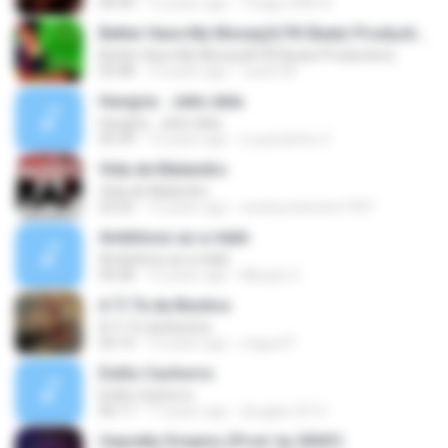
04:39
12 years ago
Thiago DWS A.
Better Have My Money(A PK Beatz Production)
Better Have My Money(A PK Beatz Production)
03:48
12 years ago
Justin M.
Hungria - Jeito dela
Hungria - Jeito dela
05:39
13 years ago
Luuanziinho Z.
Vida de Malandro
Vida de Malandro
03:25
12 years ago
wesleycelestino1997
Ambitionz az a ridah
Ambitionz az a ridah
04:28
12 years ago
MiisaeL E.
A Ti Te da Besitos
A Ti Te da Besitos
03:14
12 years ago
miguel P.
Estilo Cachorro
Estilo Cachorro
06:17
17 years ago
douglas.2512
Unpretty Dreams (Prod. by GRAY)