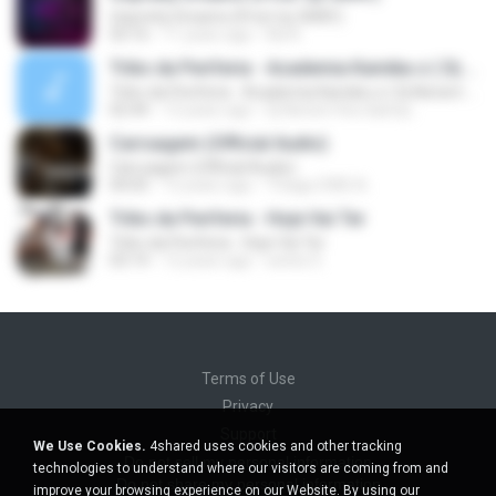
Unpretty Dreams (Prod. by GRAY)
03:16
11 years ago
Ná A.
Tribo da Periferia - Academia Kamika-z ( Dj Nenem Rox )
Tribo da Periferia - Academia Kamika-z ( Dj Nenem Rox )
02:44
13 years ago
Dj Nenem Rox &amp;.
Carruagem (Official Audio)
Carruagem (Official Audio)
04:05
12 years ago
Thiago DWS A.
Tribo da Periferia - Hoje Vai Ter
Tribo da Periferia - Hoje Vai Ter
03:14
12 years ago
wenis S.
Terms of Use
Privacy
Support
We Use Cookies.
4shared uses cookies and other tracking
Do not sell my personal information
technologies to understand where our visitors are coming from and
Do not share my personal information
improve your browsing experience on our Website. By using our