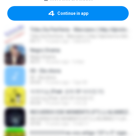
Continue in app
Tribo Da Periferia - Marciano ( http://djvictorrox.4shared.com )
Tribo Da Periferia - Marciano ( http://djvictorrox.4shared.com )
03:11
13 years ago
Gabriel A.
Negro Drama
Negro Drama
06:51
18 years ago
lr.dias
05 - Ela chora
05 - Ela chora
03:43
15 years ago
Ygor M.
자격지심 (Feat. 은하 Of 여자친구)
자격지심 (Feat. 은하 Of 여자친구)
03:24
10 years ago
가연 장.
RECUERDO ESE MOMENTO (FT) (J.ALVAREZ Y LUI-G 21 PLUS)
RECUERDO ESE MOMENTO (FT) (J.ALVAREZ Y LUI-G 21 PLUS)
03:56
15 years ago
Crider V.
0 0 0 0 0 0 0 0 0 eu sou artigo 157 o 5° vigia RaCioNaiS MCS