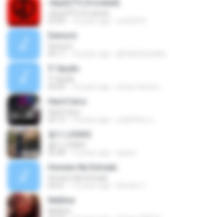
»ßµüÇÏ°Ô (Crooked)
»ßµüÇÏ°Ô (Crooked)
03:44
13 years ago
sm02019
Demorô
Demorô
05:17
14 years ago
@Felip3Candido
3' Opção
3' Opção
04:43
14 years ago
arivan.oliveira
Hard Carry
Hard Carry
03:13
10 years ago
อม&#39;ม ย.
좋아 (JOAH)
좋아 (JOAH)
03:48
13 years ago
xjudox
Homem Na Estrada
Homem Na Estrada
04:41
14 years ago
Renato C.
Neblina
Neblina