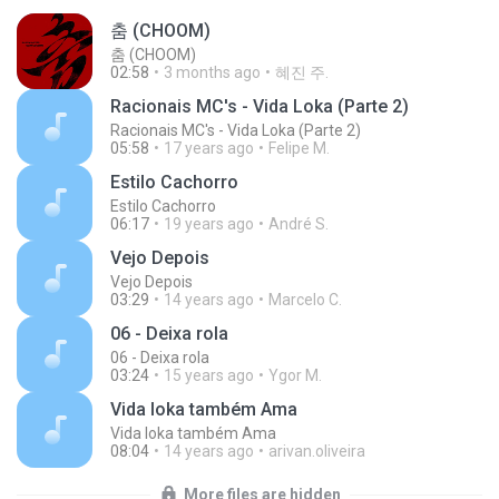
춤 (CHOOM)
춤 (CHOOM)
02:58
3 months ago
혜진 주.
Racionais MC's - Vida Loka (Parte 2)
Racionais MC's - Vida Loka (Parte 2)
05:58
17 years ago
Felipe M.
Estilo Cachorro
Estilo Cachorro
06:17
19 years ago
André S.
Vejo Depois
Vejo Depois
03:29
14 years ago
Marcelo C.
06 - Deixa rola
06 - Deixa rola
03:24
15 years ago
Ygor M.
Vida loka também Ama
Vida loka também Ama
08:04
14 years ago
arivan.oliveira
More files are hidden