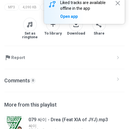
Liked tracks are available
MP3
4,090 KB
Rap / Hip-hop
ѕжїф»замґх
½½çç ¿ì´â »õ
offline in the app
Open app
Set as
To library
Download
Share
ringtone
Report
Comments
0
More from this playlist
079 싸이 - Drea (Feat XIA of JYJ).mp3
싸이