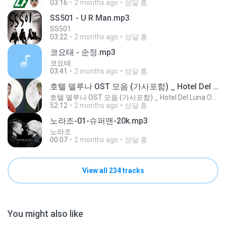
03:16
2 months ago
성달 홍.
SS501 - U R Man.mp3
SS501
03:22
2 months ago
성달 홍.
코요태 - 순정.mp3
코요테
03:41
2 months ago
성달 홍.
호텔 델루나 OST 모음 (가사포함) _ Hotel Del Luna OST Playlist (Korean Lyrics)
호텔 델루나 OST 모음 (가사포함) _ Hotel Del Luna OST Playlist (Korean Lyrics)
52:12
2 months ago
성달 홍.
노라조-01-슈퍼맨-20k.mp3
노라조
00:07
2 months ago
성달 홍.
View all 234 tracks
You might also like