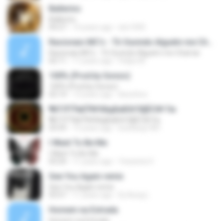
Ballerino
Ballerino
04:27
14 years ago
sbc1005
Racionais MC's - Tô Ouvindo Alguém me Chamar
Racionais MC's - Tô Ouvindo Alguém me Chamar
02:11
17 years ago
Felipe M.
100% (Prod.by Gonzo)
100% (Prod.by Gonzo)
02:14
13 years ago
ikeunhoo
¶йТЛТЎвЕЎ№ХйдБиБХґЗ§ЁС№·Гм
¶йТЛТЎвЕЎ№ХйдБиБХґЗ§ЁС№·Гм
03:59
15 years ago
kunkang1981
I Want To Be Me
I Want To Be Me
03:24
11 years ago
Yessenia V.
See You Again remix
See You Again remix
03:57
11 years ago
Dj-Aung L.
Homem na Estrada
Homem na Estrada