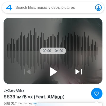
00:00
04:20
ѕЖїф»зАМґх
ЅЅЗЗ їмґВ »х (Feat. АМјцїµ)
성달 홍.
2 months ago
more...