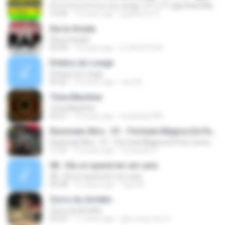
0 0 0 0 0 0 0 0 0 eu sou artigo 157 o 5° vigia RaCioNaiS MCS
14:36
13 years ago
guilherme S.
Ela ta Virada
Ela ta Virada
03:43
13 years ago
DJ MJSTD M.
Efeitos do Longe
Efeitos do Longe
03:22
10 years ago
caio M.
Time Machine
Time Machine
03:27
15 years ago
kunkang1981
Racionais Mcs - 01 - Fórmula Mágica Da Paz [ www.MP3KING.com.br ].mp3
Racionais Mcs - 01 - Fórmula Mágica Da Paz [ www.MP3KING.com.br ].mp3
11:21
14 years ago
Fernando P.
08 - Ela só queria ter um cara
08 - Ela só queria ter um cara
03:58
15 years ago
Ygor M.
Zorro do Asfalto
Zorro do Asfalto
03:33
11 years ago
jaja crazy doc S.