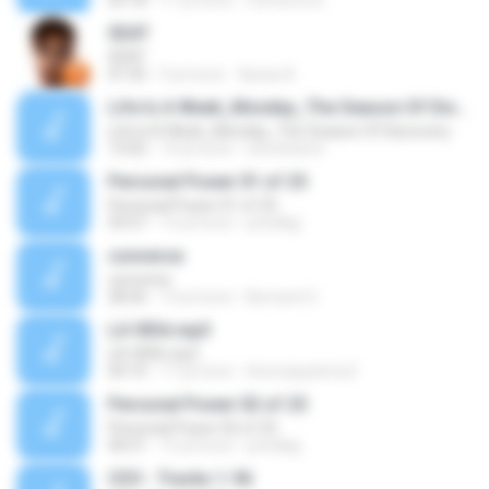
03:18
11 yıl önce
Concerts N.
SEAT
SEAT
01:05
9 yıl önce
Уроки А.
Life Is A Week_Monday_The Season Of Discovery
Life Is A Week_Monday_The Season Of Discovery
13:02
14 yıl önce
steveharris
Personal Power 01 of 25
Personal Power 01 of 25
59:57
15 yıl önce
prindlejj
converse
converse
28:26
14 yıl önce
Bernard O.
LA VIDA.mp3
LA VIDA.mp3
04:10
17 yıl önce
thomaspatrice2
Personal Power 02 of 25
Personal Power 02 of 25
40:51
15 yıl önce
prindlejj
CD3 - Tracks 1-56