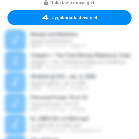
Daha fazla dosya gizli
Uygulamada devam et
Beauty and Madness
Beauty and Madness
04:15
10 yıl önce
jingky A.
Chapter 1: The Total Money Makeover Challenge
Chapter 1: The Total Money Makeover Challenge
02:58
14 yıl önce
bobcookie1
Khutbah @ IIOC, Jan. 6, 2006
Khutbah @ IIOC, Jan. 6, 2006
32:01
14 yıl önce
shaakir A.
Personal Power 10 of 25
Personal Power 10 of 25
58:11
15 yıl önce
prindlejj
EL LIBRO DE LA VIDA.mp3
EL LIBRO DE LA VIDA.mp3
04:53
17 yıl önce
thomaspatrice2