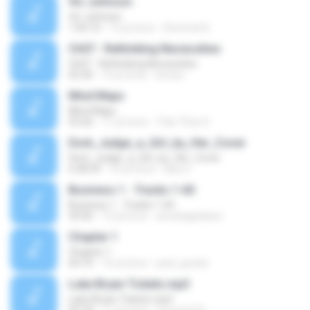
Vic Johnson
Vic Johnson
1:04:10
12 yıl önce
Rommel K.
Ch07 - Rethinking Necessities
Ch07 - Rethinking Necessities
02:30
10 yıl önce
kirstyc
Mind Maps
Mind Maps
03:26
11 yıl önce
Trần Thúc H.
Dont_Judge_a_Girl_by_Her_Cover
Dont_Judge_a_Girl_by_Her_Cover
6:38:39
16 yıl önce
bika V.
Business 1 - Tracks 1-60
Business 1 - Tracks 1-60
34:30
12 yıl önce
arwatageldeen
Chapter 1
Chapter 1
04:10
15 yıl önce
paul_jacobs
Luke Bryan Tickets.mp3
Luke Bryan Tickets.mp3