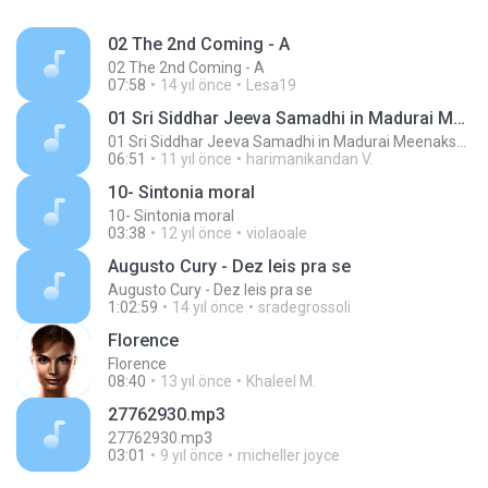
02 The 2nd Coming - A
02 The 2nd Coming - A
07:58
14 yıl önce
Lesa19
01 Sri Siddhar Jeeva Samadhi in Madurai MeenakshiTemple - ChoChoME Sundaram
01 Sri Siddhar Jeeva Samadhi in Madurai MeenakshiTemple - ChoChoME Sundaram
06:51
11 yıl önce
harimanikandan V.
10- Sintonia moral
10- Sintonia moral
03:38
12 yıl önce
violaoale
Augusto Cury - Dez leis pra se
Augusto Cury - Dez leis pra se
1:02:59
14 yıl önce
sradegrossoli
Florence
Florence
08:40
13 yıl önce
Khaleel M.
27762930.mp3
27762930.mp3
03:01
9 yıl önce
micheller joyce