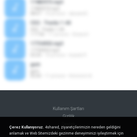
17483973.mp3
17483973.mp3
08:07
10 yıl önce
alexand E.
CD2 - Tracks 1-44
CD2 - Tracks 1-44
1:17:56
11 yıl önce
Givara H.
17734953.mp3
17734953.mp3
03:24
10 yıl önce
louiseh P.
gum
gum
05:00
11 yıl önce
Hmmmm A.
Kullanım Şartları
Gizlilik
Destek
Çerez Kullanıyoruz.
4shared, ziyaretçilerimizin nereden geldiğini
Kişisel bilgilerimi satmayın
anlamak ve Web Sitemizdeki gezinme deneyiminizi iyileştirmek için