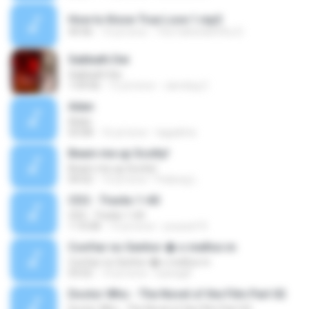
How to Know True Love 1.mp3
44:46
14 yıl önce
The Father&#39;s D.
Sabbath Dei
Sabbath Dei
1:09:06
12 yıl önce
Jamdog C.
Adan
Adan
03:08
16 yıl önce
tagadirta
Beam me up Scotty!
Beam me up Scotty!
04:02
14 yıl önce
Padung L.
CD2 - Tracks 1-60
CD2 - Tracks 1-60
1:10:08
13 yıl önce
youssef R.
Confiar no Senhor � o melhor.m
Confiar no Senhor � o melhor.m
03:02
14 yıl önce
luanagfl
Doctor Who - The Novel of the Film Part 02