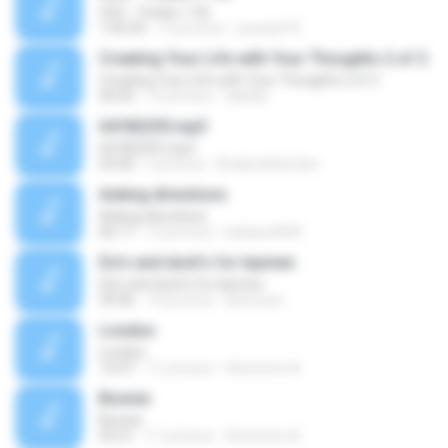
CD3 - Tracks 1-56
1:05:03
13 yıl önce
youssef R.
Creating Your Life with Your Thoughts 2 of 2
Creating Your Life with Your Thoughts 2 of 2
50:05
19 yıl önce
dslittle
64182255.mp3
64182255.mp3
03:00
5 yıl önce
RoderickGordon
Asking directions
Asking directions
06:17
12 yıl önce
bebars4444
Do's and dont's for laymen
Do's and dont's for laymen
39:46
14 yıl önce
iammum
London
London
12:07
11 yıl önce
Hmmmm A.
Bonnie
Bonnie
03:31
11 yıl önce
Hmmmm A.