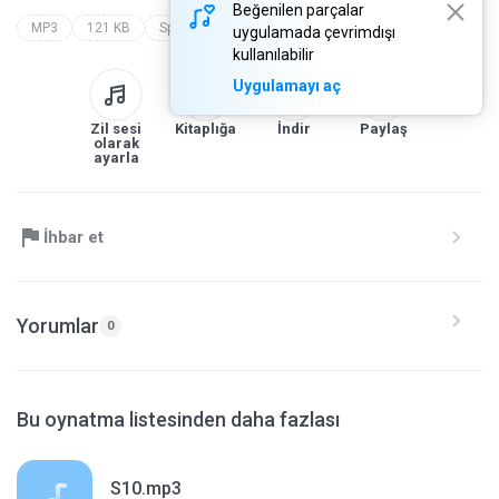
Beğenilen parçalar
MP3
121 KB
Speech
hueber verlag
hueber beruf  deutsch in der pflege spanisch
uygulamada çevrimdışı
kullanılabilir
Uygulamayı aç
Zil sesi
Kitaplığa
İndir
Paylaş
olarak
ayarla
İhbar et
Yorumlar
0
Bu oynatma listesinden daha fazlası
S10.mp3