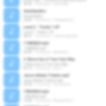
Doctor Who - The Novel of the Film Part 02
40:45
18 yıl önce
hank1886
Geezhpadivu
Geezhpadivu
22:06
19 yıl önce
Thiraadchai Y.
Level 2 - Tracks 1-87
Level 2 - Tracks 1-87
40:47
12 yıl önce
mahmoudfathie
17485820.mp3
17485820.mp3
03:29
10 yıl önce
alexand E.
5. Move Out of Your Own Way
5. Move Out of Your Own Way
09:13
12 yıl önce
john J.
Jason Aldean Tickets.mp3
Jason Aldean Tickets.mp3
02:40
11 yıl önce
Concerts N.
13854064.mp3
13854064.mp3
10:28
10 yıl önce
Photoshop C.