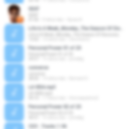
03:18
11 tahun lalu
Concerts N.
SEAT
SEAT
01:05
9 tahun lalu
Уроки А.
Life Is A Week_Monday_The Season Of Discovery
Life Is A Week_Monday_The Season Of Discovery
13:02
14 tahun lalu
steveharris
Personal Power 01 of 25
Personal Power 01 of 25
59:57
15 tahun lalu
prindlejj
converse
converse
28:26
14 tahun lalu
Bernard O.
LA VIDA.mp3
LA VIDA.mp3
04:10
17 tahun lalu
thomaspatrice2
Personal Power 02 of 25
Personal Power 02 of 25
40:51
15 tahun lalu
prindlejj
CD3 - Tracks 1-56