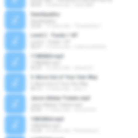
Doctor Who - The Novel of the Film Part 02
40:45
18 tahun lalu
hank1886
Geezhpadivu
Geezhpadivu
22:06
19 tahun lalu
Thiraadchai Y.
Level 2 - Tracks 1-87
Level 2 - Tracks 1-87
40:47
12 tahun lalu
mahmoudfathie
17485820.mp3
17485820.mp3
03:29
10 tahun lalu
alexand E.
5. Move Out of Your Own Way
5. Move Out of Your Own Way
09:13
12 tahun lalu
john J.
Jason Aldean Tickets.mp3
Jason Aldean Tickets.mp3
02:40
11 tahun lalu
Concerts N.
13854064.mp3
13854064.mp3
10:28
10 tahun lalu
Photoshop C.