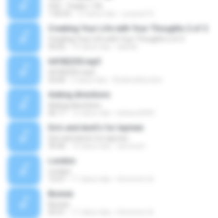
CD3 - Tracks 1-56
1:05:03
13 tahun lalu
youssef R.
Creating Your Life with Your Thoughts 2 of 2
Creating Your Life with Your Thoughts 2 of 2
50:05
19 tahun lalu
dslittle
64182255.mp3
64182255.mp3
03:00
5 tahun lalu
RoderickGordon
Asking directions
Asking directions
06:17
12 tahun lalu
bebars4444
Do's and dont's for laymen
Do's and dont's for laymen
39:46
14 tahun lalu
iammum
London
London
12:07
11 tahun lalu
Hmmmm A.
Bonnie
Bonnie
03:31
11 tahun lalu
Hmmmm A.