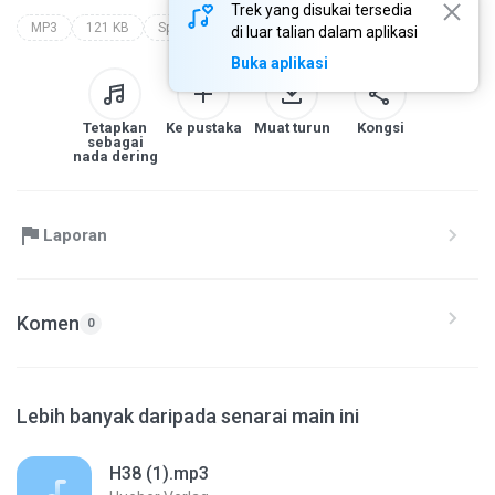
Trek yang disukai tersedia
MP3
121 KB
Speech
hueber verlag
hueber beruf  deutsch in der pflege spanisch
di luar talian dalam aplikasi
Buka aplikasi
Tetapkan
Ke pustaka
Muat turun
Kongsi
sebagai
nada dering
Laporan
Komen
0
Lebih banyak daripada senarai main ini
H38 (1).mp3