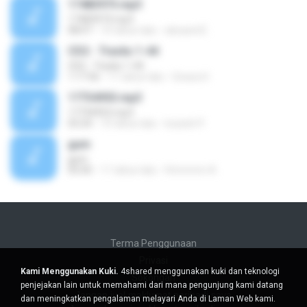
17483973.mp3
17483973.mp3
08:07
10 tahun lalu
alexand E.
CD2 - Tracks 1-44
CD2 - Tracks 1-44
1:17:56
11 tahun lalu
Givara H.
17734953.mp3
17734953.mp3
03:24
10 tahun lalu
louiseh P.
gum
gum
05:00
11 tahun lalu
Hmmmm A.
Terma Penggunaan
Privasi
Kami Menggunakan Kuki.
4shared menggunakan kuki dan teknologi
Sokongan
penjejakan lain untuk memahami dari mana pengunjung kami datang
Jangan jual maklumat peribadi saya
dan meningkatkan pengalaman melayari Anda di Laman Web kami.