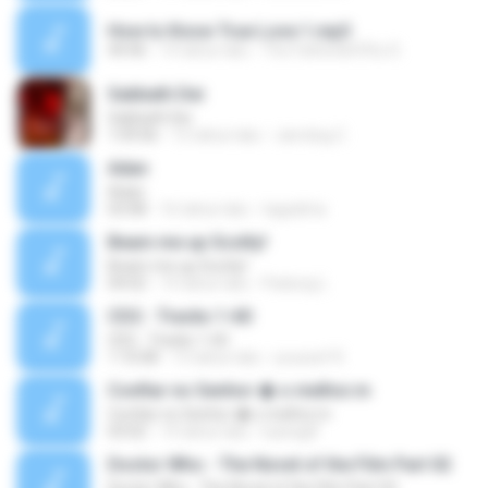
How to Know True Love 1.mp3
44:46
14 tahun lalu
The Father&#39;s D.
Sabbath Dei
Sabbath Dei
1:09:06
12 tahun lalu
Jamdog C.
Adan
Adan
03:08
16 tahun lalu
tagadirta
Beam me up Scotty!
Beam me up Scotty!
04:02
14 tahun lalu
Padung L.
CD2 - Tracks 1-60
CD2 - Tracks 1-60
1:10:08
13 tahun lalu
youssef R.
Confiar no Senhor � o melhor.m
Confiar no Senhor � o melhor.m
03:02
14 tahun lalu
luanagfl
Doctor Who - The Novel of the Film Part 02