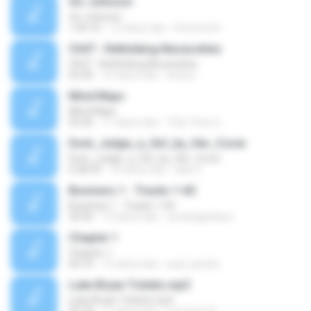
Vic Johnson
Vic Johnson
1:04:10
12 tahun lalu
Rommel K.
Ch07 - Rethinking Necessities
Ch07 - Rethinking Necessities
02:30
10 tahun lalu
kirstyc
Mind Maps
Mind Maps
03:26
11 tahun lalu
Trần Thúc H.
Dont_Judge_a_Girl_by_Her_Cover
Dont_Judge_a_Girl_by_Her_Cover
6:38:39
16 tahun lalu
bika V.
Business 1 - Tracks 1-60
Business 1 - Tracks 1-60
34:30
12 tahun lalu
arwatageldeen
Chapter 1
Chapter 1
04:10
15 tahun lalu
paul_jacobs
Luke Bryan Tickets.mp3
Luke Bryan Tickets.mp3