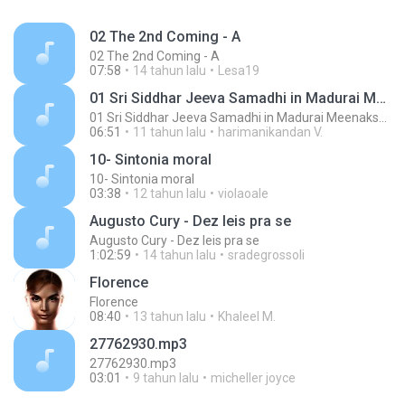
02 The 2nd Coming - A
02 The 2nd Coming - A
07:58
14 tahun lalu
Lesa19
01 Sri Siddhar Jeeva Samadhi in Madurai MeenakshiTemple - ChoChoME Sundaram
01 Sri Siddhar Jeeva Samadhi in Madurai MeenakshiTemple - ChoChoME Sundaram
06:51
11 tahun lalu
harimanikandan V.
10- Sintonia moral
10- Sintonia moral
03:38
12 tahun lalu
violaoale
Augusto Cury - Dez leis pra se
Augusto Cury - Dez leis pra se
1:02:59
14 tahun lalu
sradegrossoli
Florence
Florence
08:40
13 tahun lalu
Khaleel M.
27762930.mp3
27762930.mp3
03:01
9 tahun lalu
micheller joyce