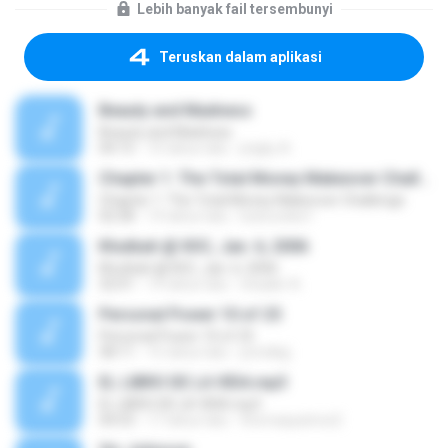
Lebih banyak fail tersembunyi
Teruskan dalam aplikasi
Beauty and Madness
Beauty and Madness
04:15
10 tahun lalu
jingky A.
Chapter 1: The Total Money Makeover Challenge
Chapter 1: The Total Money Makeover Challenge
02:58
14 tahun lalu
bobcookie1
Khutbah @ IIOC, Jan. 6, 2006
Khutbah @ IIOC, Jan. 6, 2006
32:01
14 tahun lalu
shaakir A.
Personal Power 10 of 25
Personal Power 10 of 25
58:11
15 tahun lalu
prindlejj
EL LIBRO DE LA VIDA.mp3
EL LIBRO DE LA VIDA.mp3
04:53
17 tahun lalu
thomaspatrice2