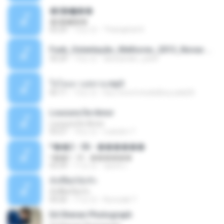
�ʧ�ѹ���
�ʧ�ѹ���
05:29
12년 전
Thanaphat K.
Funk_Ostentação_Melhores_2013_Novas MC GUIME, MC LON, MC RODOLFINHO, MC NEGUINHO DO KAXETA, MC Leo Da Baixada, MC Boy Do CHarmes.mp3
35:29
13년 전
alexsander_patel
ใจโลเล-วงสหาย.mp3
05:11
12년 전
boy record studio[boy pala] B.
Loucura De Amor
Loucura De Amor
03:27
16년 전
Leandro T.
ᴹ��2 - 06 - ������
ᴹ��2 - 06 - ������
03:39
11년 전
ชูพงษ์ แ.
ทั้งที่ผิดก็ยังรัก
ทั้งที่ผิดก็ยังรัก
04:26
11년 전
Kurozaki T.
Ed Sheran Photograph