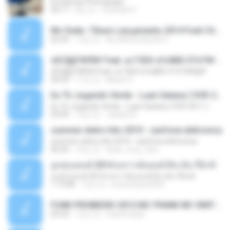
Ed Sheran Photograph
04:17
8년 전
michelle R.
Mc Dede -Tibum Lançamento 2014 Funk Chique Produçoes .mp3
02:44
13년 전
ALLAN DOUGLAS C.
ѕЕС§§Т№Ё№ Feat. а»ТЗЕХ ѕГѕФБЕ-ЕТєТ№Щ№
ѕЕС§§Т№Ё№ Feat. а»ТЗЕХ ѕГѕФБЕ-ЕТєТ№Щ№
04:53
11년 전
MaxGi C.
Eu Tô Jogando Verde - Luan Satana ( DVD 2011 )
Eu Tô Jogando Verde - Luan Satana ( DVD 2011 )
03:09
12년 전
Juliana R.
summer eletro hits 2010 - sanfona eletronica
summer eletro hits 2010 - sanfona eletronica
06:35
16년 전
dudu_muy_loko
ลูกทุ่งแดนซ์ 2014 สงการต์แดนซ์ ดีเจ ต้น รีมิกซ์
ลูกทุ่งแดนซ์ 2014 สงการต์แดนซ์ ดีเจ ต้น รีมิกซ์
1:19:48
12년 전
powerbass2009
FUNK PROIBIDÃO 2012 MC FRANK MC SMITH MC LON MC DEDE MC DALESTE MC ROBA CENA MC K9 MC LUAN MC DINHO DA VP MC KELVINHO MC YOSHI MC DUHZINHO DA VR MC NOBRUH MC GALO SP - HINO PCC - PRIMEIRO COMANDO .mp3
03:33
12년 전
Castornidas