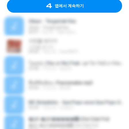
앱에서 계속하기
Ukays - Tergamak Kau
Ukays - Tergamak Kau
04:31
5년 전
Hati Lara L.
사진을 보다가
사진을 보다가
04:36
14년 전
heart8691
โอเคป่ะ (Yes or No) Feat. นุช วิลาวัลย์ อาร์สยาม - Flame.mp3
03:48
11년 전
tsuora
พื้นที่ซับซ้อน -Peacemaker.mp3
04:44
11년 전
Ana N.
MC Boladinho - Que Popo esse Que Popo Gigante (DjWn) (áudio Oficial).mp3
02:40
12년 전
Lucas S.
�Ԫ �Ԫ�����԰ (Ost.Club Frid
�Ԫ �Ԫ�����԰ (Ost.Club Frid