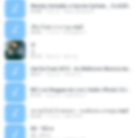
Wesley Safadão e Garota Safada _ CLAUDIA LEITE_REMIX_DJAMOROSO 2014.mp3
03:08
12년 전
flavio.oliveira78
เชือกวิเศษ ลาบานูน.mp3
04:45
11년 전
kriangkrai T.
쿵
쿵
03:10
10년 전
동규 김.
Set De Funk 2015 - As Melhores Musica lançamentos ''Dj Jhóòm''.mp3
58:21
12년 전
Jhóòm S.
MC Lon Reggae do Lon ( Aúdio Oficial ) DJ Gui Beats.mp3
01:41
12년 전
Carlinhos C.
เขาขอไลน์ อ้ายขอลา - มนต์แคน แก่นคูน.mp3
03:49
11년 전
nuk19991
Äð - ¾Ö»ó
Äð - ¾Ö»ó