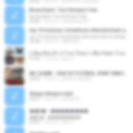
04:42
12년 전
doraemon_bestdan
Bruna Karla ' Sou Humano' Faix
Bruna Karla ' Sou Humano' Faix
05:00
16년 전
carlosbizarelo1
top 10 musicas romanticas internacionais as antigas que faz seu coraçao bater mais forte remix
top 10 musicas romanticas internacionais as antigas que faz seu coraçao bater mais forte remix
36:28
12년 전
ANA ISIS L.
( เสียงเรียกเข้า ) ร้ายๆ-ใจหมา-เชือกวิเศษ-ว้าเหว่.mp3
01:46
11년 전
อัยการ เ.
MC GUIME - PAIS DO FUTEBOL (PART EMICIDA) 2014.mp3
03:03
13년 전
patrese100ideia
Always Bonjovi.mp3
03:07
13년 전
brando M.
��â� - ��������
��â� - ��������
04:50
12년 전
패턴 C.