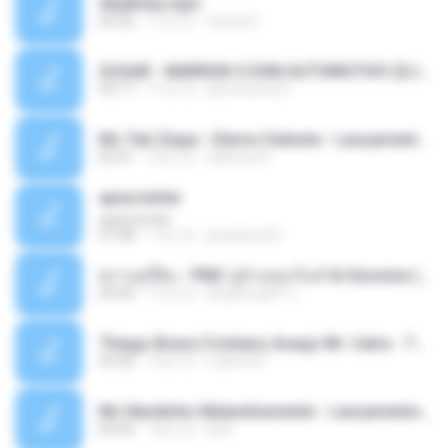
Sky&Sea.mp3
05:26
11년 전
Ouma S.
SUGAR - MARRON 5 SOM AUTOMOTIVO (DJ COTONETE BHZ).mp3
03:17
11년 전
DjCotonete D.
Mc Tati Zaqui - Eterno Daleste - Lançamento 2014.mp3
02:41
12년 전
Sabrina A.
apascentar
apascentar
07:08
17년 전
josysilver22
ตราบธุรีดิน - PMC ปู่จ๋านลองไมค์ & Sixonine ( Cover Version ).mp3
04:04
11년 전
KingSongCP แ.
Thiago Brava Cristiano Araujo Mr. Catra - Ta Soltinha.mp3
03:30
13년 전
rudiere07
Mc Nandinho Malandramente - Lançamento 2016.mp3
03:04
10년 전
Dj A.