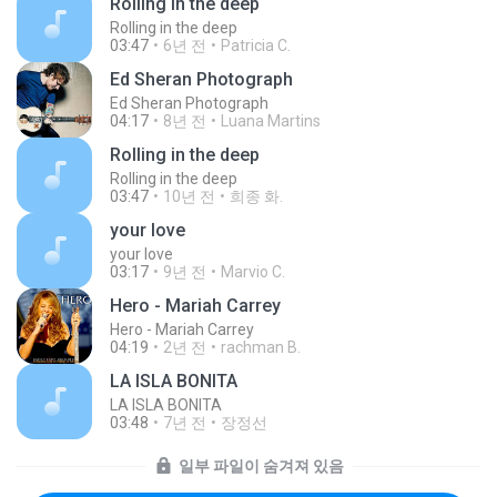
Rolling in the deep
Rolling in the deep
03:47
6년 전
Patricia C.
Ed Sheran Photograph
Ed Sheran Photograph
04:17
8년 전
Luana Martins
Rolling in the deep
Rolling in the deep
03:47
10년 전
희종 화.
your love
your love
03:17
9년 전
Marvio C.
Hero - Mariah Carrey
Hero - Mariah Carrey
04:19
2년 전
rachman B.
LA ISLA BONITA
LA ISLA BONITA
03:48
7년 전
장정선
일부 파일이 숨겨져 있음