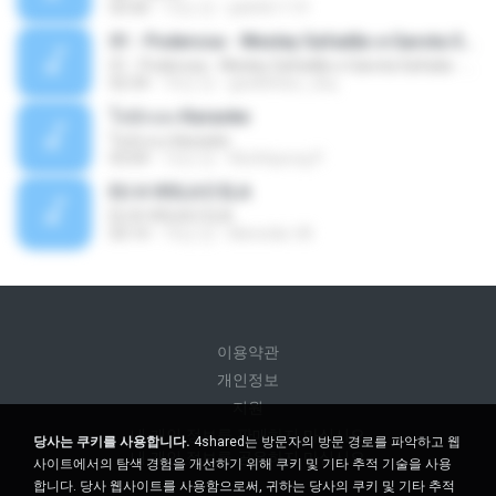
03:30
13년 전
pbk961119
01 - Poderosa - Wesley Safadão e Garota Safada - Promocional Dezembro
01 - Poderosa - Wesley Safadão e Garota Safada - Promocional Dezembro
02:34
10년 전
gisellefisio_cbq
ใจนักเลง Karaoke
ใจนักเลง Karaoke
03:04
12년 전
Wutthipong P.
EU A VIOLA E ELA
EU A VIOLA E ELA
03:14
14년 전
Meninão V8
이용약관
개인정보
지원
내 개인 정보를 판매하지 마십시오
당사는 쿠키를 사용합니다.
4shared는 방문자의 방문 경로를 파악하고 웹
내 개인 정보를 공유하지 마십시오
사이트에서의 탐색 경험을 개선하기 위해 쿠키 및 기타 추적 기술을 사용
합니다. 당사 웹사이트를 사용함으로써, 귀하는 당사의 쿠키 및 기타 추적