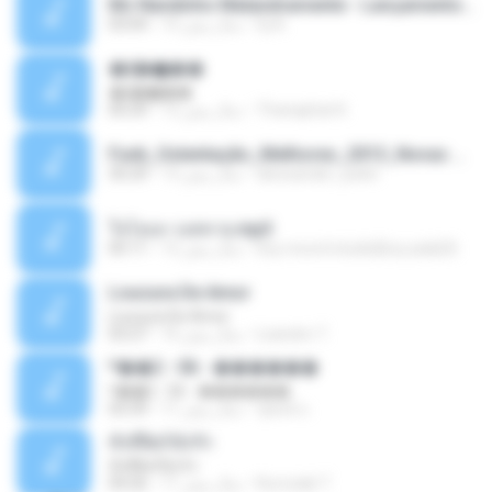
Mc Nandinho Malandramente - Lançamento 2016.mp3
Dj A.
10 سال پیش
03:04
�ʧ�ѹ���
�ʧ�ѹ���
Thanaphat K.
12 سال پیش
05:29
Funk_Ostentação_Melhores_2013_Novas MC GUIME, MC LON, MC RODOLFINHO, MC NEGUINHO DO KAXETA, MC Leo Da Baixada, MC Boy Do CHarmes.mp3
alexsander_patel
13 سال پیش
35:29
ใจโลเล-วงสหาย.mp3
boy record studio[boy pala] B.
12 سال پیش
05:11
Loucura De Amor
Loucura De Amor
Leandro T.
16 سال پیش
03:27
ᴹ��2 - 06 - ������
ᴹ��2 - 06 - ������
ชูพงษ์ แ.
11 سال پیش
03:39
ทั้งที่ผิดก็ยังรัก
ทั้งที่ผิดก็ยังรัก
Kurozaki T.
11 سال پیش
04:26