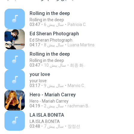
Rolling in the deep
Rolling in the deep
Patricia C.
6 سال پیش
03:47
Ed Sheran Photograph
Ed Sheran Photograph
Luana Martins
8 سال پیش
04:17
Rolling in the deep
Rolling in the deep
희종 화.
10 سال پیش
03:47
your love
your love
Marvio C.
9 سال پیش
03:17
Hero - Mariah Carrey
Hero - Mariah Carrey
rachman B.
2 سال پیش
04:19
LA ISLA BONITA
LA ISLA BONITA
장정선
7 سال پیش
03:48