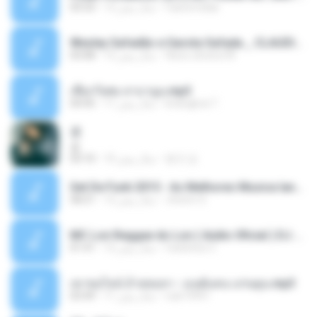
Castornidas
12 سال پیش
03:33
Wesley Safadão e Garota Safada _ CLAUDIA LEITE_REMIX_DJAMOROSO 2014.mp3
flavio.oliveira78
12 سال پیش
03:08
เชือกวิเศษ ลาบานูน.mp3
kriangkrai T.
11 سال پیش
04:45
쿵
쿵
동규 김.
10 سال پیش
03:10
Set De Funk 2015 - As Melhores Musica lançamentos ''Dj Jhóòm''.mp3
Jhóòm S.
12 سال پیش
58:21
MC Lon Reggae do Lon ( Aúdio Oficial ) DJ Gui Beats.mp3
Carlinhos C.
12 سال پیش
01:41
เขาขอไลน์ อ้ายขอลา - มนต์แคน แก่นคูน.mp3
nuk19991
11 سال پیش
03:49