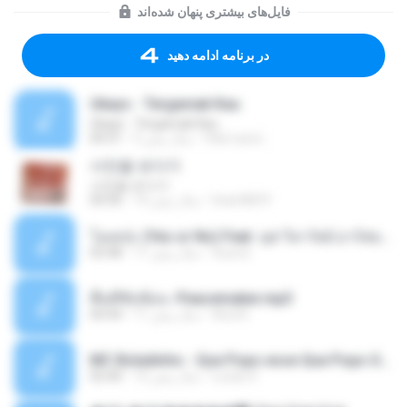
فایل‌های بیشتری پنهان شده‌اند
در برنامه ادامه دهید
Ukays - Tergamak Kau
Ukays - Tergamak Kau
Hati Lara L.
5 سال پیش
04:31
사진을 보다가
사진을 보다가
heart8691
14 سال پیش
04:36
โอเคป่ะ (Yes or No) Feat. นุช วิลาวัลย์ อาร์สยาม - Flame.mp3
tsuora
11 سال پیش
03:48
พื้นที่ซับซ้อน -Peacemaker.mp3
Ana N.
11 سال پیش
04:44
MC Boladinho - Que Popo esse Que Popo Gigante (DjWn) (áudio Oficial).mp3
Lucas S.
12 سال پیش
02:40