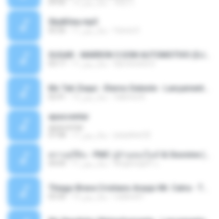
패턴 C.
12 سال پیش
04:50
Sky&Sea.mp3
Ouma S.
11 سال پیش
05:26
SUGAR - MARRON 5 SOM AUTOMOTIVO (DJ COTONETE BHZ).mp3
DjCotonete D.
11 سال پیش
03:17
Mc Tati Zaqui - Eterno Daleste - Lançamento 2014.mp3
Sabrina A.
12 سال پیش
02:41
apascentar
apascentar
josysilver22
17 سال پیش
07:08
ตราบธุรีดิน - PMC ปู่จ๋านลองไมค์ & Sixonine ( Cover Version ).mp3
KingSongCP แ.
11 سال پیش
04:04
Thiago Brava Cristiano Araujo Mr. Catra - Ta Soltinha.mp3
rudiere07
13 سال پیش
03:30