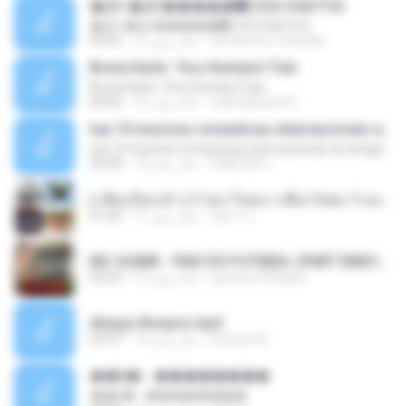
�Ԫ �Ԫ�����԰ (Ost.Club Frid
�Ԫ �Ԫ�����԰ (Ost.Club Frid
doraemon_bestdan
12 سال پیش
04:42
Bruna Karla ' Sou Humano' Faix
Bruna Karla ' Sou Humano' Faix
carlosbizarelo1
16 سال پیش
05:00
top 10 musicas romanticas internacionais as antigas que faz seu coraçao bater mais forte remix
top 10 musicas romanticas internacionais as antigas que faz seu coraçao bater mais forte remix
ANA ISIS L.
12 سال پیش
36:28
( เสียงเรียกเข้า ) ร้ายๆ-ใจหมา-เชือกวิเศษ-ว้าเหว่.mp3
อัยการ เ.
11 سال پیش
01:46
MC GUIME - PAIS DO FUTEBOL (PART EMICIDA) 2014.mp3
patrese100ideia
13 سال پیش
03:03
Always Bonjovi.mp3
brando M.
13 سال پیش
03:07
��â� - ��������
��â� - ��������