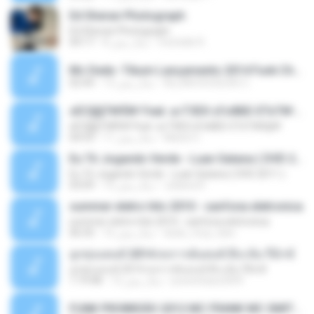
Ed Sheran Photograph
Ed Sheran Photograph
michelle R.
8 سال پیش
04:17
Mc Dede -Tibum Lançamento 2014 Funk Chique Produçoes .mp3
ALLAN DOUGLAS C.
13 سال پیش
02:44
ѕЕС§§Т№Ё№ Feat. а»ТЗЕХ ѕГѕФБЕ-ЕТєТ№Щ№
ѕЕС§§Т№Ё№ Feat. а»ТЗЕХ ѕГѕФБЕ-ЕТєТ№Щ№
MaxGi C.
11 سال پیش
04:53
Eu Tô Jogando Verde - Luan Satana ( DVD 2011 )
Eu Tô Jogando Verde - Luan Satana ( DVD 2011 )
Juliana R.
12 سال پیش
03:09
summer eletro hits 2010 - sanfona eletronica
summer eletro hits 2010 - sanfona eletronica
dudu_muy_loko
16 سال پیش
06:35
ลูกทุ่งแดนซ์ 2014 สงการต์แดนซ์ ดีเจ ต้น รีมิกซ์
ลูกทุ่งแดนซ์ 2014 สงการต์แดนซ์ ดีเจ ต้น รีมิกซ์
powerbass2009
12 سال پیش
1:19:48
FUNK PROIBIDÃO 2012 MC FRANK MC SMITH MC LON MC DEDE MC DALESTE MC ROBA CENA MC K9 MC LUAN MC DINHO DA VP MC KELVINHO MC YOSHI MC DUHZINHO DA VR MC NOBRUH MC GALO SP - HINO PCC - PRIMEIRO COMANDO .mp3