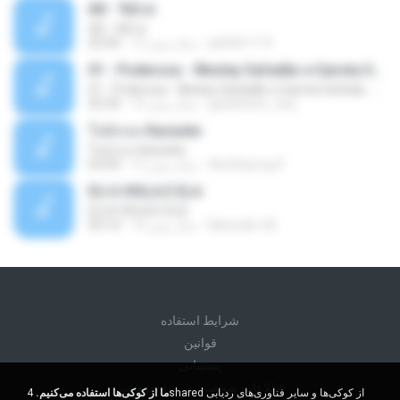
Äð - ¾Ö»ó
Äð - ¾Ö»ó
pbk961119
13 سال پیش
03:30
01 - Poderosa - Wesley Safadão e Garota Safada - Promocional Dezembro
01 - Poderosa - Wesley Safadão e Garota Safada - Promocional Dezembro
gisellefisio_cbq
10 سال پیش
02:34
ใจนักเลง Karaoke
ใจนักเลง Karaoke
Wutthipong P.
12 سال پیش
03:04
EU A VIOLA E ELA
EU A VIOLA E ELA
Meninão V8
14 سال پیش
03:14
شرايط استفاده
قوانين
پشتیبانی
اطلاعات شخصی من را نفروشید
ما از کوکی‌ها استفاده می‌کنیم.
4shared از کوکی‌ها و سایر فناوری‌های ردیابی