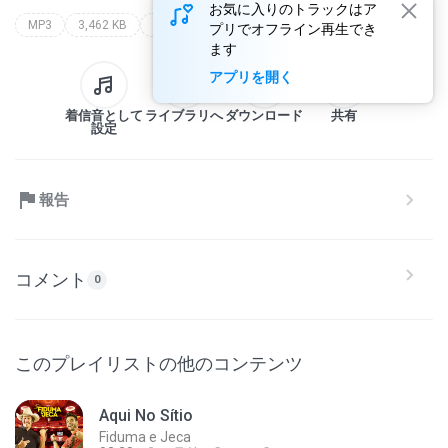
お気に入りのトラックはア
MP3
3,462 KB
ah se os pais soubessem
fiduma e jeca
プリでオフライン再生でき
ます
アプリを開く
着信音として
ライブラリへ
ダウンロード
共有
設定
報告
コメント
0
このプレイリストの他のコンテンツ
Aqui No Sítio
Fiduma e Jeca