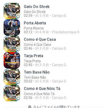
Gato Do Shrek
Gato Do Shrek
02:39
約 3 月前
Campo G.
Porta Aberta
Porta Aberta
03:12
約 6 年前
Priscilahenrique H.
Como é Que Casa
Como é Que Casa
02:46
約 3 月前
Campo G.
Tarja Preta
Tarja Preta
02:45
約 3 月前
Campo G.
Tem Base Não
Tem Base Não
03:02
約 3 月前
Campo G.
Como é Que Nóis Tá
Como é Que Nóis Tá
02:36
約 3 月前
Campo G.
さらにファイルが隠れています