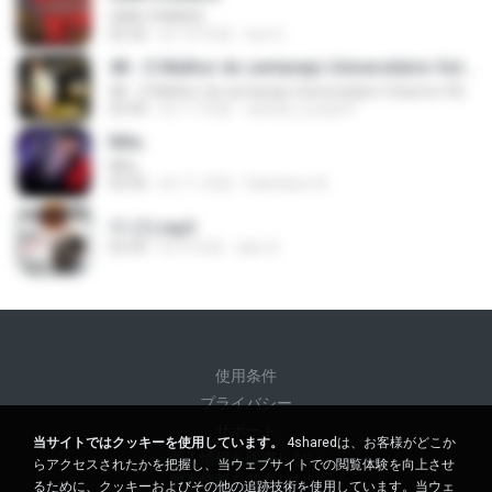
UMA CHANCE
02:36
約 10 年前
luiz G.
48 - O Melhor do sertanejo Universitário Volume 4 By DJ Nando MT® ---> www.djnandomt.com.br
48 - O Melhor do sertanejo Universitário Volume 4 By DJ Nando MT® ---> www.djnandomt.com.br
03:00
約 11 年前
sandra_lucas07
Milu
Milu
03:45
約 11 月前
Edenilson A.
11 (1).mp3
02:45
約 9 年前
alex S.
使用条件
プライバシー
サポート
当サイトではクッキーを使用しています。
4sharedは、お客様がどこか
個人情報を販売しない
らアクセスされたかを把握し、当ウェブサイトでの閲覧体験を向上させ
個人情報を共有しない
るために、クッキーおよびその他の追跡技術を使用しています。当ウェ