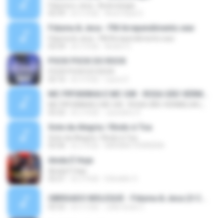
Fiduma e Jeca - Butecologia
02:59
約 5 年前
Ana Paula S.
Fiduma & Jeca - FM Arrependimento.wav
Fiduma & Jeca - FM Arrependimento.wav
02:54
約 3 年前
Andre O.
POCK POCK DO ROCK
POCK POCK DO ROCK
02:16
約 4 年前
Laura S.
MC PIPOKINHA E MC GW - ROSA SÃO VERMELHA (DJ MURIL...
MC PIPOKINHA E MC GW - ROSA SÃO VERMELHA (DJ MURIL...
02:22
約 2 年前
Juscelino S.
Xote da Alegria / Rindo à Toa
Xote da Alegria / Rindo à Toa
03:36
約 2 年前
MÁXIMO FERREIRA
Ainda É Hoje
Ainda É Hoje
02:21
約 2 年前
Edivaldo O.
OBRIGADO MOLEQUE - Fiduma & Jeca (O Country Vive).mp3
02:52
約 4 月前
João lucas C.