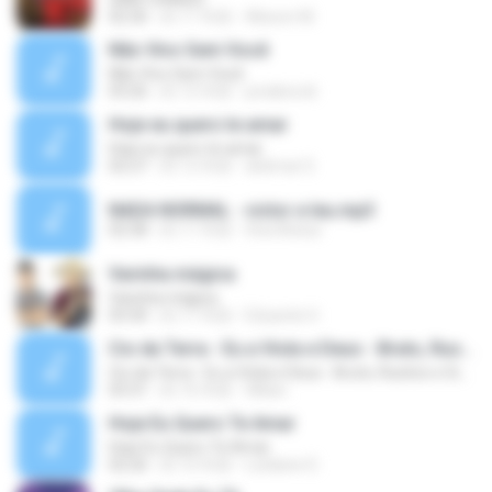
02:36
約 11 年前
Alisson M.
Não Vivo Sem Você
Não Vivo Sem Você
03:26
約 12 年前
jonabeccb
Hoje eu quero te amar
Hoje eu quero te amar
02:27
約 12 年前
alclimar D.
NADA NORMAL - victor e leu.mp3
02:58
約 11 年前
theofiloluis
Varinha mágica
Varinha mágica
03:30
約 11 年前
Eduardo H.
Cio da Terra - Eu a Viola e Deus - Bruto, Rustico e Sistemático
Cio da Terra - Eu a Viola e Deus - Bruto, Rustico e Sistemático
03:31
約 16 年前
Wilian .
Hoje Eu Quero Te Amar
Hoje Eu Quero Te Amar
02:26
約 10 年前
Leidiane D.