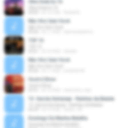
Olha Onde Eu Tô
Olha Onde Eu Tô
03:03
約 10 月前
Rafael A.
Não Vivo Sem Você
Não Vivo Sem Você
03:26
約 11 年前
alemaodaafrica
TOP 10
TOP 10
03:01
約 16 年前
Sander .
Não Vivo Sem Você
Não Vivo Sem Você
03:26
約 11 年前
jonathan M.
Você é Show
Você é Show
03:31
約 10 年前
anamaria_way
13- Garota Sertaneja - Rainhas da Balada
13- Garota Sertaneja - Rainhas da Balada
02:59
約 13 年前
andre_ffb
Domingo De Manha-Batalha
Domingo De Manha-Batalha