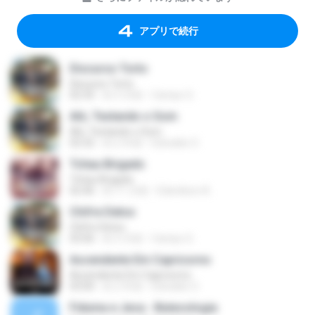
アプリで続行
Discurso Torto
Discurso Torto
02:35
約 3 月前
Campo G.
Alô, Testando o Som
Alô, Testando o Som
02:32
約 2 年前
Edivaldo O.
Tchau Brigado
Tchau Brigado
02:46
約 11 月前
Edenilson A.
Chifre Detox
Chifre Detox
03:06
約 3 月前
Campo G.
Ascendente Em Capricorno
Ascendente Em Capricorno
03:00
約 2 年前
Edivaldo O.
Fiduma e Jeca - Butecologia