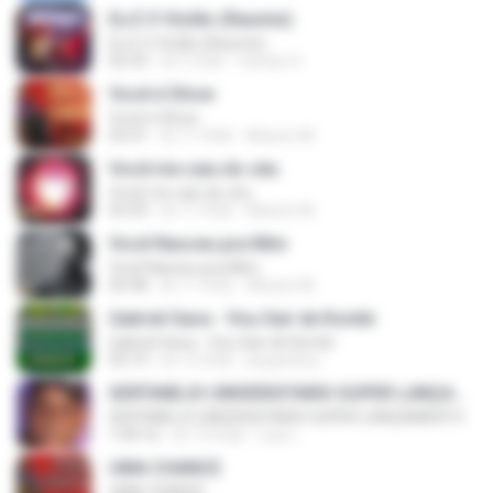
Eu E O Violão (Raumix)
Eu E O Violão (Raumix)
02:33
約 3 月前
Campo G.
Você é Show
Você é Show
03:31
約 11 年前
Alisson M.
Você me caiu do céu
Você me caiu do céu
03:29
約 11 年前
Alisson M.
Você Nasceu pra Mim
Você Nasceu pra Mim
04:38
約 11 年前
Alisson M.
Gabriel Gava - Vou Sair de Kombi
Gabriel Gava - Vou Sair de Kombi
03:19
約 12 年前
peyperboy
SERTANEJO UNIVERSITARIO SUPER LANÇAMENTO
SERTANEJO UNIVERSITARIO SUPER LANÇAMENTO
1:04:16
約 14 年前
Luiz L.
UMA CHANCE
UMA CHANCE