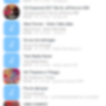
02:41
約 12 年前
erikabbsa
CD Especial 2017 By Dj Jefferson DM
CD Especial 2017 By Dj Jefferson DM
02:52
約 10 年前
lucasw M.
Alex Ferrari - Sinto falta dela
Alex Ferrari - Sinto falta dela
02:50
約 16 年前
Junior G.
Se eu me entregar
Se eu me entregar
03:40
約 15 年前
DUDU DA VIOLLA V.
Tem Nada Haver
Tem Nada Haver
03:10
約 16 年前
andre.castro122
04-Thaeme e Thiago
04-Thaeme e Thiago
02:43
約 14 年前
gustavo.santos1983
Pra te abraçar
Pra te abraçar
02:41
約 3 年前
LIVYA BENQUERER DE OLIVEIRA
UMA CHANCE