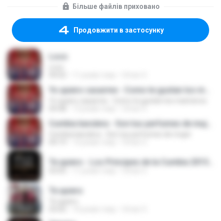
Більше файлів приховано
Продовжити в застосунку
Loco
Loco
04:02
11 років тому
Omar O.
Yo quiero casarme - Como te gustan los marineros
Yo quiero casarme - Como te gustan los marineros
04:48
12 років тому
Omar O.
Cumbia barulera - Son tus perfumes de mujer
Cumbia barulera - Son tus perfumes de mujer
04:19
12 років тому
Omar O.
Te quiero - Los Principes de la Cumbia 2015.mp3
03:05
11 років тому
Omar O.
Te quiero
Te quiero
03:05
10 років тому
Omar O.