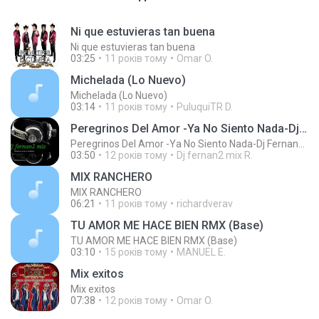
Ni que estuvieras tan buena
Ni que estuvieras tan buena
03:25
11 років тому
Omar O.
Michelada (Lo Nuevo)
Michelada (Lo Nuevo)
03:14
11 років тому
PuluquiTR D.
Peregrinos Del Amor -Ya No Siento Nada-Dj Fernan2 Mix
Peregrinos Del Amor -Ya No Siento Nada-Dj Fernan2 Mix
03:50
12 років тому
Dj fernan2 mix R.
MIX RANCHERO
MIX RANCHERO
06:21
11 років тому
richardverav
TU AMOR ME HACE BIEN RMX (Base)
TU AMOR ME HACE BIEN RMX (Base)
03:10
15 років тому
MANUEL E.
Mix exitos
Mix exitos
07:38
12 років тому
Omar O.