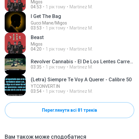
Migos
04:53
1 рік тому
Martinez M.
I Get The Bag
Gucci Mane/Migos
03:53
1 рік тому
Martinez M.
Beast
Migos
04:20
1 рік тому
Martinez M.
Revolver Cannabis - El De Los Lentes Carrera [VIDEOUNDERGROUND].mp3
03:35
1 рік тому
Martinez M.
(Letra) Siempre Te Voy A Querer - Calibre 50
YTCONVERT.IN
03:54
1 рік тому
Martinez M.
Переглянути всі 81 треків
Вам також може сподобатися