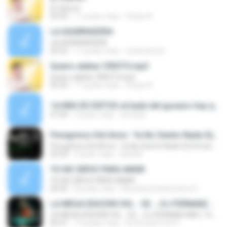
El Clamor
03:45
11 років тому
Chepe R.
LA AGARRADERA
LA AGARRADERA
02:52
11 років тому
richardverav
Quiero alabar CRISTO.mp3
Quiero alabar CRISTO.mp3
03:33
11 років тому
Chepe R.
14-MIX DE EXITOS-el baile del gusano-hay que chupar-el baile del sapito-tamarindo..mp3
07:04
2 роки тому
Gonzalo
Peregrinos Del Amor -Ya No Siento Nada-Dj Fernan2 Mix
Peregrinos Del Amor -Ya No Siento Nada-Dj Fernan2 Mix
03:50
2 роки тому
Raúl M.
YO NO SIRVO PARA AMAR
YO NO SIRVO PARA AMAR
05:05
8 років тому
Movidacumbianchera O.
LA MEGA EDICIÓN VOL - 02 →DJ FERNAN2 MIX ( Temuco chile )
LA MEGA EDICIÓN VOL - 02 →DJ FERNAN2 MIX ( Temuco chile )
06:41
12 років тому
Dj fernan2 mix R.