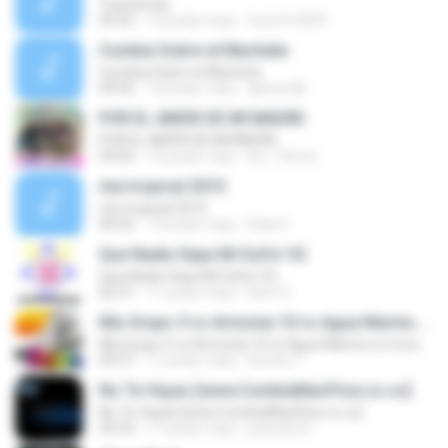
Travesuras
05:55
12 років тому
tony16.2009
Cumbia Sobre el Machete
Cumbia Sobre el Machete
04:56
16 років тому
djcriss.86
POR EL AMOR DE MI MADRE
POR EL AMOR DE MI MADRE
04:26
12 років тому
leo_10mtz
mix tropical 2010
mix tropical 2010
40:26
14 років тому
Elias E.
Que Nadie Sepa Mi Sufrir V2
Que Nadie Sepa Mi Sufrir V2
02:31
11 років тому
Beto G.
Mix Grupo 5 vs Armonia 10 vs Agua Marina vs Corazon Serrano 2007
Mix Grupo 5 vs Armonia 10 vs Agua Marina vs Corazon Serrano 2007
09:57
11 років тому
Dennis T.
No Te Vayas [www.CumbiaMasFlow.co.cc]
No Te Vayas [www.CumbiaMasFlow.co.cc]
03:33
11 років тому
joaosito31