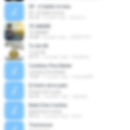
09 - A Salido la luna
09 - A Salido la luna
02:18
5 років тому
Hector G.
TE AMARÉ
TE AMARÉ
03:48
8 років тому
JOSEPTH E.
Tu Sin Mi
Tu Sin Mi
03:10
15 років тому
frankiitoo
Cumbias Para Bailar
Cumbias Para Bailar
14:20
12 років тому
omar.gtz83
El listón de tu pelo
El listón de tu pelo
04:18
12 років тому
capulina
Baila Esta Cumbia
Baila Esta Cumbia
04:12
12 років тому
lino P.
Travesuras