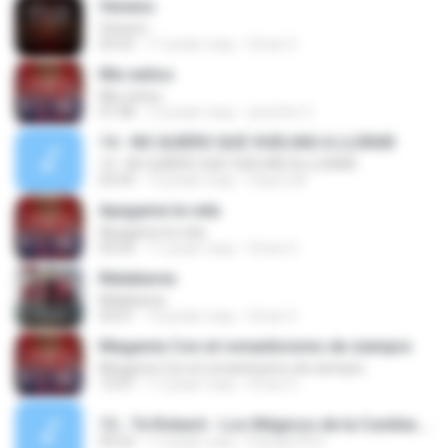
Veneno
Veneno
03:52
11 років тому
Omar O.
Mix exitos
Mix exitos
07:38
12 років тому
yennifer C.
14 - NO QUIERO QUE VUELVAS A LLORAR
14 - NO QUIERO QUE VUELVAS A LLORAR
03:59
12 років тому
mauro M.
Apagame la vela
Apagame la vela
03:54
11 років тому
Omar O.
Malabares
Malabares
03:01
10 років тому
Omar O.
Megamix Con el romanticismo de siempre
Megamix Con el romanticismo de siempre
13:47
11 років тому
Omar O.
12.- Te Robaré - Los Mágicos de la Cumbia.MP3
03:33
11 років тому
PuluquiTR D.