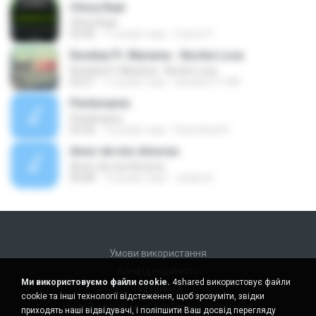
Chica Real
Chica Real
02:40
11 років тому
franco P.
Rombai Ft. Marama - Noche Loca
Rombai Ft. Marama - Noche Loca
02:21
11 років тому
arinaty211189
Perdoname
Perdoname
03:34
10 років тому
Rosa Areli R.
Amor de mis Amores
Amor de mis Amores
04:08
10 років тому
Jesika A.
Умови використання
Конфіденційність
Ми використовуємо файли cookie.
4shared використовує файли
Підтримка
cookie та інші технології відстеження, щоб зрозуміти, звідки
Не продавати мою особисту інформацію
приходять наші відвідувачі, і поліпшити Ваш досвід перегляду