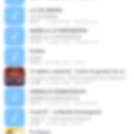
LA CALANDRIA
LA CALANDRIA
02:41
11 років тому
richardverav
MARIELA LA PARRANDERA
MARIELA LA PARRANDERA
02:44
11 років тому
richardverav
Dueles
Dueles
04:50
10 років тому
Ines S.
Yo quiero casarme - Como te gustan los marineros
Yo quiero casarme - Como te gustan los marineros
04:48
12 років тому
yennifer C.
ANIMALES ENAMORADOS
ANIMALES ENAMORADOS
04:10
11 років тому
richardverav
Track 01 - La Banda Dominguera
Track 01 - La Banda Dominguera
02:30
7 років тому
Ana G.
El Clamor