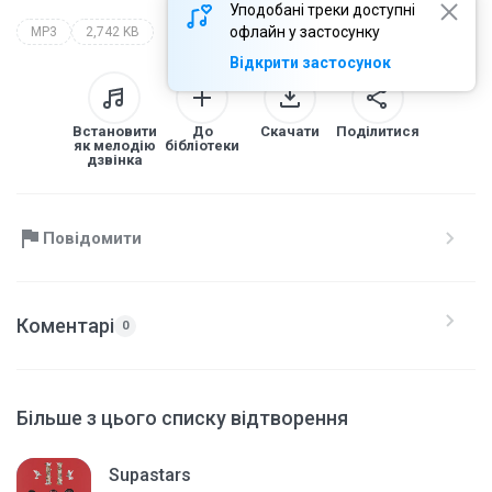
Уподобані треки доступні
офлайн у застосунку
MP3
2,742 KB
Відкрити застосунок
Встановити
До
Скачати
Поділитися
як мелодію
бібліотеки
дзвінка
Повідомити
Коментарі
0
Більше з цього списку відтворення
Supastars