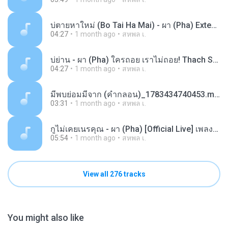
บ่ตายหาใหม่ (Bo Tai Ha Mai) - ผา (Pha) Extended Version [Official Audio] Thach Sound_1783413725883.mp3
04:27
1 month ago
สหพล เ.
บ่ย่าน - ผา (Pha) ใครถอย เราไม่ถอย! Thach Sound [Official Live Session]_1783413463067.mp3
04:27
1 month ago
สหพล เ.
มีพบย่อมมีจาก (คำกลอน)_1783434740453.mp3
03:31
1 month ago
สหพล เ.
กูไม่เคยเนรคุณ - ผา (Pha) [Official Live] เพลงใหม่ 2026 อีสานร็อค สัจจะ-บุญคุณ Thach Sound_1783413426046.mp3
05:54
1 month ago
สหพล เ.
View all 276 tracks
You might also like