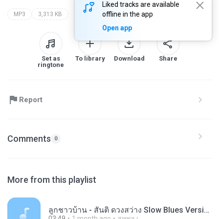
Liked tracks are available
offline in the app
MP3
3,313 KB
Open app
Set as
To library
Download
Share
ringtone
Report
Comments
0
More from this playlist
ลูกชาวบ้าน - สันติ ดวงสว่าง Slow Blues Version AI Cover ลูกทุ่งเก่า_1783493824990.mp3
03:49
1 month ago
สหพล เ.