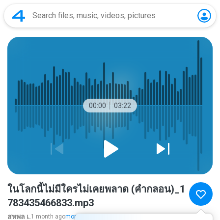
00:00
03:22
ในโลกนี้ไม่มีใครไม่เคยพลาด (คำกลอน)_1
783435466833.mp3
สหพล เ.
1 month ago
more...