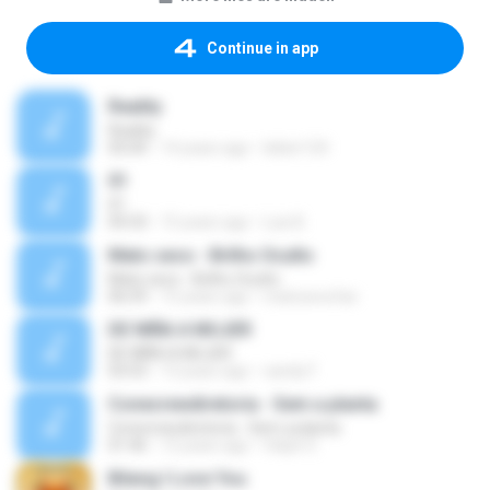
Continue in app
Reality
Reality
05:04
14 years ago
leiber124
01
01
04:33
15 years ago
Luis B.
Mato seco - Brilho Oculto
Mato seco - Brilho Oculto
06:59
15 years ago
matosecofan
DE NIÑA A MUJER
DE NIÑA A MUJER
03:53
13 years ago
candy F.
Conecrewdiretoria - Sem a planta
Conecrewdiretoria - Sem a planta
01:46
12 years ago
felipe S.
Bilang I Love You