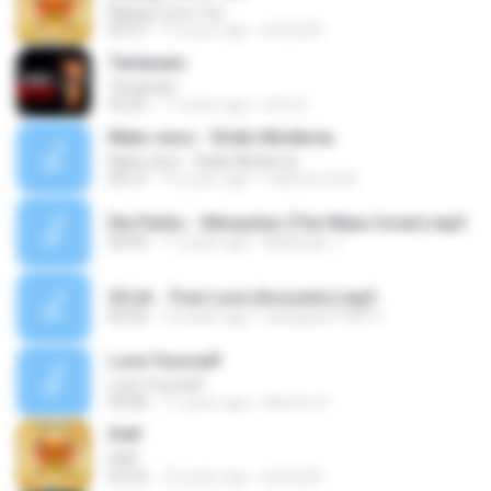
Bilang I Love You
03:57
12 years ago
be2cafin
Tertanam
Tertanam
03:25
11 years ago
affa S.
Mato seco - Visão Moderna
Mato seco - Visão Moderna
04:27
15 years ago
matosecofan
Ela Partiu - Vibrações (Tim Maia Cover).mp3
02:05
11 years ago
Machado J.
SOJA - True Love (Acoustic).mp3
04:30
12 years ago
welington199011
Love Yourself
Love Yourself
04:08
11 years ago
Ramiro S.
PHP
PHP
03:22
12 years ago
be2cafin