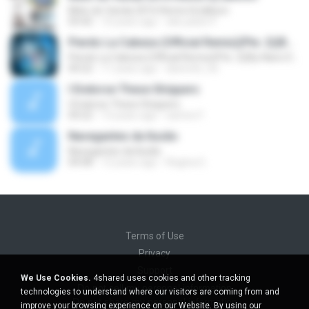
Melo de Vanda 2016 Remix Dj Iallison
03:42
10 years ago
são paulo P.
Pierdo La Cabeza (Official Remix)(Pte. 2)(By Nano De La Geezy & CarloSway)(Prod.By Dj Luian, Dj Urba & Rome) (By Edupboy)
Pierdo La Cabeza (Official Remix)(Pte. 2)(By Nano De La Geezy & CarloSway)(Prod.By Dj Luian, Dj Urba & Rome) (By Edupboy)
04:22
11 years ago
davinchi_he
I Endorse These Strippers
I Endorse These Strippers
04:22
13 years ago
samire F.
Navegantes da Ilusão
Navegantes da Ilusão
04:08
12 years ago
Regina G.
Terms of Use
Privacy
Support
We Use Cookies.
4shared uses cookies and other tracking
Do not sell my personal information
technologies to understand where our visitors are coming from and
Do not share my personal information
improve your browsing experience on our Website. By using our