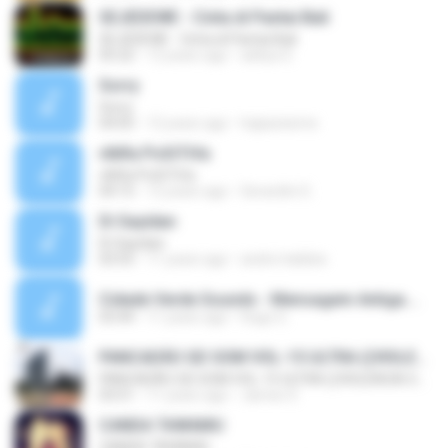
SEJEDEWE - Cinta di Pantai Bali
SEJEDEWE - Cinta di Pantai Bali
05:22
12 years ago
aditya S.
Sorry
Sorry
04:05
12 years ago
hajiazeisme
vIbRa PoSiTiVa
vIbRa PoSiTiVa
04:15
12 years ago
Gerardini G.
Di Sayidan
Di Sayidan
03:55
11 years ago
andre.habibie
Cidade Verde Sounds - Mensagem Antiga.mp3
03:44
11 years ago
Hugo G.
PANCADÃO GD SOM VOL-15 ULTRA ((VIOLENCIA SONORA GT PRODUCOES HD-192K 2016))
PANCADÃO GD SOM VOL-15 ULTRA ((VIOLENCIA SONORA GT PRODUCOES HD-192K 2016))
03:51
11 years ago
James S.
CANDA TAWAMU
CANDA TAWAMU