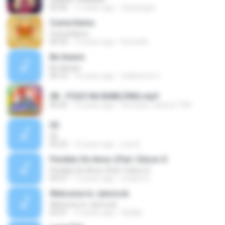
03:56
11 years ago
Zeylavigne
Cuma Kamu
Cuma Kamu
04:34
12 years ago
be2cafin
Be Aware
Be Aware
04:10
15 years ago
Guilherme C.
08 - FOGO NA BABILÔNIA.mp3
06:02
12 years ago
henrique_santos1758
05
05
05:25
15 years ago
Luis B.
Perdido De Amor (Part. Edson G
Perdido De Amor (Part. Edson G
03:57
12 years ago
viviane D.
Welcome to Jamrock
Welcome to Jamrock
03:31
15 years ago
Helakjr