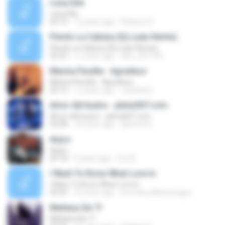
Luna Dile
Luna Dile
03:19
15 years ago
Roberto R.
Pierdo La Cabeza (Dj Luian Remix)
Pierdo La Cabeza (Dj Luian Remix)
05:02
11 years ago
alex_007144
Marina Peralta - Agradece
Marina Peralta - Agradece
03:19
12 years ago
s3adriano
Amor del bueno - plena507.com
Amor del bueno - plena507.com
04:08
14 years ago
alexmen1
Anjos
Anjos
04:18
3 years ago
Cris B.
I Want To Know What Love Is
I Want To Know What Love Is
04:35
16 years ago
emmanuelkanyesigye
Mañana Sin TI
Mañana Sin TI