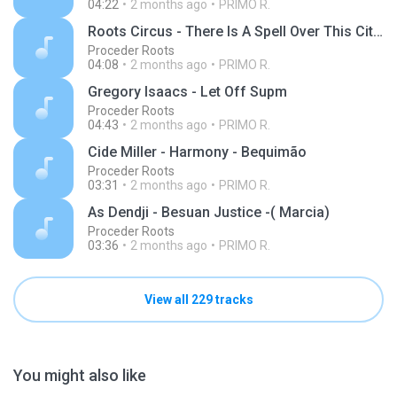
04:22
2 months ago
PRIMO R.
Roots Circus - There Is A Spell Over This City ( Chama Maré)
Proceder Roots
04:08
2 months ago
PRIMO R.
Gregory Isaacs - Let Off Supm
Proceder Roots
04:43
2 months ago
PRIMO R.
Cide Miller - Harmony - Bequimão
Proceder Roots
03:31
2 months ago
PRIMO R.
As Dendji - Besuan Justice -( Marcia)
Proceder Roots
03:36
2 months ago
PRIMO R.
View all 229 tracks
You might also like