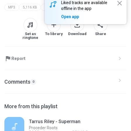
Liked tracks are available
MP3
5,116 KB
proceder roots
offline in the app
Open app
Set as
To library
Download
Share
ringtone
Report
Comments
0
More from this playlist
Tarrus Riley - Superman
Proceder Roots