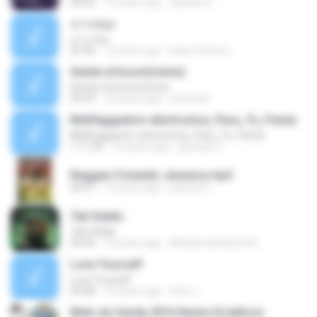
04:26
15 years ago
dj blass D.
เกาะสมุย
เกาะสมุย
05:46
12 years ago
kuku-loveyou
Siente el boom(remix)
Siente el boom(remix)
03:39
16 years ago
pethizz0
MixReggaeton-electronica_Para_Tu_Fiesta
MixReggaeton-electronica_Para_Tu_Fiesta
1:11:29
15 years ago
gonzalo V.
Reggae Conexão Jamaica.mp3
04:01
12 years ago
patrick G.
Tak Selalu
Tak Selalu
03:45
12 years ago
Mohamad Naufal A.
Love Yourself
Love Yourself
04:08
10 years ago
Davi J.
Melo de Vanda 2016 Remix Dj Iallison