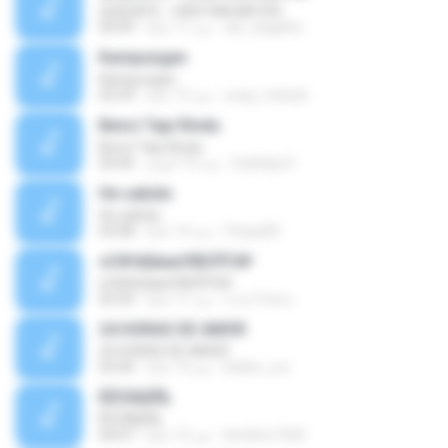
QUEDATE - CRISTIAN MEYER
dei_angelito
منذ 11 عامًا
04:09
Kampungan
Kampungan
ucup_melodi
منذ 15 عامًا
02:59
Benci Tapi Rindu
Benci Tapi Rindu
Sulistija H.
منذ 10 أعوام
04:46
He sabido
He sabido
Chays83
منذ 14 عامًا
03:08
ѕС№ёШмаґХВЗЎС№
ѕС№ёШмаґХВЗЎС№
นาย วิภพ ด.
منذ 11 عامًا
03:30
24 HORAS DE AMOR
24 HORAS DE AMOR
kellen_a.a
منذ 14 عامًا
03:40
ÊËÒÂÍ¡ËÑ¡
ÊËÒÂÍ¡ËÑ¡
bimbim1920
منذ 12 عامًا
04:07