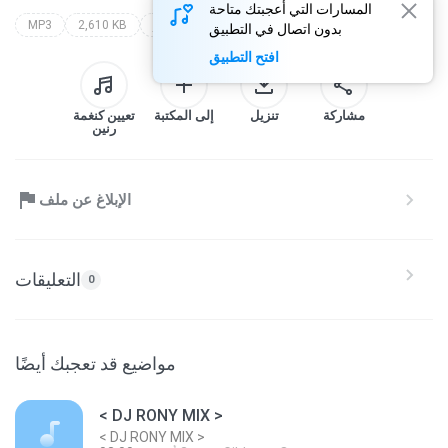
المسارات التي أعجبتك متاحة
MP3
2,610 KB
j.som
dj rony mix carretinha j.som
بدون اتصال في التطبيق
افتح التطبيق
مشاركة
تنزيل
إلى المكتبة
تعيين كنغمة
رنين
الإبلاغ عن ملف
التعليقات
0
مواضيع قد تعجبك أيضًا
< DJ RONY MIX >
< DJ RONY MIX >