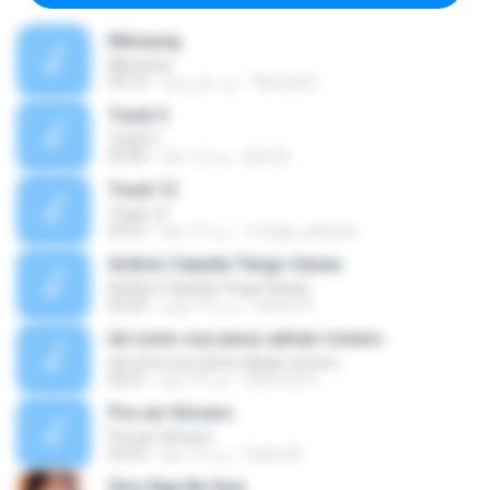
Meraung
Meraung
Murdiati I.
منذ عام واحد
05:10
Track 5
Track 5
ji5ra A.
منذ 12 عامًا
05:36
Track 13
Track 13
s.fraga_adriana
منذ 15 عامًا
03:57
Andres Cepeda Tengo Ganas
Andres Cepeda Tengo Ganas
wilson R.
منذ 10 أعوام
02:29
tal como soy-jesus adrian romero
tal como soy-jesus adrian romero
HEKTOR X.
منذ 15 عامًا
05:21
Pra ser Sincero
Pra ser Sincero
Fabio M.
منذ 12 عامًا
02:53
Sino Nga Ba Siya