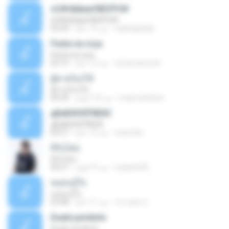
ѕС№ёШмаґХВЗЎС№
ѕС№ёШмаґХВЗЎС№
salanajang2
منذ 12 عامًا
03:30
Festa na roça
Festa na roça
icmproducoes
منذ 13 عامًا
03:15
ผู้ชายร้องไห้
ผู้ชายร้องไห้
maxmarshine
منذ 10 أعوام
04:39
дБиБХНХЎбЕйЗ
дБиБХНХЎбЕйЗ
nuzimbo
منذ 12 عامًا
03:57
สิรับได่บ่
สิรับได่บ่
zzasw636
منذ 9 أعوام
04:57
ขอคนรู้ใจ
ขอคนรู้ใจ
ประยุทธ ข.
منذ 11 عامًا
03:48
Duele perderte
Duele perderte