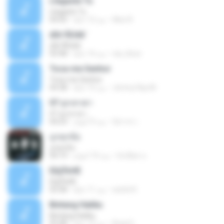
Llegaste Tu
Llegaste Tu
Alex R.
منذ 12 عامًا
04:50
¢Í¤¹ÃÙéã¨
¢Í¤¹ÃÙéã¨
nai_khun
منذ 14 عامًا
03:48
Toca-me Senhor
Toca-me Senhor
Jimmy Ray M.
منذ 14 عامًا
04:38
07 ลูกเทวดา
07 ลูกเทวดา
นิสากร เ.
منذ 9 أعوام
04:23
ถูกทุกข้อ
ถูกทุกข้อ
บังเอียด น.
منذ 10 أعوام
04:19
ЕЩЎєНЕ
ЕЩЎєНЕ
wichit K.
منذ 11 عامًا
03:58
Bintang Hatiku
Bintang Hatiku
Rizal S.
منذ 13 عامًا
03:48