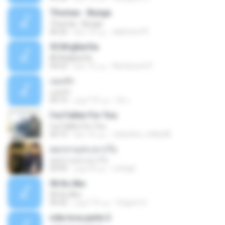
Thomas - Bunga
Thomas - Bunga
aliantoni79
منذ 14 عامًا
06:26
©С№дБигЄи
©С№дБигЄи
Numpount P.
منذ 12 عامًا
04:22
แอบรัก
แอบรัก
อ้น เ.
منذ 10 أعوام
04:15
I've Fallen For You
I've Fallen For You
celestine_milby08
منذ 16 عامًا
04:15
ดอกจานประหารใจ
ดอกจานประหารใจ
Lichapl
منذ 8 أعوام
04:05
06 Itu Aku
06 Itu Aku
Gugum G.
منذ 10 أعوام
04:42
vida loca parte 2