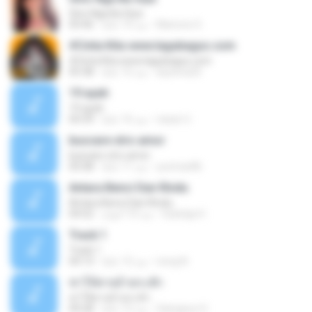
Sino Nga Ba Siya
Marione S.
منذ 14 عامًا
03:46
#Cinta Kita www.lagubagus.com
#Cinta Kita www.lagubagus.com
arjoena20
منذ 15 عامًا
05:38
19 ayah
19 ayah
nasar U.
منذ 16 عامًا
04:39
buscare otro amor
buscare otro amor
yurimar86
منذ 11 عامًا
05:08
Antara Benci Dan Rindu
Antara Benci Dan Rindu
Sulistija H.
منذ 10 أعوام
04:52
Track 1
Track 1
nong N.
منذ 12 عامًا
04:13
ฆ่าให้ตายอ้ายกะฮัก
ฆ่าให้ตายอ้ายกะฮัก
Saingeun H.
منذ 12 عامًا
04:28