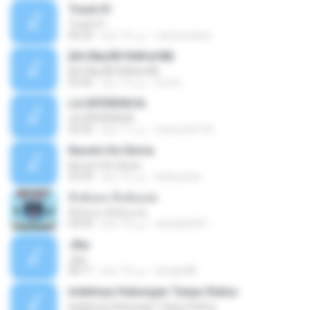
Track 01
Track 01
carlostoatoa
منذ 16 عامًا
06:20
ўНгЛйаЛБЧН№аґФБ
ўНгЛйаЛБЧН№аґФБ
noy N.
منذ 12 عامًا
03:46
LA DIFERENCIA
LA DIFERENCIA
franco24118
منذ 11 عامًا
02:50
Nuvem De Gloria
Nuvem De Gloria
keila.justin
منذ 15 عامًا
03:49
ทิ้งฉันลง ทิ้งฉันเลย
ทิ้งฉันลง ทิ้งฉันเลย
atsada2541
منذ 13 عامًا
04:09
Jika
Jika
dongin88
منذ 13 عامًا
08:11
Indahnya Hubungan Tanpa Status
Indahnya Hubungan Tanpa Status