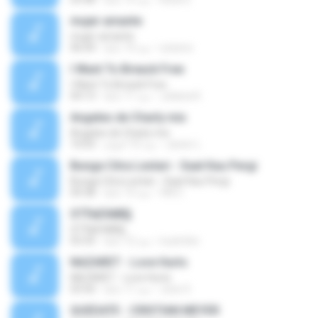
mujer amante
mujer amante
ozesno
منذ 14 عامًا
06:04
I Want To Breack Free
I Want To Breack Free
Juliana K.
منذ 11 عامًا
04:13
Angeles de Charly mix
Angeles de Charly mix
Javier L.
منذ 10 أعوام
10:03
Bunga Citra Lestari - Saat Kau Pergi
Bunga Citra Lestari - Saat Kau Pergi
VM C.
منذ 13 عامًا
04:38
ЅТЎаЕХйВ§
ЅТЎаЕХйВ§
nuzimbo
منذ 12 عامًا
03:35
NAZARET - Love Hurts
NAZARET - Love Hurts
Jose S.
منذ 11 عامًا
03:50
QUEDATE - CRISTIAN MEYER