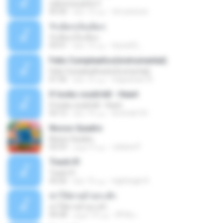
vida loca parte 2
vini-pessoa
منذ 13 عامًا
05:50
รักเต็มๆเจ็บเต็มๆ
รักเต็มๆเจ็บเต็มๆ
teyza52_
منذ 13 عامًا
03:51
Feliz Cumpleaños(instrumental)
Feliz Cumpleaños(instrumental)
miguelcan76
منذ 15 عامًا
01:56
If looks could kill - Heart
If looks could kill - Heart
leototal123
منذ 14 عامًا
03:12
Nosso Quadro
Nosso Quadro
Juliana P.
منذ 3 أعوام
02:53
Track 01
Track 01
nightingle R.
منذ 15 عامًا
43:26
ฆ่าให้ตายอ้ายกะฮัก
ฆ่าให้ตายอ้ายกะฮัก
ศิริชัย เ.
منذ 10 أعوام
04:28