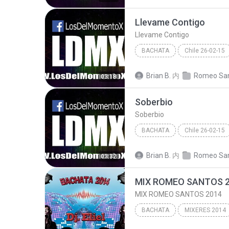
Llevame Contigo
Llevame Contigo
BACHATA
Chile 26-02-15
Llevame Contigo
Brian B.
内
03:18
Bachata
Soberbio
Soberbio
BACHATA
Chile 26-02-15
Romeo Santos - Viña Del Mar - Chile 26-02
Brian B.
内
03:32
MIX ROMEO SANTOS 
MIX ROMEO SANTOS 2014
BACHATA
MIXERES 2014
MIX ROMEO SANTOS 2014