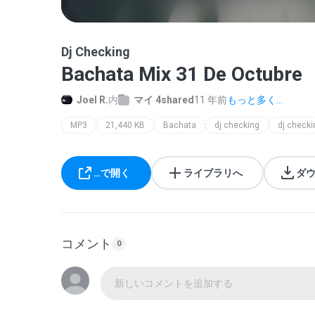
Dj Checking
Bachata Mix 31 De Octubre
Joel R.
内
マイ 4shared
11 年前
もっと多く...
MP3
21,440 KB
Bachata
dj checking
…で開く
ライブラリへ
ダ
コメント
0
新しいコメントを追加する