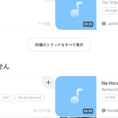
Tito ''El 
REGGAE
Tito ''El
11 年前
Joel R
03:29
35個のトラックをすべて表示
せん
Na Hor
Na Hora 
2011
Mix De Bachata
OTHER
Na Hora
約 15 年前
Gerald
04:00