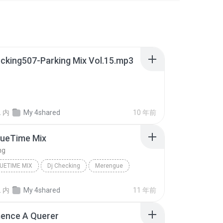
cking507-Parking Mix Vol.15.mp3
.
内
My 4shared
10 年前
ueTime Mix
ng
UETIME MIX
Dj Checking
Merengue
.
内
My 4shared
11 年前
ence A Querer