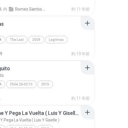
Romeo Santos - Viña Del Mar - Chile 26-02-15/23 Ro...
Obsesion
Bachata
B.
内
Romeo Santos - Viña Del Mar - Chile 26-02-15
約 11 年前
as
A
The Last
2009
Lagrimas
a
Bachata
9
約 13 年前
uito
to
A
Chile 26-02-15
2015
Romeo Santos - Viña Del Mar - Chile 26-02-15
Tu Jueguito
.
約 11 年前
Olvidame Y Pega La Vuelta ( Luis Y Giselle )
 Pega La Vuelta ( Luis Y Giselle )