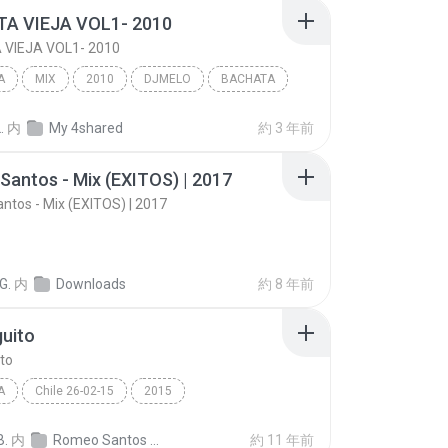
A VIEJA VOL1- 2010
VIEJA VOL1- 2010
A
MIX
2010
DJMELO
BACHATA
 VIEJA VOL1- 2010
.
内
My 4shared
約 3 年前
antos - Mix (EXITOS) | 2017
tos - Mix (EXITOS) | 2017
G.
内
Downloads
約 8 年前
uito
to
A
Chile 26-02-15
2015
Romeo Santos - Viña Del Mar - Chile 26-02-15
Tu Jueguito
B.
内
Romeo Santos - Viña Del Mar - Chile 26-02-15
約 11 年前