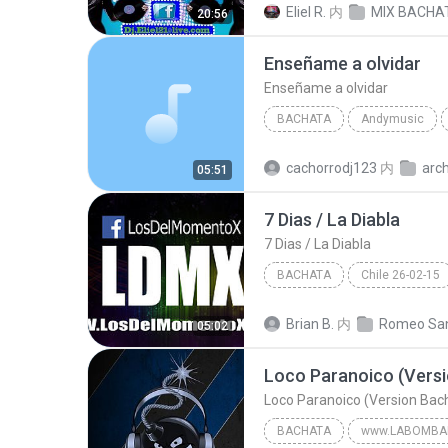
Eliel R.
内
20:56
ROMEO SANTOS
Enseñame a olvidar
Enseñame a olvidar
BACHATA
Andymusic
Enseñame a olvidar
Bach
cachorrodj123
内
arch
05:51
7 Dias / La Diabla
7 Dias / La Diabla
BACHATA
Chile 26-02-15
7 Dias / La Diabla
Brian B.
内
05:02
Bachata
BACHATA
www.LABOMBA