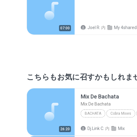
Joel R.
内
My 4shared
07:00
こちらもお気に召すかもしれま
Mix De Bachata
Mix De Bachata
BACHATA
Cobra Mixes
Dj.Link
Bachata
Dj.Link C.
内
Mix
26:20