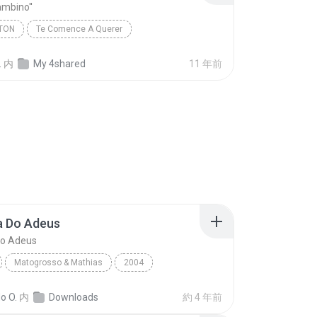
Bambino''
TON
Te Comence A Querer
 Bambino''
.
内
My 4shared
11 年前
a Do Adeus
Do Adeus
Matogrosso & Mathias
2004
 Do Adeus
mato grosso e matias
Other
o O.
内
Downloads
約 4 年前