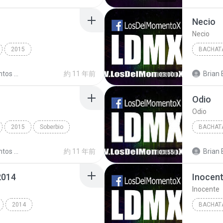
Bachata
Necio
Necio
2015
BACHAT
Romeo Santos - Viña Del Mar - Chile 26-02-15/14 Ro...
Romeo Santos - Viña Del Mar - Chile 26-02-15
約 11 年前
Brian 
03:00
Odio
Odio
2015
Soberbio
BACHAT
-15/11 Ro...
Bachata
Romeo Santos - Viña Del Mar - Chile 26-02-15
約 11 年前
Brian 
03:55
2014
Inocen
Inocente
2014
BACHAT
BACHATA