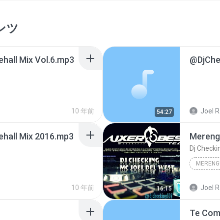
ンツ
hall Mix Vol.6.mp3
@DjChe
10 年前
Joel R
54:27
hall Mix 2016.mp3
Mereng
Dj Checki
MERENG
10 年前
Joel R
16:15
Te Com