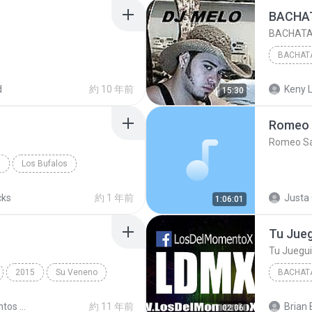
BACHAT
BACHATA 
BACHAT
BACHATA
d
約 10 年前
Keny L
15:30
Romeo S
Romeo San
Z
Los Bufalos
cks
約 1 年前
Justa 
1:06:01
Tu Jueg
Tu Juegui
2015
Su Veneno
BACHAT
-15/07 Ro...
Bachata
Romeo Santos - Viña Del Mar - Chile 26-02-15
約 11 年前
Brian 
02:06