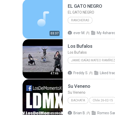
EL GATO NEGRO
EL GATO NEGRO
RANCHERAS
ever M.
内
My 4share
03:37
Los Bufalos
Los Bufalos
JAIME ISAÍAS MATEO RAMÍRE
Jaime Isaías Mateo Ramírez
Freddy S.
内
Liked tra
47:46
Su Veneno
Su Veneno
BACHATA
Chile 26-02-15
Romeo Santos - Viña Del Mar - Chile 26-02
Brian B.
内
05:09