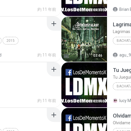
約 11 年前
Brian 
04:33
Bachata
Lagrim
Lagrimas
2015
BACHAT
-15/05 Ro...
Loco
Bachata
Aventur
d
約 11 年前
agu_9
03:46
Tu Jueg
Tu Juegui
BACHAT
約 11 年前
lucy M
02:06
Bachata
Olvidame Y