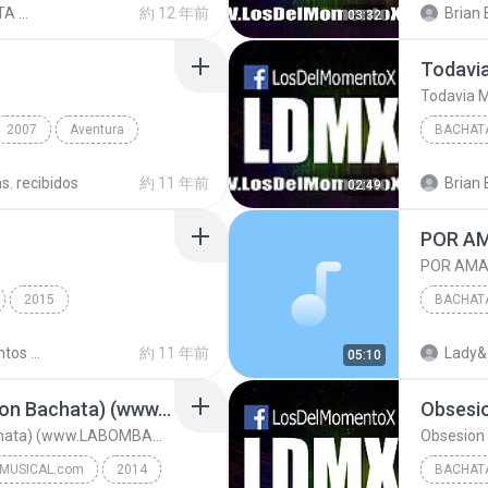
MIX BACHATA 2014
約 12 年前
Brian 
03:32
Todavi
Todavia 
2007
Aventura
BACHAT
ata
s. recibidos
約 11 年前
Brian 
02:49
Bachata
POR AM
POR AMA
2015
BACHAT
Romeo Santos - Viña Del Mar - Chile 26-02-15/12 Ro...
Romeo Santos - Viña Del Mar - Chile 26-02-15
約 11 年前
Lady&
05:10
Loco Paranoico (Version Bachata) (www.LABOMBAMUSICAL.com)
Obsesi
Loco Paranoico (Version Bachata) (www.LABOMBAMUSICAL.com)
Obsesion
MUSICAL.com
2014
BACHAT