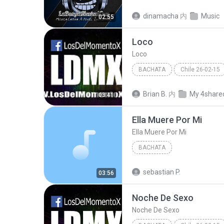
Loco Paranoico (Version Bachata) (www.LABOMBAMUSI...
dinamacha
内
Music
02:55
Silvestre Dangond Ft. Alkilados
Loco
Loco
BACHATA
Chile 26-02-15
Romeo Santos - Viña Del Mar - Chile 26-02
Brian B.
内
My 4share
03:41
Ella Muere Por Mi
Ella Muere Por Mi
BACHATA
sebastian P.
03:56
Noche De Sexo
Noche De Sexo