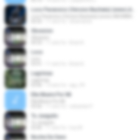
05:10
14 anni fa
Lady&#39;s L.
Loco Paranoico (Version Bachata) (www.LABOMBAMUSICAL.com)
Loco Paranoico (Version Bachata) (www.LABOMBAMUSICAL.com)
02:55
11 anni fa
dinamacha
Obsesion
Obsesion
04:33
11 anni fa
Brian B.
Loco
Loco
03:41
11 anni fa
Brian B.
Lagrimas
Lagrimas
03:46
13 anni fa
agu_99
Ella Muere Por Mi
Ella Muere Por Mi
03:56
11 anni fa
sebastian P.
Tu Jueguito
Tu Jueguito
02:06
11 anni fa
lucy M.
Noche De Sexo