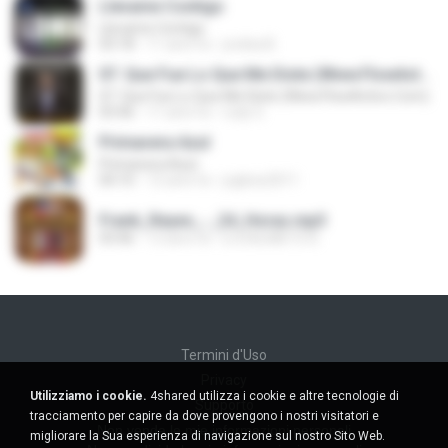
Llevame Contigo
Llevame Contigo
03:18
11 anni fa
jovibia B.
07. Que Fue Lo Que Me Diste (Www.FlowActivo.Com)
07. Que Fue Lo Que Me Diste (Www.FlowActivo.Com)
03:46
11 anni fa
rudy G.
Primavera Azul
Primavera Azul
04:10
12 anni fa
jcgbios2011
Frank_Reyes_-_24_Horas.mp3
03:46
13 anni fa
DJCALIMETE B.
Termini d'Uso
Privacy
Utilizziamo i cookie.
4shared utilizza i cookie e altre tecnologie di
Supporto
tracciamento per capire da dove provengono i nostri visitatori e
Non venda le mie informazioni personali
migliorare la Sua esperienza di navigazione sul nostro Sito Web.