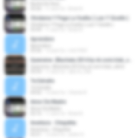
Noche De Sexo
03:26
11 anni fa
Brian B.
Olvidame Y Pega La Vuelta ( Luis Y Giselle )
Olvidame Y Pega La Vuelta ( Luis Y Giselle )
03:44
11 anni fa
Brian B.
Aprendere
Aprendere
03:36
13 anni fa
mtrt1963
Quiereme -{Bachata 2014 by vk.com/club_sdm}-
Quiereme -{Bachata 2014 by vk.com/club_sdm}-
03:59
11 anni fa
alex16_206
Te Extraño
Te Extraño
04:02
15 anni fa
Chente R.
Amor De Madre
Amor De Madre
02:16
11 anni fa
Brian B.
Aventura - Chiquitita
Aventura - Chiquitita
02:21
12 anni fa
pedro S.