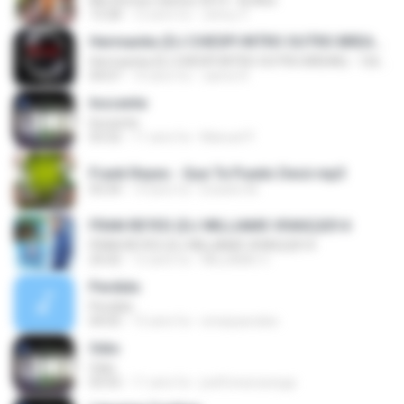
Mix Romeo Santos 2014 - Rj Alex
13:28
12 anni fa
Johny V.
Hermanita (DJ CHESPI INTRO OUTRO BREAK) - 126BPM
Hermanita (DJ CHESPI INTRO OUTRO BREAK) - 126BPM
04:07
10 anni fa
Jaime R.
Inocente
Inocente
03:32
11 anni fa
Manuel P.
Frank Reyes - Que Te Puedo Decir.mp3
03:34
14 anni fa
Estarlin M.
FRAN REYES (DJ WILLIAMS VIVAS)2014
FRAN REYES (DJ WILLIAMS VIVAS)2014
25:02
12 anni fa
WILLIAMS V.
Perdido
Perdido
04:05
15 anni fa
omarparedes
Odio
Odio
03:55
11 anni fa
joelfonsecavega