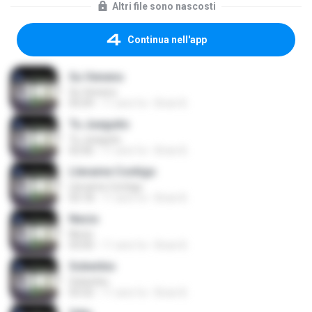
Altri file sono nascosti
Continua nell'app
Su Veneno
Su Veneno
05:09
11 anni fa
Brian B.
Tu Jueguito
Tu Jueguito
02:06
11 anni fa
Brian B.
Llevame Contigo
Llevame Contigo
03:18
11 anni fa
Brian B.
Necio
Necio
03:00
11 anni fa
Brian B.
Soberbio
Soberbio
03:32
11 anni fa
Brian B.