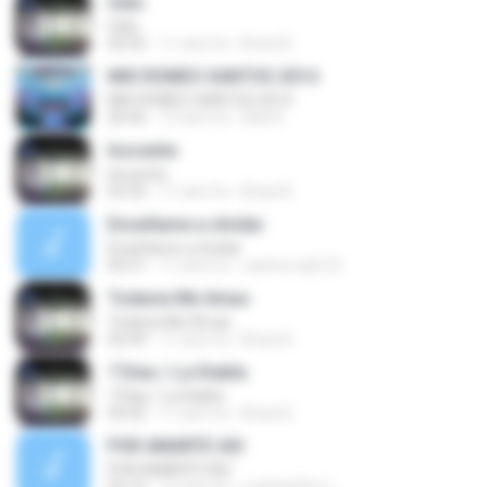
Odio
Odio
03:55
11 anni fa
Brian B.
MIX ROMEO SANTOS 2014
MIX ROMEO SANTOS 2014
20:56
12 anni fa
Eliel R.
Inocente
Inocente
03:32
11 anni fa
Brian B.
Enseñame a olvidar
Enseñame a olvidar
05:51
11 anni fa
cachorrodj123
Todavia Me Amas
Todavia Me Amas
02:49
11 anni fa
Brian B.
7 Dias / La Diabla
7 Dias / La Diabla
05:02
11 anni fa
Brian B.
POR AMARTE ASI
POR AMARTE ASI