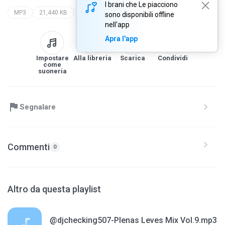
I brani che Le piacciono
MP3
21,440 KB
Bachata
dj checking
dj checking evolutions
sono disponibili offline
nell'app
Apra l'app
Impostare
Alla libreria
Scarica
Condividi
come
suoneria
Segnalare
Commenti
0
Altro da questa playlist
@djchecking507-Plenas Leves Mix Vol.9.mp3