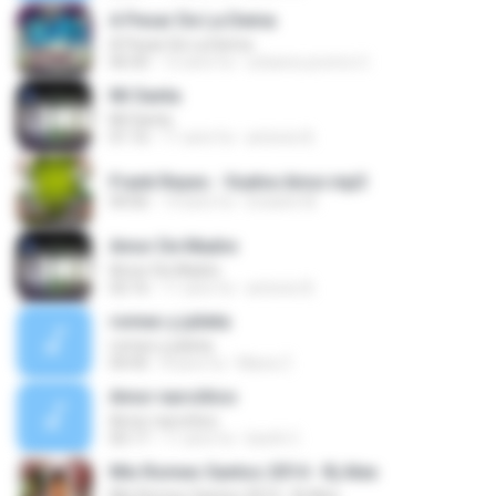
A Pesar De La Dema
A Pesar De La Dema
06:50
12 anni fa
urbanos promo U.
Mi Santa
Mi Santa
01:16
11 anni fa
antonio B.
Frank Reyes - Vuelve Amor.mp3
04:06
14 anni fa
Estarlin M.
Amor De Madre
Amor De Madre
02:16
11 anni fa
antonio B.
romeo y julieta
romeo y julieta
04:45
8 anni fa
Maria Z.
Amor narcótico
Amor narcótico
05:17
11 anni fa
lizeth C.
Mix Romeo Santos 2014 - Rj Alex