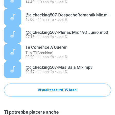
14:49
10 anni fa
Joel R.
@djchecking507-DespechoRomantik Mix.mp3
45:06
11 anni fa
Joel R.
@djchecking507-Plenas Mix 19D Junio.mp3
27:15
11 anni fa
Joel R.
Te Comence A Querer
Tito ''El Bambino''
03:29
11 anni fa
Joel R.
@djchecking507-Mas Sala Mix.mp3
30:47
11 anni fa
Joel R.
Visualizza tutti 35 brani
Ti potrebbe piacere anche