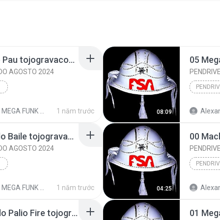
06 Mega Funk Surra de Pau tojogravacoes.mp3
DO AGOSTO 2024
PENDRIV
GA FUNK 2024 TOP @tojogravacoes
1 năm trước
Alexa
08:09
02 Mega Funk Depois do Baile tojogravacoes.mp3
DO AGOSTO 2024
PENDRIV
GA FUNK 2024 TOP @tojogravacoes
1 năm trước
Alexa
04:25
04 Mega Funk Dentro do Palio Fire tojogravacoes.mp3