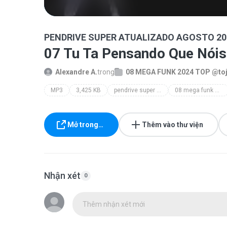
PENDRIVE SUPER ATUALIZADO AGOSTO 20
07 Tu Ta Pensando Que Nóis
Alexandre A.
trong
08 MEGA FUNK 2024 TOP @to
MP3
3,425 KB
pendrive super atualizado agosto 2024
08 mega funk 2024 top @tojogravacoes
Mở trong…
Thêm vào thư viện
Nhận xét
0
Thêm nhận xét mới