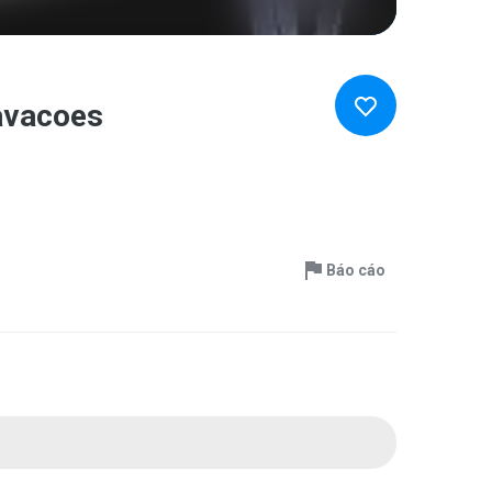
avacoes
Báo cáo