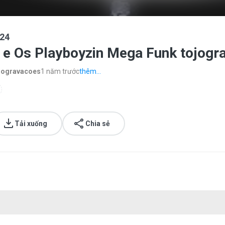
24
 e Os Playboyzin Mega Funk tojogr
jogravacoes
1 năm trước
thêm...
Tải xuống
Chia sẻ