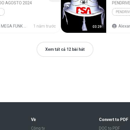
DO AGOSTO 2024
PENDRIV
GA FUNK 2024 TOP @tojogravacoes
1 năm trước
Alexa
03:29
Xem tất cả 12 bài hát
Về
Convert to PDF
Công ty
DOC to PDF