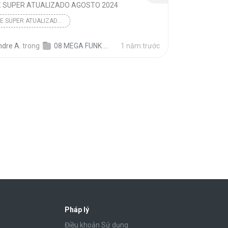
E SUPER ATUALIZADO AGOSTO 2024
PENDRIVE SUPER ATUALIZADO AGOSTO 2024
ndre A.
trong
08 MEGA FUNK 2024 TOP @tojogravacoes
1 năm trước
Pháp lý
Điều khoản Sử dụng