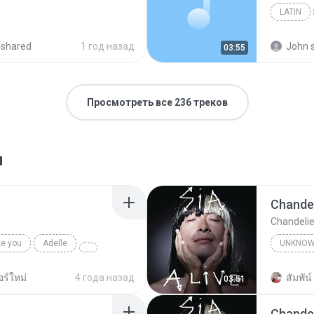
LATIN
4shared
1 год назад
John s
03:55
Просмотреть все 236 треков
я
Chandel
Chandelie
ke you
Adelle
UNKNO
Sia
ร์ใหม่
4 года назад
สัมพัน์ 
03:51
Chandel