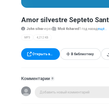
Amor silvestre Septeto Sant
John silva
через
Мой 4shared
1 год назад
ещё...
MP3
4,212 KB
Открыть в…
В библиотеку
Комментарии
0
Добавить новый комментарий