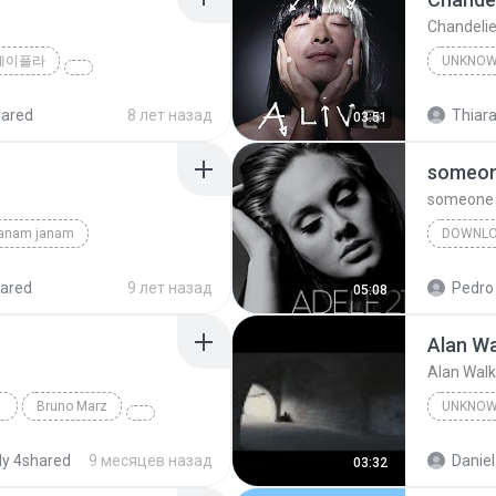
Chandelie
제이플라
UNKNO
Sia
hared
8 лет назад
Thiara
03:51
someone
someone l
janam janam
DOWNL
unknown
ared
9 лет назад
Pedro
05:08
Alan Wa
Alan Walk
Bruno Marz
UNKNO
Unknow
y 4shared
9 месяцев назад
Daniel
03:32