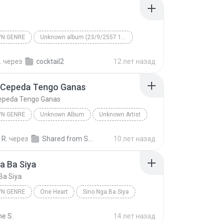
N GENRE
Unknown album (23/9/2557 12:59:08)
artist
Track 5
Unknown genre
.
через
cocktail2
12 лет назад
 Cepeda Tengo Ganas
epeda Tengo Ganas
N GENRE
Unknown Album
Unknown Artist
 Genre
Andres Cepeda Tengo Ganas
 R.
через
Shared from SM-J700M
10 лет назад
a Ba Siya
Ba Siya
N GENRE
One Heart
Sino Nga Ba Siya
 genre
Sarah Geronimo
ne S.
14 лет назад