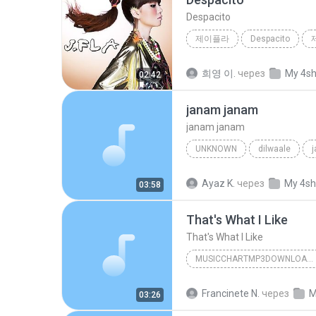
Despacito
제이플라
Despacito
희영 이.
через
My 4s
02:42
janam janam
janam janam
UNKNOWN
dilwaale
pritam、arijit singh、antara mitra
Ayaz K.
через
My 4sh
03:58
That's What I Like
That's What I Like
MUSICCHARTMP3DOWNLOADER
That's What I Like
Francinete N.
через
M
03:26