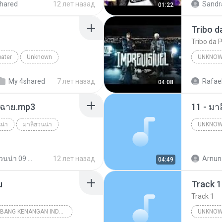
hared
12 лет назад
Sandr
01:22
Canal F
Tribo da P
bater
Unknown
UNKNO
tube.com
My 4shared
7 лет назад
Rafael
04:08
ร์ฉาย.mp3
11 - มา
น่า
มาลีฮวนน่า
UNKNO
Unknow
มาลีฮวนน่า 09 ชุด รวมฮิตเพลง มาลีฮวนน่า
12 лет назад
Arnun
04:49
u
Track 1
Track 1
18 TEMBANG KENANGAN INDONESIA 70-80 VOL.1
UNKNOW