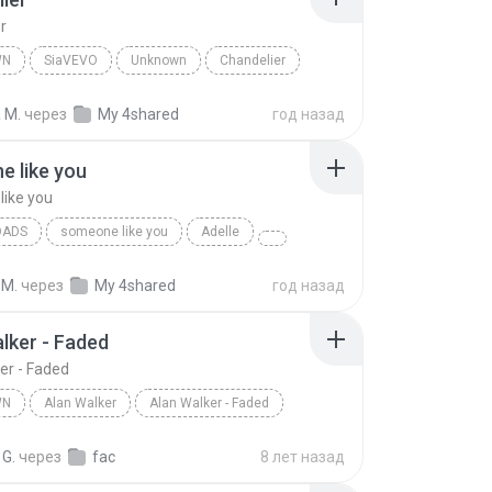
r
WN
SiaVEVO
Unknown
Chandelier
 M.
через
My 4shared
год назад
 like you
ike you
OADS
someone like you
Adelle
 M.
через
My 4shared
год назад
lker - Faded
er - Faded
WN
Alan Walker
Alan Walker - Faded
n
Alan Walker
 G.
через
fac
8 лет назад