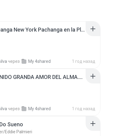
La Charanga New York Pachanga en la Playa.mp3
ilva
через
My 4shared
1 год назад
BIENVENIDO GRANDA AMOR DEL ALMA.mp3
ilva
через
My 4shared
1 год назад
Do Sueno
er/Eddie Palmieri