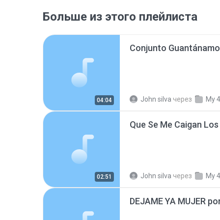
Больше из этого плейлиста
Conjunto Guantánamo
John silva
через
My 
04:04
John silva
через
My 
02:51