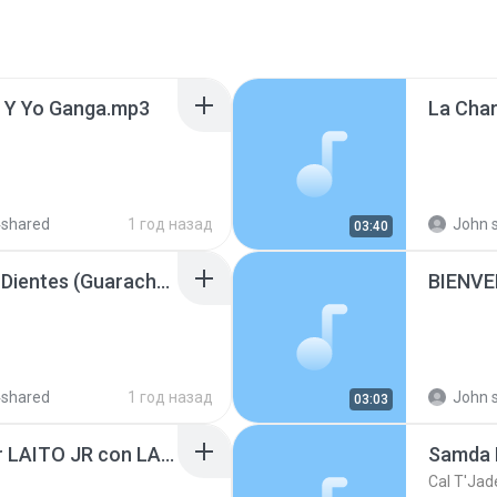
 Y Yo Ganga.mp3
4shared
1 год назад
John s
03:40
Que Se Me Caigan Los Dientes (Guaracha) Felipe Rodriguez 1938 aaaa.mp3
4shared
1 год назад
John s
03:03
DEJAME YA MUJER por LAITO JR con LA SONORA SONORA Salsa Premium.mp3
Samda 
Cal T'Jad