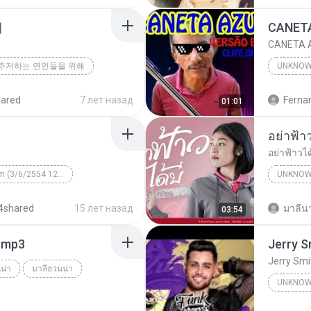
해
CANETA A
주저하는 연인들을 위해
UNKNO
hared
7 лет назад
01:01
อย่าฟ้าวไ
Unknown Album (3/6/2554 12:50:57)
UNKNO
 КВТБ
¤¹ÁÕ»ÃÐÇÑµÔ
4shared
15 лет назад
มาลีนา
03:54
า.mp3
Jerry Smi
น่า
มาลีฮวนน่า
UNKNO