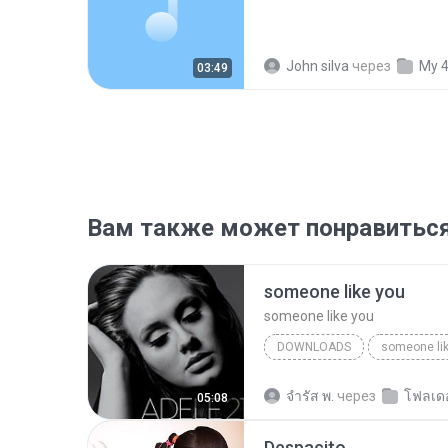
John silva
через
My 
03:49
Вам также может понравитьс
someone like you
someone like you
DOWNLOADS
someone li
จํารัส พ.
через
โฟลเดอ
05:08
Despacito