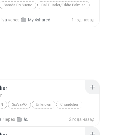
Samda Do Sueno
Cal T'Jader/Eddie Palmieri
ilva
через
My 4shared
1 год назад
ier
r
WN
SiaVEVO
Unknown
Chandelier
เ.
через
อั้ม
2 года назад
ier