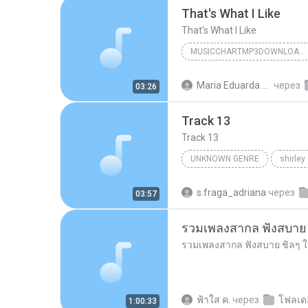
That's What I Like
That's What I Like
MUSICCHARTMP3DOWNLOADER
That's What I Like
Maria Eduarda Neves Gomes
через
03:26
Track 13
Track 13
UNKNOWN GENRE
shirley
Unknown Genre
s.fraga_adriana
через
03:57
ฟ้าใส ค.
через
โฟลเดอ
1:00:33