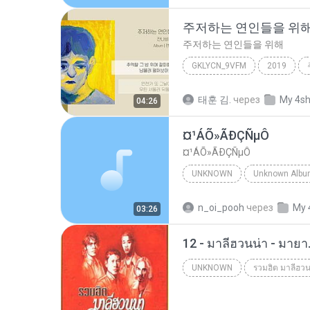
주저하는 연인들을 위
주저하는 연인들을 위해
GKLYCN_9VFM
2019
잔나비
태훈 김.
через
My 4s
04:26
¤¹ÁÕ»ÃÐÇÑµÔ
¤¹ÁÕ»ÃÐÇÑµÔ
UNKNOWN
Unknown
ЛЕЗ§дЎи НТГм
n_oi_pooh
через
My 
03:26
12 - มาลีฮวนน่า - มาย
UNKNOWN
รวมฮิต มาลีฮวน
Unknown