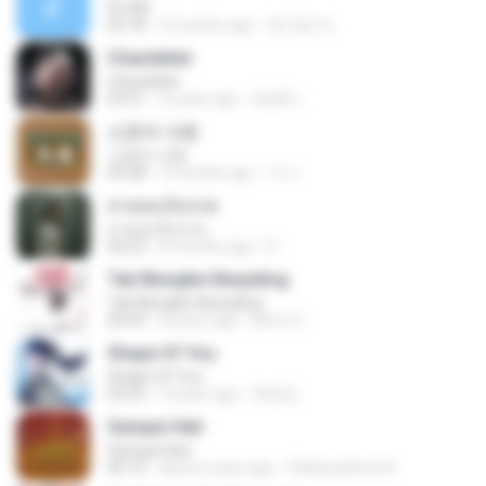
It′s Me
02:18
3 months ago
문지영 여.
Chandelier
Chandelier
03:51
2 years ago
สัมพัน์ เ.
소문의 낙원
소문의 낙원
03:38
3 months ago
가나.
สายลมเจ็บปวด
สายลมเจ็บปวด
04:23
8 months ago
D
Tak Mungkin Berpaling
Tak Mungkin Berpaling
04:54
8 years ago
Bimo G.
Shape Of You
Shape Of You
02:53
9 years ago
류효정
Sampai Hati
Sampai Hati
05:14
about a year ago
Shikenashraf A.