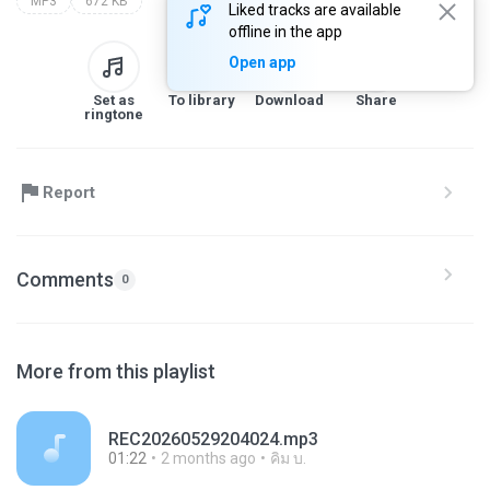
MP3
672 KB
Liked tracks are available
offline in the app
Open app
Set as
To library
Download
Share
ringtone
Report
Comments
0
More from this playlist
REC20260529204024.mp3
01:22
2 months ago
คิม บ.