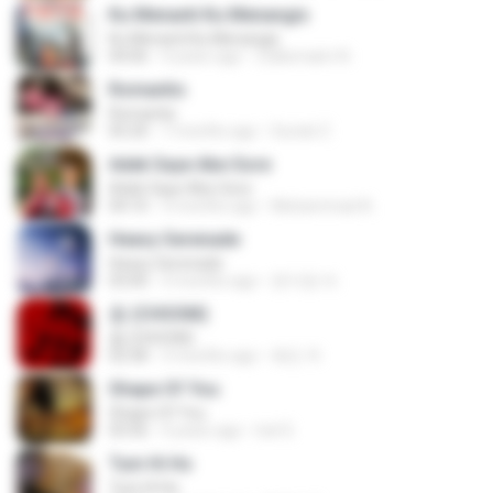
Ku Menanti Ku Menangis
Ku Menanti Ku Menangis
04:06
4 years ago
Zulkernaim N.
Romantis
Romantis
05:20
7 months ago
Suriati Z.
Adek Saye Abe Sore
Adek Saye Abe Sore
04:10
3 months ago
Muhammad A.
Heavy Serenade
Heavy Serenade
03:00
3 months ago
문지영 여.
춤 (CHOOM)
춤 (CHOOM)
02:58
3 months ago
혜진 주.
Shape Of You
Shape Of You
03:56
4 years ago
Icel S.
Tum Hi Ho
Tum Hi Ho