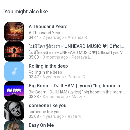
You might also like
A Thousand Years
A Thousand Years
04:44
2 years ago
Amanda R.
ไม่มีใครรู้ตัวเรา– UNHEARD MUSIC 🖤| Official Lyric Video | เพลงสู้ชีวิต
ไม่มีใครรู้ตัวเรา– UNHEARD MUSIC 🖤| Official Lyric Video | เพลงสู้ชีวิต
05:03
3 months ago
Peeraya L.
Rolling in the deep
Rolling in the deep
03:47
6 years ago
Patricia C.
Big Boom - DJ.ILHAM (Lyrics) "big boom in the room i go kaboom"
Big Boom - DJ.ILHAM (Lyrics) "big boom in the room i go kaboom"
03:33
3 months ago
Marzuki J.
someone like you
someone like you
05:08
4 years ago
จํารัส พ.
Easy On Me