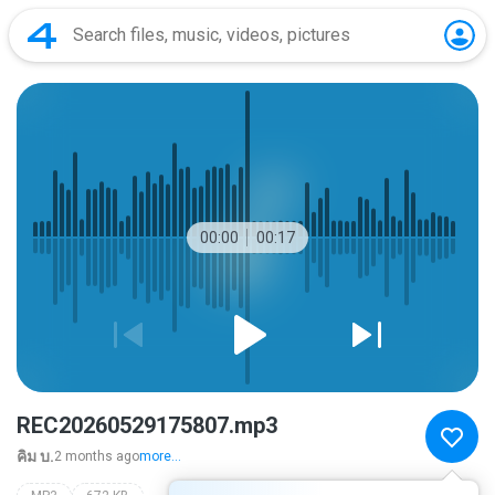
00:00
00:17
REC20260529175807.mp3
คิม บ.
2 months ago
more...