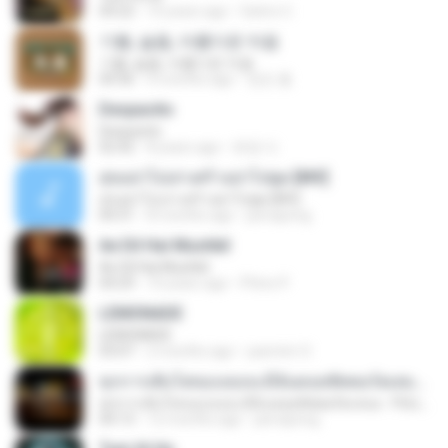
04:22
10 years ago
Satrio U.
기쁨, 슬픔, 아름다운 마음
기쁨, 슬픔, 아름다운 마음
04:36
4 months ago
정은 홍.
Despacito
Despacito
02:42
8 years ago
희영 이.
สุขอย่าไปเล่าเศร้าอย่าไปพูด [MV]
สุขอย่าไปเล่าเศร้าอย่าไปพูด [MV]
04:31
8 months ago
jeerapong
Ae Dil Hai Mushkil
Ae Dil Hai Mushkil
04:29
10 years ago
Phino P.
LEMONADE
LEMONADE
03:07
2 months ago
yasmim O.
ทุกการเติบโตของเธอจะมีฉันคอยซัพพอร์ตเสมอ - FULL , [เนื้อเพลง]
ทุกการเติบโตของเธอจะมีฉันคอยซัพพอร์ตเสมอ - FULL , [เนื้อเพลง]
04:13
12 months ago
jeerapong