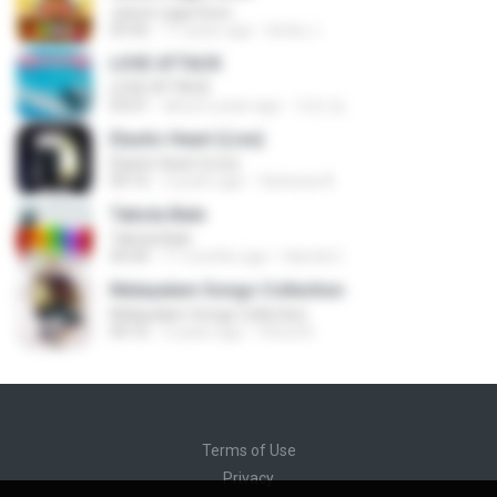
Jeene Laga Hoon
03:56
11 years ago
bindu J.
LOVE ATTACK
LOVE ATTACK
03:01
about a year ago
지빈 임.
Elastic Heart (Live)
Elastic Heart (Live)
04:16
3 years ago
Vanessa A.
Tabola Bale
Tabola Bale
04:44
11 months ago
Hamdi U.
Malayalam Songs Collection
Malayalam Songs Collection
04:16
2 years ago
Vinod A.
Terms of Use
Privacy