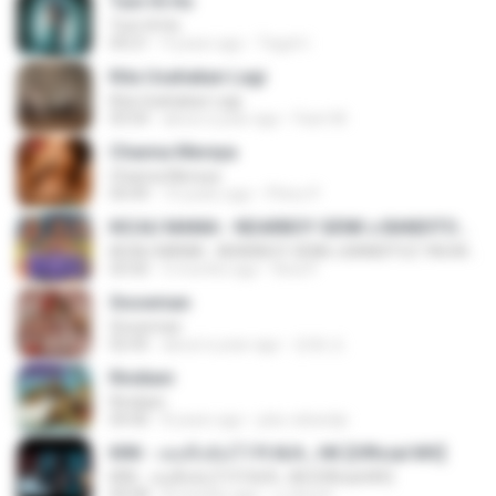
Tum Hi Ho
Tum Hi Ho
04:21
9 years ago
Teguh I.
Kita Usahakan Lagi
Kita Usahakan Lagi
03:54
about a year ago
Fazri M.
Channa Mereya
Channa Mereya
04:49
10 years ago
Phino P.
KICAU MANIA - NDARBOY GENK x BANDITOZ YAOW 86 (OFFICIAL LYRIC VIDEO) GAS POL NDANGAK
KICAU MANIA - NDARBOY GENK x BANDITOZ YAOW 86 (OFFICIAL LYRIC VIDEO) GAS POL NDANGAK
03:50
3 months ago
Rina P.
Snowman
Snowman
02:45
about a year ago
은혜 조.
Rindiani
Rindiani
04:40
8 years ago
joko rahardjo
KRK - เธอทิ้งฉันไว้ Ft.N/A , HK [Official MV]
KRK - เธอทิ้งฉันไว้ Ft.N/A , HK [Official MV]
04:58
8 months ago
นวมินทร์