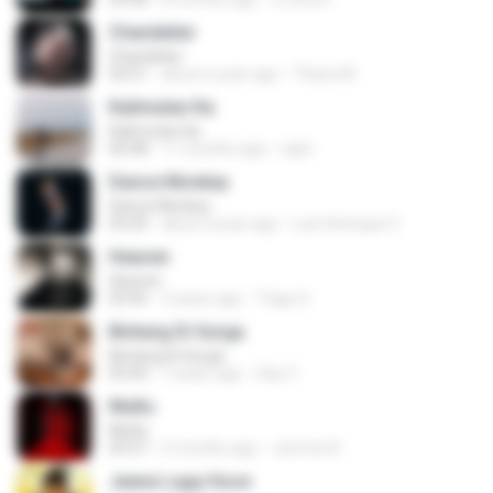
Chandelier
Chandelier
03:51
about a year ago
Thiara M.
Kalimutan Ka
Kalimutan Ka
04:48
11 months ago
raph
Dance Monkey
Dance Monkey
03:29
about a year ago
Luis Henrique C.
Heaven
Heaven
03:56
3 years ago
Tiago S.
Bintang Di Surga
Bintang Di Surga
05:00
7 years ago
Sep Z.
Multo
Multo
03:57
5 months ago
Jerome B.
Jeene Laga Hoon