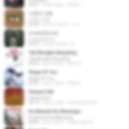
Chandelier
03:51
hace 2 años
สัมพัน์ เ.
소문의 낙원
소문의 낙원
03:38
hace 3 meses
가나.
สายลมเจ็บปวด
สายลมเจ็บปวด
04:23
hace 8 meses
D
Tak Mungkin Berpaling
Tak Mungkin Berpaling
04:54
hace 8 años
Bimo G.
Shape Of You
Shape Of You
02:53
hace 9 años
류효정
Sampai Hati
Sampai Hati
05:14
hace un año
Shikenashraf A.
Ku Menanti Ku Menangis
Ku Menanti Ku Menangis
04:06
hace 4 años
Zulkernaim N.