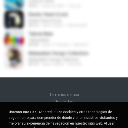
LOVE ATTACK
03:01
hace un año
지빈 임.
Elastic Heart (Live)
Elastic Heart (Live)
04:16
hace 3 años
Vanessa A.
Tabola Bale
Tabola Bale
04:44
hace 11 meses
Hamdi U.
Malayalam Songs Collection
Malayalam Songs Collection
04:16
hace 2 años
Vinod A.
Términos de uso
Privacidad
Asistencia
Usamos cookies.
4shared utiliza cookies y otras tecnologías de
No venda mi información personal
seguimiento para comprender de dónde vienen nuestros visitantes y
No comparta mi información personal
mejorar su experiencia de navegación en nuestro sitio web. Al usar