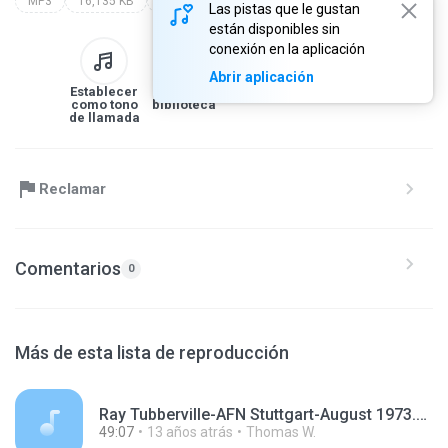
MP3
16,135 KB
Other
Las pistas que le gustan
están disponibles sin
conexión en la aplicación
Abrir aplicación
Establecer
A la
Descargar
Compartir
como tono
biblioteca
de llamada
Reclamar
Comentarios
0
Más de esta lista de reproducción
Ray Tubberville-AFN Stuttgart-August 1973.mp3
49:07
13 años atrás
Thomas W.