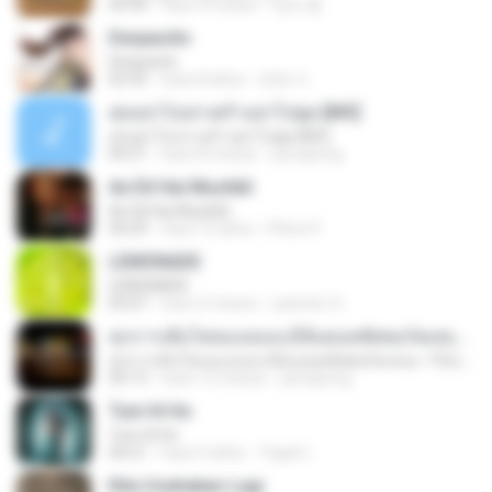
04:36
hace 4 meses
정은 홍.
Despacito
Despacito
02:42
hace 8 años
희영 이.
สุขอย่าไปเล่าเศร้าอย่าไปพูด [MV]
สุขอย่าไปเล่าเศร้าอย่าไปพูด [MV]
04:31
hace 8 meses
jeerapong
Ae Dil Hai Mushkil
Ae Dil Hai Mushkil
04:29
hace 10 años
Phino P.
LEMONADE
LEMONADE
03:07
hace 2 meses
yasmim O.
ทุกการเติบโตของเธอจะมีฉันคอยซัพพอร์ตเสมอ - FULL , [เนื้อเพลง]
ทุกการเติบโตของเธอจะมีฉันคอยซัพพอร์ตเสมอ - FULL , [เนื้อเพลง]
04:13
hace 12 meses
jeerapong
Tum Hi Ho
Tum Hi Ho
04:21
hace 9 años
Teguh I.
Kita Usahakan Lagi