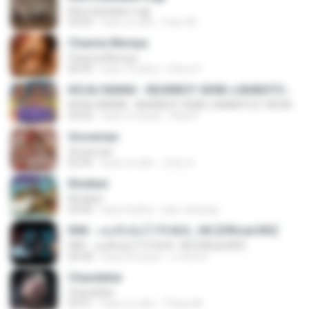
Kita Usahakan Lagi
03:54
hace un año
Fazri M.
Channa Mereya
Channa Mereya
04:49
hace 10 años
Phino P.
KICAU MANIA - NDARBOY GENK x BANDITOZ YAOW 86 (OFFICIAL LYRIC VIDEO) GAS POL NDANGAK
KICAU MANIA - NDARBOY GENK x BANDITOZ YAOW 86 (OFFICIAL LYRIC VIDEO) GAS POL NDANGAK
03:50
hace 3 meses
Rina P.
Snowman
Snowman
02:45
hace un año
은혜 조.
Rindiani
Rindiani
04:40
hace 8 años
joko rahardjo
KRK - เธอทิ้งฉันไว้ Ft.N/A , HK [Official MV]
KRK - เธอทิ้งฉันไว้ Ft.N/A , HK [Official MV]
04:58
hace 8 meses
นวมินทร์
Chandelier
Chandelier
03:51
hace un año
Thiara M.