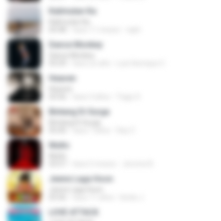
Kalimutan Ka
Kalimutan Ka
04:48
hace 11 meses
raph
Dance Monkey
Dance Monkey
03:29
hace un año
Luis Henrique C.
Heaven
Heaven
03:56
hace 3 años
Tiago S.
Bintang Di Surga
Bintang Di Surga
05:00
hace 7 años
Sep Z.
Multo
Multo
03:57
hace 5 meses
Jerome B.
Jeene Laga Hoon
Jeene Laga Hoon
03:56
hace 11 años
bindu J.
LOVE ATTACK