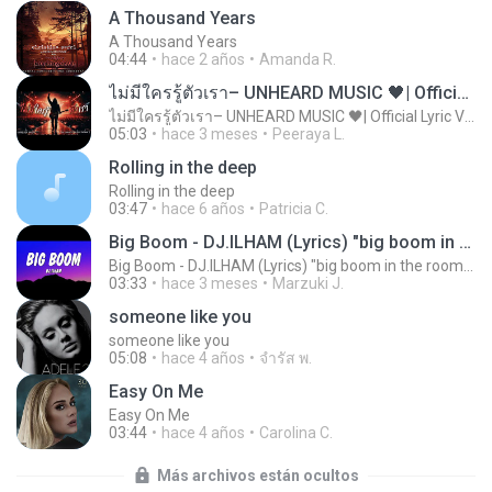
A Thousand Years
A Thousand Years
04:44
hace 2 años
Amanda R.
ไม่มีใครรู้ตัวเรา– UNHEARD MUSIC 🖤| Official Lyric Video | เพลงสู้ชีวิต
ไม่มีใครรู้ตัวเรา– UNHEARD MUSIC 🖤| Official Lyric Video | เพลงสู้ชีวิต
05:03
hace 3 meses
Peeraya L.
Rolling in the deep
Rolling in the deep
03:47
hace 6 años
Patricia C.
Big Boom - DJ.ILHAM (Lyrics) "big boom in the room i go kaboom"
Big Boom - DJ.ILHAM (Lyrics) "big boom in the room i go kaboom"
03:33
hace 3 meses
Marzuki J.
someone like you
someone like you
05:08
hace 4 años
จํารัส พ.
Easy On Me
Easy On Me
03:44
hace 4 años
Carolina C.
Más archivos están ocultos