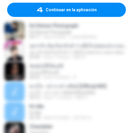
Continuar en la aplicación
Ed Sheran Photograph
Ed Sheran Photograph
04:17
hace 8 años
Luana Martins
อยากรัก ต้องไม่กลัวคำว่าเสียใจ (เพลงประกอบภาพยนตร์ รัก 7 ปี ดี 7 หน)
อยากรัก ต้องไม่กลัวคำว่าเสียใจ (เพลงประกอบภาพยนตร์ รัก 7 ปี ดี 7 หน)
03:30
hace 7 meses
Mith 9.
ฉันมันก็ดีได้แค่นี้
ฉันมันก็ดีได้แค่นี้
04:32
hace 9 meses
D
ดวงใจ - ปราง ปรางทิพย์ [Official MV]
ดวงใจ - ปราง ปรางทิพย์ [Official MV]
04:16
hace 11 meses
Mith 9.
It′s Me
It′s Me
02:18
hace 3 meses
문지영 여.
Chandelier