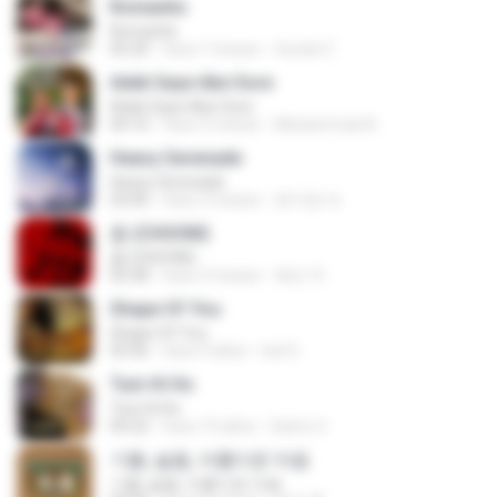
Romantis
Romantis
05:20
hace 7 meses
Suriati Z.
Adek Saye Abe Sore
Adek Saye Abe Sore
04:10
hace 3 meses
Muhammad A.
Heavy Serenade
Heavy Serenade
03:00
hace 3 meses
문지영 여.
춤 (CHOOM)
춤 (CHOOM)
02:58
hace 3 meses
혜진 주.
Shape Of You
Shape Of You
03:56
hace 4 años
Icel S.
Tum Hi Ho
Tum Hi Ho
04:22
hace 10 años
Satrio U.
기쁨, 슬픔, 아름다운 마음
기쁨, 슬픔, 아름다운 마음