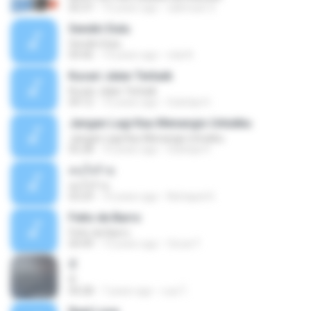
05:37
10 years ago
salimsari S.
Sendiri Dulu
Sendiri Dulu
04:46
14 years ago
nda N.
Kucari Jalan Terbaik
Kucari Jalan Terbaik
04:12
10 years ago
Sulistija H.
Jangan Lagi Kau Menangis Untukku
Jangan Lagi Kau Menangis Untukku
05:28
10 years ago
Sulistija H.
คนใจร้าย
คนใจร้าย
03:29
10 years ago
Nichapat K.
Feito de Barro
Feito de Barro
04:49
13 years ago
Oscar F.
หี
หี
04:28
7 years ago
บอย ไ.