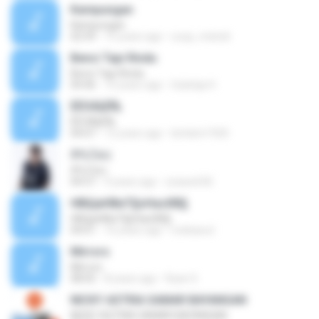
Kampungan
Kampungan
02:59
15 years ago
ucup_melodi
Benci Tapi Rindu
Benci Tapi Rindu
04:46
10 years ago
Sulistija H.
ÊËÒÂÍ¡ËÑ¡
ÊËÒÂÍ¡ËÑ¡
04:07
12 years ago
bimbim1920
สิรับได่บ่
สิรับได่บ่
04:57
9 years ago
zzasw636
НВЩиНВиТ§ѕНаѕХВ§
НВЩиНВиТ§ѕНаѕХВ§
04:01
16 years ago
mekawut
Mirrors
Mirrors
08:05
8 years ago
Ryan S.
NICKY ASTRIA SAMAR BAYANGAN
NICKY ASTRIA SAMAR BAYANGAN