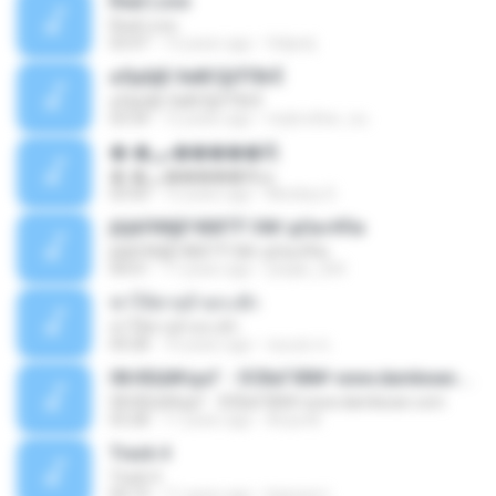
Real Love
Real Love
03:47
13 years ago
felipetj
аЛµШјЕ·ХиВС§ЛТВгЁ
аЛµШјЕ·ХиВС§ЛТВгЁ
03:34
12 years ago
mybrother_nu
�ͺ�س�����駡ѹ
�ͺ�س�����駡ѹ
03:50
12 years ago
Monkey D.
јЩйЛ­Ф§ЕЧБВТЎ ЗФґ дОа»НГм
јЩйЛ­Ф§ЕЧБВТЎ ЗФґ дОа»НГм
04:01
17 years ago
yeejlis_204
ฆ่าให้ตายอ้ายกะฮัก
ฆ่าให้ตายอ้ายกะฮัก
04:28
10 years ago
ทองสุข ซ.
08.КБШ№дѕГ - ЗСВаГХВ№ www.damkwan.com
08.КБШ№дѕГ - ЗСВаГХВ№ www.damkwan.com
03:28
11 years ago
Ariya M.
Track 4
Track 4
04:19
11 years ago
kaswee L.