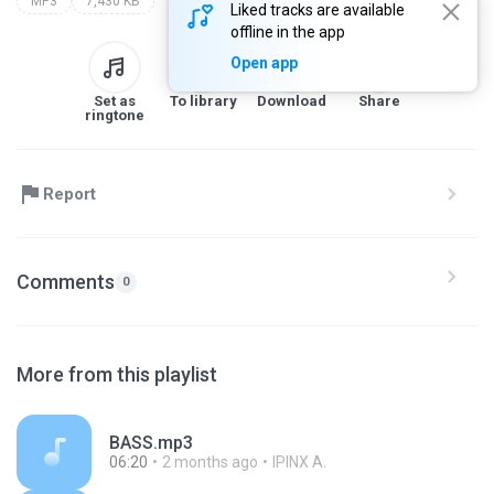
MP3
7,430 KB
Liked tracks are available
offline in the app
Open app
Set as
To library
Download
Share
ringtone
Report
Comments
0
More from this playlist
BASS.mp3
06:20
2 months ago
IPINX A.