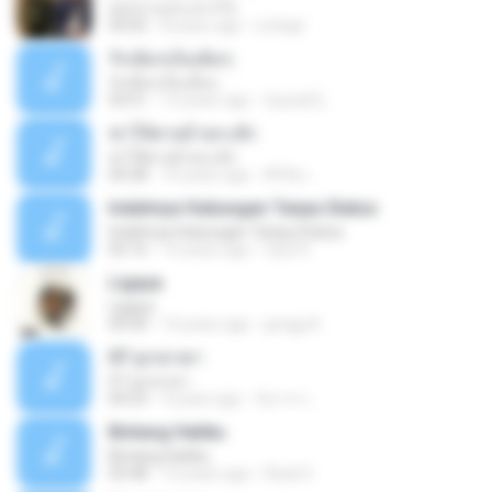
ดอกจานประหารใจ
04:05
8 years ago
Lichapl
รักเต็มๆเจ็บเต็มๆ
รักเต็มๆเจ็บเต็มๆ
03:51
13 years ago
teyza52_
ฆ่าให้ตายอ้ายกะฮัก
ฆ่าให้ตายอ้ายกะฮัก
04:28
10 years ago
ศิริชัย เ.
Indahnya Hubungan Tanpa Status
Indahnya Hubungan Tanpa Status
05:16
15 years ago
mp3 D.
Ligaya
Ligaya
04:30
14 years ago
gregg A.
07 ลูกเทวดา
07 ลูกเทวดา
04:23
9 years ago
นิสากร เ.
Bintang Hatiku
Bintang Hatiku
03:48
13 years ago
Rizal S.