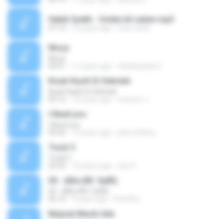
Habib Syekh - Solatu bil salam.mp3
07:13
13 years ago
couo.cetia
Moça
Moça
04:01
11 years ago
cleidepaulino1
Kisah Kasih Di Sekolah
Kisah Kasih Di Sekolah
04:12
10 years ago
maruun J.
I Need you
I Need you
03:42
15 years ago
john.efokwu
Track 5
Track 5
03:32
10 years ago
rian S.
05 - âÃ¤»ÃÐ¨ÓµÑÇ
05 - âÃ¤»ÃÐ¨ÓµÑÇ
05:10
9 years ago
จิรศักดิ์ ส.
Mujizat Masih Ada