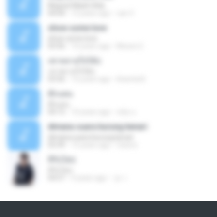
Mujizat Masih Ada
04:04
12 years ago
van V.
show some love
show some love
03:56
10 years ago
Moses G.
เชาหลายใจได้บ่
เชาหลายใจได้บ่
03:56
16 years ago
khamla B.
ตั๊กแตน
ตั๊กแตน
04:15
10 years ago
สมัย น.
dimana suara burung kenari
dimana suara burung kenari
03:39
15 years ago
Oziera
สิรับได่บ่
สิรับได่บ่
04:57
9 years ago
วุธ ว.