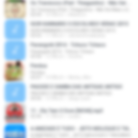
Os Travessos (Part. Thiaguinho) - Não Sei Mais o Que Fazer (2016)
Os Travessos (Part. Thiaguinho) - Não Sei Mais o Que Fazer (2016)
02:54
10 ปีที่แล้ว
Maiara G.
IGOR KANNARIO O ESCOLHIDO VERAO 2015
IGOR KANNARIO O ESCOLHIDO VERAO 2015
03:53
11 ปีที่แล้ว
adrianinhodabahia
Parangolé 2014 - Tchuco Tchaco
Parangolé 2014 - Tchuco Tchaco
03:30
12 ปีที่แล้ว
thuthw
Perdoa
Perdoa
03:47
14 ปีที่แล้ว
Motta_filho
PAGODE E SAMBA DAS ANTIGAS ANTIGO
PAGODE E SAMBA DAS ANTIGAS ANTIGO
04:56
12 ปีที่แล้ว
diego.susin
11 - Ela Tem O Dom [NOVA].mp3
02:36
11 ปีที่แล้ว
eudys-
A AMIZADE É TUDO - JEITO MOLEQUE E TIAGUINHO
A AMIZADE É TUDO - JEITO MOLEQUE E TIAGUINHO