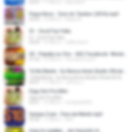
03:47
11 ปีที่แล้ว
Marcella P.
Pique Novo - Som do Tambor (2016).mp3
03:54
10 ปีที่แล้ว
Naiara N.
01 - Você Faz Falta
01 - Você Faz Falta
04:09
16 ปีที่แล้ว
willileosilva1
05 - Pepeka no Cho - ADC Facebook- Wesley Silva.mp3
01:50
10 ปีที่แล้ว
Geovana Cruz R.
Tá Na Mente - Eu Nunca Amei (Áudio Oficial 2015)
Tá Na Mente - Eu Nunca Amei (Áudio Oficial 2015)
03:07
11 ปีที่แล้ว
Jeffrey J.
Diga Sim Pra Mim
Diga Sim Pra Mim
03:21
16 ปีที่แล้ว
annajulia2202
Sampa Crew - Para de Mentir.mp3
03:36
17 ปีที่แล้ว
Nil S.
EXALTA SAMBA -  NO PAGODE 01