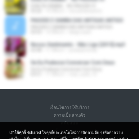
EXALTA SAMBA -  NO PAGODE 01
03:26
14 ปีที่แล้ว
ericcafelicissimo
PAGODE E SAMBA DAS ANTIGAS ANTIGO
PAGODE E SAMBA DAS ANTIGAS ANTIGO
03:53
12 ปีที่แล้ว
diego.susin
Nosso Sentimento - Não Ligo [2015].mp3
03:48
11 ปีที่แล้ว
jonatasmorais
Se Eu Pudesse Conversar Com Deus
Se Eu Pudesse Conversar Com Deus
03:51
11 ปีที่แล้ว
max_suell_15
เงื่อนไขการใช้บริการ
ความเป็นส่วนตัว
สนับสนุน
อย่าขายข้อมูลส่วนบุคคลของฉัน
เราใช้คุกกี้
4shared ใช้คุกกี้และเทคโนโลยีการติดตามอื่น ๆ เพื่อทำความ
อย่าแบ่งปันข้อมูลส่วนบุคคลของฉัน
เข้าใจว่าผู้เยี่ยมชมของเรามาจากที่ใด และเพื่อปรับปรุงประสบการณ์การท่อง