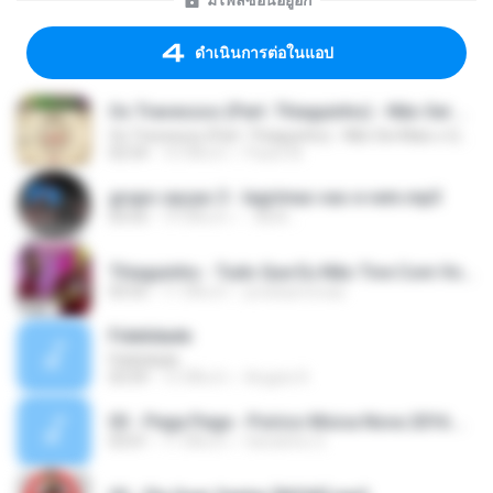
มีไฟล์ซ่อนอยู่อีก
ดำเนินการต่อในแอป
Os Travessos (Part. Thiaguinho) - Não Sei Mais o Que Fazer (2016)
Os Travessos (Part. Thiaguinho) - Não Sei Mais o Que Fazer (2016)
02:54
10 ปีที่แล้ว
Paulo M.
grupo opçao 3 - lagrimas vao e vem.mp3
03:55
14 ปีที่แล้ว
.::NEIA ..
Thiaguinho - Tudo Que Eu Não Tive Com Você [2015].mp3
03:55
11 ปีที่แล้ว
jonatasmorais
Fidelidade
Fidelidade
03:59
15 ปีที่แล้ว
Angelo R.
03 - Pega Pega - Psirico Msica Nova 2016.mp3
03:01
11 ปีที่แล้ว
Xandinho S.