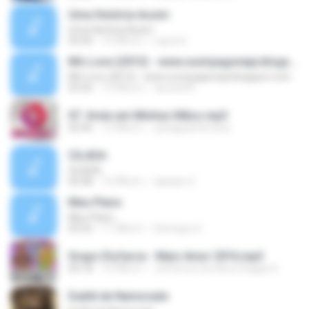
Uma História Assim
Uma História Assim
03:50
14 ปีที่แล้ว
Layra D.
Mô Love (2013) - www.ouvirpagoneja.blogspot.com
Mô Love (2013) - www.ouvirpagoneja.blogspot.com
03:26
13 ปีที่แล้ว
tarcisiolff
07. Areia em Minhas Mãos.mp3
02:45
12 ปีที่แล้ว
yanaguiarferreira
CILADA
CILADA
05:08
16 ปีที่แล้ว
alaidan O.
Meu Plano
Meu Plano
03:52
11 ปีที่แล้ว
Henrique G.
Grupo Disfarce - Mais Amor 2016.mp3
04:18
10 ปีที่แล้ว
Jefferson Da Silva Chagas S.
Dublê de Namorado