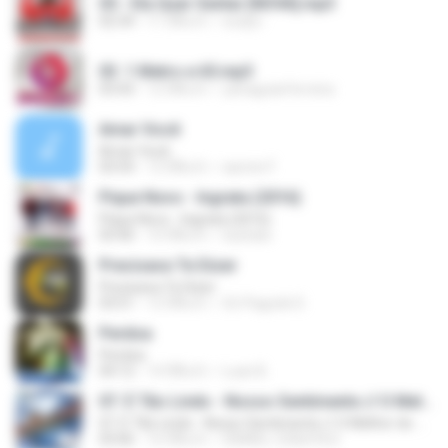
05 - Ela Quer Sentar [NOVA].mp3
02:34
11 ปีที่แล้ว
eudys-
03. 1 Metro e 65.mp3
03:43
12 ปีที่แล้ว
yanaguiarferreira
Amar Você
Amar Você
03:54
12 ปีที่แล้ว
iasmin F.
Pique Novo - Ingrata (2016)
Pique Novo - Ingrata (2016)
03:40
10 ปีที่แล้ว
luizitalo
Precisava Te Dizer
Precisava Te Dizer
03:51
12 ปีที่แล้ว
Só Pagode D.
Perdoa
Perdoa
04:12
14 ปีที่แล้ว
Luan B.
07. É Tão Lindo - Nosso Sentimento // O Melhor do Pagode Romantico Vol.05
07. É Tão Lindo - Nosso Sentimento // O Melhor do Pagode Romantico Vol.05
03:06
16 ปีที่แล้ว
ISMAEL CD&#39;S