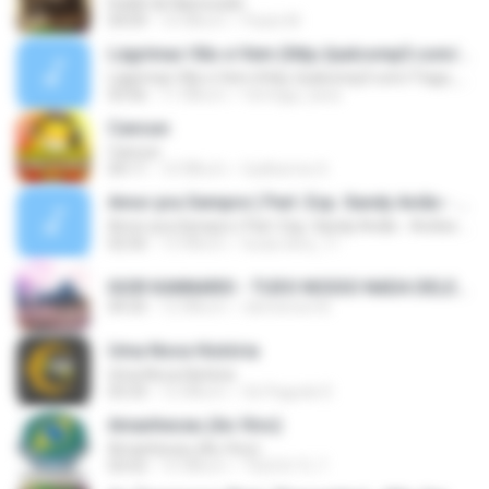
Dublê de Namorado
04:09
10 ปีที่แล้ว
Paulo M.
Lágrimas Vão e Vem (http://palcomp3.com/Tiago_pagode)
Lágrimas Vão e Vem (http://palcomp3.com/Tiago_pagode)
03:56
11 ปีที่แล้ว
formiga_sene
Cancun
Cancun
04:11
10 ปีที่แล้ว
Guilherme S.
Amor pra Sempre ( Part. Esp. Xandy Avião - Aviões do Forró )
Amor pra Sempre ( Part. Esp. Xandy Avião - Aviões do Forró )
02:56
13 ปีที่แล้ว
lucas.silva_11
IGOR KANNARIO - TUDO NOSSO NADA DELES.mp3
04:35
12 ปีที่แล้ว
clemerson B.
Uma Nova História
Uma Nova História
03:33
12 ปีที่แล้ว
Só Pagode D.
Amanheceu (Ao Vivo)
Amanheceu (Ao Vivo)
03:52
15 ปีที่แล้ว
TiLECO TL T.