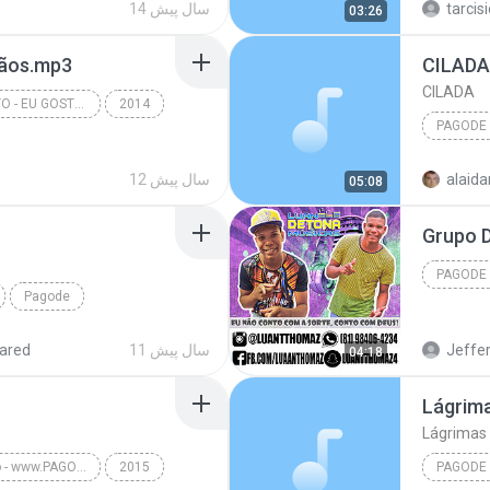
tarcisi
14 سال پیش
03:26
Mãos.mp3
CILADA
CILADA
SORRISO MAROTO - EU GOSTO - AO VIVO NO MARACANÃZINHO 2014
2014
PAGODE
SORRISO MAROTO - EU GOSTO - AO VIVO NO MARACANÃZIN...
CILADA
alaida
12 سال پیش
05:08
Grupo D
PAGODE
Pagode
11 سال پیش
ared
04:18
Coração Bandido - www.PAGONEJA.com
2015
PAGODE