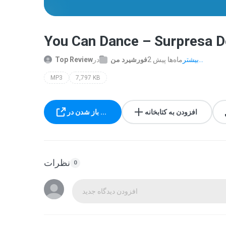
You Can Dance – Surpresa 
بیشتر...
2 ماه‌ها پیش
فورشیرد من
در
Top Review
MP3
7,797 KB
افزودن به کتابخانه
باز شدن در ...
نظرات
0
افزودن دیدگاه جدید