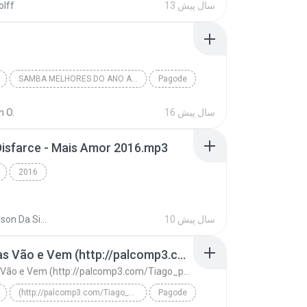
13 سال پیش
olff
Mô Love (2013) - www.ouvirpagoneja.blogspot.com
SAMBA MELHORES DO ANO AO VIVO IV
Pagode
BOKALOKA E SEM COMPROMISSO
16 سال پیش
n O.
isfarce - Mais Amor 2016.mp3
2016
10 سال پیش
Jefferson Da Silva Chagas S.
Lágrimas Vão e Vem (http://palcomp3.com/Tiago_pagode)
Lágrimas Vão e Vem (http://palcomp3.com/Tiago_pagode)
(http://palcomp3.com/Tiago_pagode)
Pagode