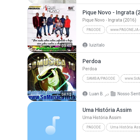
Pique Novo - Ingrata (
Pique Novo - Ingrata (2016)
PAGODE
www.PAGONEJA.
Pique Novo - www.PAGONEJ
luizitalo
03:40
Pique Novo - Ingrata (2016)
Perdoa
Perdoa
SAMBA/PAGODE
www.SoM
Perdoa
Samba/Pagode
در
Luan B.
04:12
Uma História Assim
Uma História Assim
PAGODE
Uma História As
Rodriguinho
Uma História