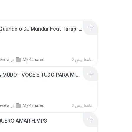
Dennis Quando o DJ Mandar Feat Tarapí e Neblina Clipe Oficial.mp3
2 ماه‌ها پیش
My 4shared
در
eview
CINEMA MUDO - VOCÊ E TUDO PARA MIM (128 kbps).mp3
2 ماه‌ها پیش
My 4shared
در
eview
QUERO AMAR H.MP3