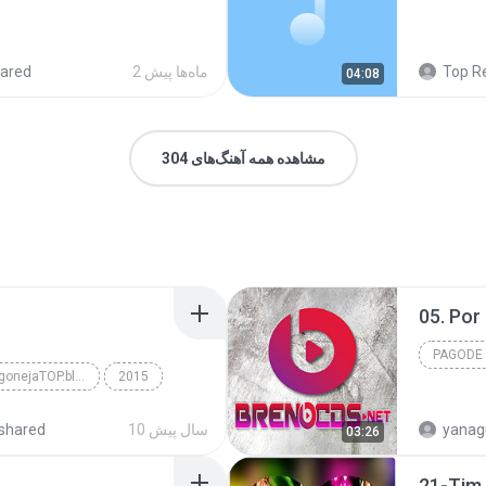
Top R
2 ماه‌ها پیش
ared
04:08
مشاهده همه آهنگ‌های 304
05. Por
PAGODE
Trilogia - www.PagonejaTOP.blogspot.com
2015
Pagode
10 سال پیش
shared
03:26