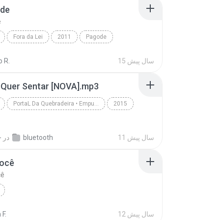
ade
e
Fora da Lei
2011
Pagode
de
Nosso Sentimento
15 سال پیش
 R.
a Quer Sentar [NOVA].mp3
PortaL Da Quebradeira • Empurrando Sucesso
2015
La Fúria • PagoFunk Na Veia • Verão 2015
11 سال پیش
bluetooth
در
-
ocê
cê
12 سال پیش
 F.