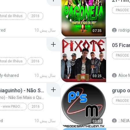
PAGODE
oral de Ilhéus
2016
Thiaguinho - Vamo Que Vamo 2016
rodrig
10 سال پیش
red
07:35
05 Fic
PAGODE
oral de Ilhéus
2016
Pagode
Thiaguinho - Vamo Que Vamo 2016
Alice 
10 سال پیش
y 4shared
03:25
Os Travessos (Part. Thiaguinho) - Não Sei Mais o Que Fazer (2016)
grupo o
Os Travessos (Part. Thiaguinho) - Não Sei Mais o Que Fazer (2016)
PAGODE
Controle do Jogo - www.PAGONEJA.com
2016
Pagode
Os Travessos - www.PAGONEJA.com
.::NEIA 
10 سال پیش
ed
03:55