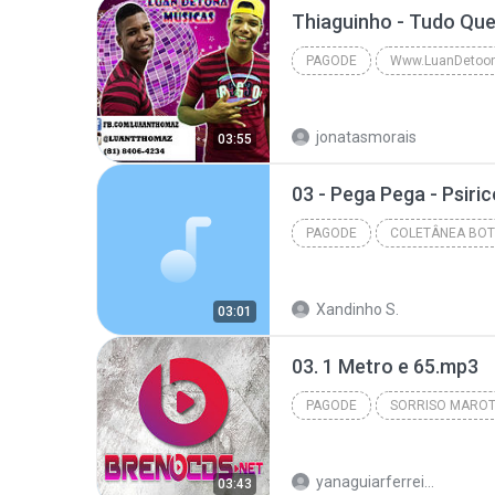
PAGODE
Pagode
.:: Luan Detona Mú
jonatasmorais
03:55
PAGODE
Pagode
Xandinho S.
03:01
03. 1 Metro e 65.mp3
PAGODE
Pagode
yanaguiarferreira
03:43