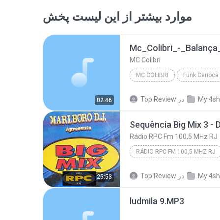
موارد بیشتر از این لیست پخش
Mc_Colibri_-_Balanç
MC Colibri
MC COLIBRI
Funk Carioca
My 4sh
در
Top Review
02:46
Sequência Big Mix 3 - 
Rádio RPC Fm 100,5 MHz RJ
RÁDIO RPC FM 100,5 MHZ RJ
Sequência Big Mix 3 - 
My 4sh
در
Top Review
25:53
ludmila 9.MP3