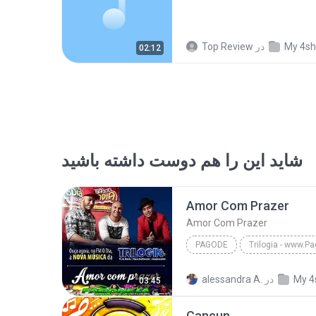
My 4sh
در
Top Review
02:12
شاید این را هم دوست داشته باشید
Amor Com Prazer
Amor Com Prazer
PAGODE
Pagode
Amor Com Prazer
My 4
در
alessandra A.
03:45
Trilogia Fm O Dia(Imaginasamba, Nosso Sentimento e...
Cancun