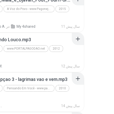
A Voz do Povo - www.PagonejaTOP.blogspot.com
2015
Grupo Obsessão - www.PagonejaTOP.blogspot.com
Pagode
11 سال پیش
My 4shared
در
o A.
ando Louco.mp3
www.PORTALPAGODAO.net
2012
PortalPagodao.Net - Grupo Pixote - CD Fã 2012 - La...
12 سال پیش
M.
pçao 3 - lagrimas vao e vem.mp3
Pensando Em Você - www.pagodesmatheuzin.blogspot.com
2010
14 سال پیش
..