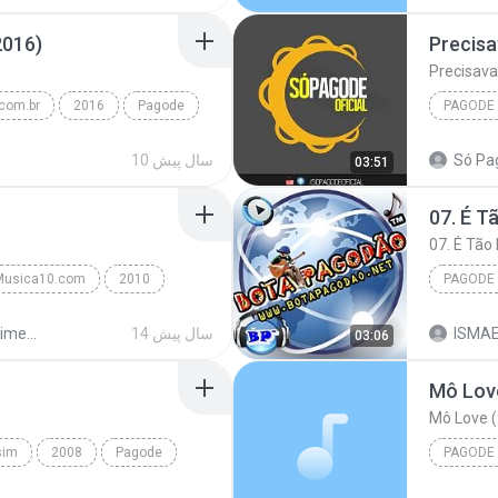
2016)
Precisa
Precisava
com.br
2016
Pagode
PAGODE
A.com.br
Precisav
Só Pa
10 سال پیش
03:51
usica10.com
2010
PAGODE
Nosso Sentimento
2010
14 سال پیش
Nosso Sentimento
03:06
Pagode 
Mô Love (
sim
2008
Pagode
PAGODE
 Assim