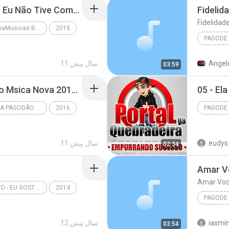
Thiaguinho - Tudo Que Eu Não Tive Com Você [2015].mp3
Fidelid
Fidelidad
Www.LuanDetoonaMusicas.Blogspot.Com.Br
2015
PAGODE
sicas ::.
Fidelida
Angelo
11 سال پیش
03:59
03 - Pega Pega - Psirico Msica Nova 2016.mp3
05 - El
COLETÂNEA BOTA PAGODÃO - VERÃO 2016 - DJ BATEYA
2016
PAGODE
RITMOS BAIANOS - DJ BATEYA/PSIRICO - DJ BATEYA
Pagode
eudys
11 سال پیش
02:34
Amar V
Amar Vo
SORRISO MAROTO - EU GOSTO - AO VIVO NO MARACANÃZINHO 2014
2014
PAGODE
SORRISO MAROTO - EU GOSTO - AO VIVO NO MARACANÃZIN...
iasmin
12 سال پیش
03:54