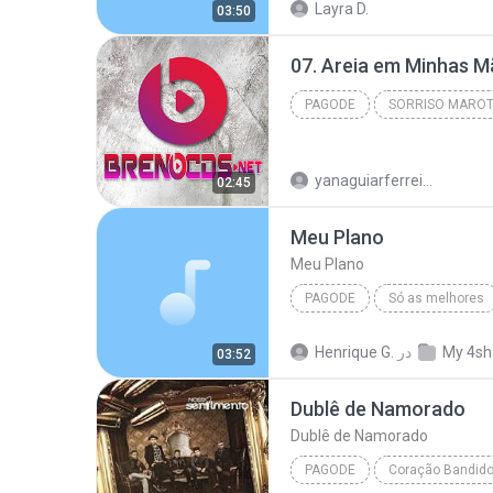
Layra D.
03:50
07. Areia em Minhas 
PAGODE
Pagode
yanaguiarferreira
02:45
Meu Plano
Meu Plano
PAGODE
Só as melhores
Sorriso Maroto
Meu Plano
My 4sh
در
Henrique G.
03:52
Dublê de Namorado
Dublê de Namorado
PAGODE