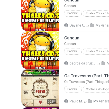
Cancun
PAGODE
Thales CD's - O M
Pagode
Cancun
My 4sha
در
Dayane O.
04:11
Cancun
Cancun
PAGODE
Thales CD's - O M
Pagode
Cancun
M
در
george da cruz ferreira F.
04:11
PAGODE
Pagode
My 4shar
در
Paulo M.
02:54
Os Travessos (Part. Thiaguinho) - Não Sei Mais o Q...