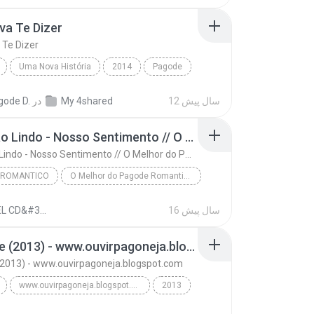
va Te Dizer
 Te Dizer
Uma Nova História
2014
Pagode
a Te Dizer
12 سال پیش
My 4shared
در
gode D.
07. É Tão Lindo - Nosso Sentimento // O Melhor do Pagode Romantico Vol.05
07. É Tão Lindo - Nosso Sentimento // O Melhor do Pagode Romantico Vol.05
 ROMANTICO
O Melhor do Pagode Romantico
ISMAELCDS
07. É Tão Lindo - Nosso Sentimento // O Melhor do ...
16 سال پیش
ISMAEL CD&#39;S
Romantico
Mô Love (2013) - www.ouvirpagoneja.blogspot.com
2013) - www.ouvirpagoneja.blogspot.com
www.ouvirpagoneja.blogspot.com
2013
Bom Gosto - www.ouvirpagoneja.blogspot.com
Pagode