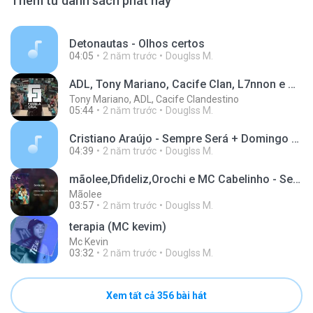
Thêm từ danh sách phát này
Detonautas - Olhos certos
04:05
2 năm trước
Douglss M.
ADL, Tony Mariano, Cacife Clan, L7nnon e MC Tikão - Entre a Glock e a Igreja ( Prod. Nobru Black )
Tony Mariano, ADL, Cacife Clandestino
05:44
2 năm trước
Douglss M.
Cristiano Araújo - Sempre Será + Domingo + Eu Acabo Voltando + Amores São Coisas da Vida
04:39
2 năm trước
Douglss M.
mãolee,Dfideliz,Orochi e MC Cabelinho - Senta Vai
Mãolee
03:57
2 năm trước
Douglss M.
terapia (MC kevim)
Mc Kevin
03:32
2 năm trước
Douglss M.
Xem tất cả 356 bài hát