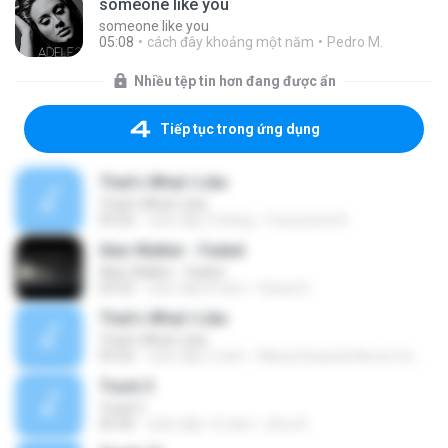
someone like you
someone like you
05:08
cách đây khoảng một năm
Pedro M.
Nhiều tệp tin hơn đang được ẩn
Tiếp tục trong ứng dụng
That's What I Like
That's What I Like
03:26
cách đây 9 tháng
Francinete N.
Alan Walker - Faded
Alan Walker - Faded
03:32
cách đây 8 năm
Daniel G.
That's What I Like
That's What I Like
03:26
cách đây 2 năm
Maria Eduarda Neves Gomes
Track 5
Track 5
05:36
cách đây 12 năm
ji5ra A.