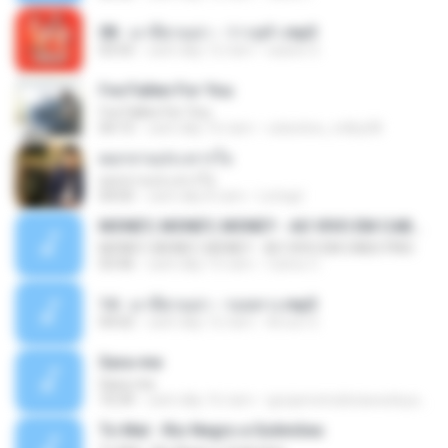
08 - มาลีฮวนน่า - ว่าวจุฬา.mp3
03:55
cách đây 12 năm
siaiew S.
I've Fallen For You
I've Fallen For You
04:15
cách đây 16 năm
celestine_milby08
ดอกจานประหารใจ
ดอกจานประหารใจ
04:05
cách đây 8 năm
Lichapl
MONEY, MONEY, MONEY - AO VIVO EM CABO FRIO
MONEY, MONEY, MONEY - AO VIVO EM CABO FRIO
03:46
cách đây 15 năm
Carlos C.
14 - มาลีฮวนน่า - รอยทาง.mp3
04:02
cách đây 12 năm
Arnun S.
Sara-me
Sara-me
10:39
cách đây 16 năm
igrejametodistawesleyanajf_min.louvor
To Mal - Rio Negro e Solimões