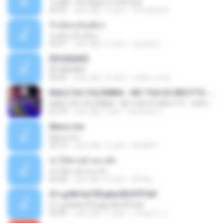
To Mal - Rio Negro e Solimões
03:25
cách đây 12 năm
Fernanda R.
รักเต็มๆเจ็บเต็มๆ
รักเต็มๆเจ็บเต็มๆ
03:51
cách đây 13 năm
teyza52_
ÊËÒÂÊØÃÒ
ÊËÒÂÊØÃÒ
02:43
cách đây 12 năm
natee_mew
BAILE DA COLÔMBIA - MC YSA EO BRUTTO - SHEVCHENKO
BAILE DA COLÔMBIA - MC YSA EO BRUTTO - SHEVCHENKO
02:10
cách đây 7 năm
Animator L.
Marry me
Marry me
03:13
cách đây 12 năm
IDLAN P.
ฆ่าให้ตายอ้ายกะฮัก
ฆ่าให้ตายอ้ายกะฮัก
04:28
cách đây 10 năm
ศิริชัย เ.
07-дЛ№ЗиТЁРдБиЛЕНЎЎС№
07-дЛ№ЗиТЁРдБиЛЕНЎЎС№
05:09
cách đây 11 năm
ขวัญนภา ป.