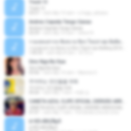
Track 13
Track 13
03:57
cách đây 15 năm
s.fraga_adriana
Andres Cepeda Tengo Ganas
Andres Cepeda Tengo Ganas
02:29
cách đây 10 năm
wilson R.
รวมเพลงสากล ฟังสบาย ชิลๆ ใหม่ล่าสุด ฮิตติดหู 2016-2017
รวมเพลงสากล ฟังสบาย ชิลๆ ใหม่ล่าสุด ฮิตติดหู 2016-2017
1:00:33
cách đây 8 năm
ฟ้าใส ค.
Sino Nga Ba Siya
Sino Nga Ba Siya
03:46
cách đây 14 năm
Marione S.
주저하는 연인들을 위해
주저하는 연인들을 위해
04:26
cách đây 7 năm
태훈 김.
CANETA AZUL CLIPE OFICIAL (VERSÃO ARROCHA)
CANETA AZUL CLIPE OFICIAL (VERSÃO ARROCHA)
01:01
cách đây 7 năm
Fernanda Lima de Lima
¤¹ÁÕ»ÃÐÇÑµÔ
¤¹ÁÕ»ÃÐÇÑµÔ