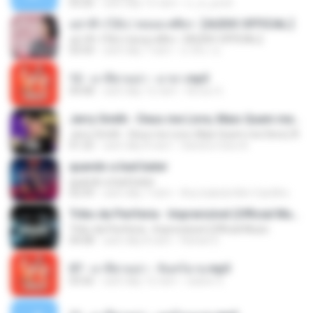
03:26
cách đây 15 năm
n_oi_pooh
อย่าฟ้าวได้บ่ | พลอย ศศิธร【AUDIO OFFICIAL】
อย่าฟ้าวได้บ่ | พลอย ศศิธร【AUDIO OFFICIAL】
03:54
cách đây 7 năm
มาลีนา ฮ.
12 - มาลีฮวนน่า - มายา.mp3
04:08
cách đây 12 năm
Arnun S.
Jerry Smith - Deus me Livre, Mais Quem me Dera [ Á
Jerry Smith - Deus me Livre, Mais Quem me Dera [ Á
01:22
cách đây 8 năm
Sandra mara A.
quando a bad bater
quando a bad bater
02:59
cách đây 7 năm
Any Isabela Néri Castilho
Tribo da Periferia - Imprevisível (Official Music
Tribo da Periferia - Imprevisível (Official Music
04:08
cách đây 8 năm
Rafael S.
07 - มาลีฮวนน่า - จันทร์ฉาย.mp3
03:56
cách đây 12 năm
siaiew S.