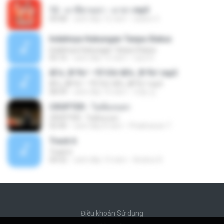
12 - มาลีฮวนน่า - มายา.mp3
04:08
cách đây 12 năm
siaiew S.
Indahnya Hubungan Tanpa Status
Indahnya Hubungan Tanpa Status
05:16
cách đây 15 năm
mp3 D.
ÀÎ¹ü ¸®¹Í½º -ºÕ¹Ù½ºÆ½ ¸®¹Í½º.mp3
ÀÎ¹ü ¸®¹Í½º -ºÕ¹Ù½ºÆ½ ¸®¹Í½º.mp3
08:39
cách đây 10 năm
대형 김.
CROPTER - ไม่ต้องบอก
CROPTER - ไม่ต้องบอก
02:40
cách đây 8 năm
Phakhanan T.
Track 6
Track 6
04:52
cách đây 13 năm
Andres R.
Điều khoản Sử dụng