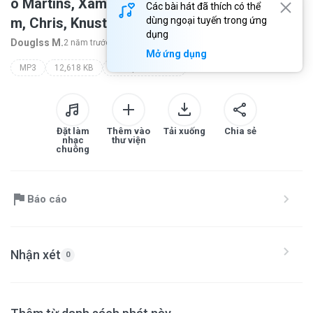
o Martins, Xamã, DoisP, Gabriel CamCa
Các bài hát đã thích có thể
m, Chris, Knust
dùng ngoại tuyến trong ứng
dụng
Douglss M.
2 năm trước
thêm...
Mở ứng dụng
MP3
12,618 KB
1kilo pablo martins buddy xamã doisp gabriel sten chris mc knust
Đặt làm
Thêm vào
Tải xuống
Chia sẻ
nhạc
thư viện
chuông
Báo cáo
Nhận xét
0