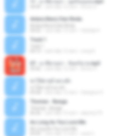
11 - มาลีฮวนน่า - มุดก้อนเมฆ.mp3
04:49
cách đây 12 năm
Arnun S.
Antara Benci Dan Rindu
Antara Benci Dan Rindu
04:52
cách đây 10 năm
Sulistija H.
Track 1
Track 1
04:13
cách đây 12 năm
nong N.
07 - มาลีฮวนน่า - จันทร์ฉาย.mp3
03:56
cách đây 12 năm
Arnun S.
ฆ่าให้ตายอ้ายกะฮัก
ฆ่าให้ตายอ้ายกะฮัก
04:28
cách đây 12 năm
Saingeun H.
Thomas - Bunga
Thomas - Bunga
06:26
cách đây 14 năm
aliantoni79
As Long As You Love Me
As Long As You Love Me
03:35
cách đây 12 năm
carla C.