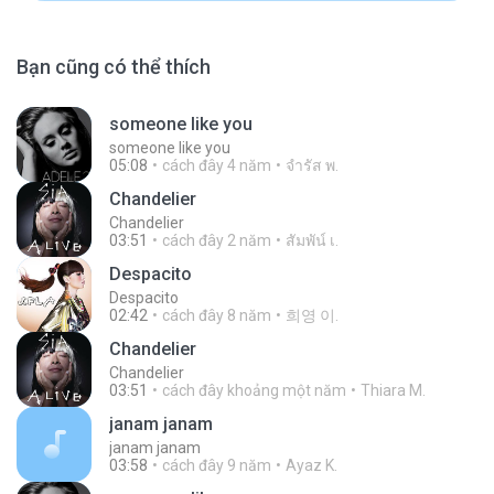
Bạn cũng có thể thích
someone like you
someone like you
05:08
cách đây 4 năm
จํารัส พ.
Chandelier
Chandelier
03:51
cách đây 2 năm
สัมพัน์ เ.
Despacito
Despacito
02:42
cách đây 8 năm
희영 이.
Chandelier
Chandelier
03:51
cách đây khoảng một năm
Thiara M.
janam janam
janam janam
03:58
cách đây 9 năm
Ayaz K.