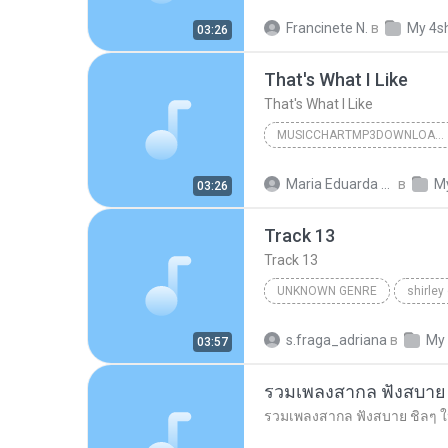
That's What I Like
Francinete N.
в
My 4s
03:26
That's What I Like
That's What I Like
MUSICCHARTMP3DOWNLOADER
That's What I Like
Maria Eduarda Neves Gomes
в
M
03:26
Track 13
Track 13
UNKNOWN GENRE
shirley
Unknown Genre
s.fraga_adriana
в
My
03:57