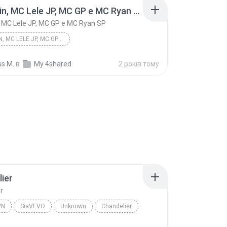
MC Kevin, MC Lele JP, MC GP e MC Ryan SP - Ela Vem (WebClipe Oficial) DJ Nene
 MC Lele JP, MC GP e MC Ryan SP
MC KEVIN, MC LELE JP, MC GP E MC RYAN SP - ELA VEM...
MC Kevin, MC Lele JP, MC GP e MC Ryan SP
ss M.
в
My 4shared
2 років тому
ier
r
WN
SiaVEVO
Unknown
Chandelier