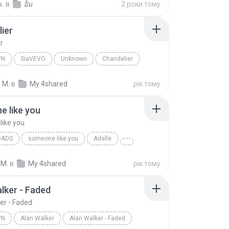
เ.
в
อั้ม
2 роки тому
ier
r
WN
SiaVEVO
Unknown
Chandelier
 M.
в
My 4shared
рік тому
 like you
ike you
OADS
someone like you
Adelle
 M.
в
My 4shared
рік тому
lker - Faded
er - Faded
WN
Alan Walker
Alan Walker - Faded