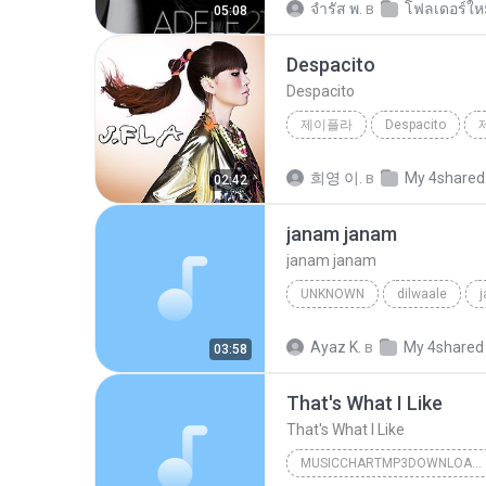
จํารัส พ.
в
โฟลเดอร์ให
05:08
Despacito
Despacito
제이플라
Despacito
희영 이.
в
My 4shared
02:42
janam janam
janam janam
UNKNOWN
dilwaale
pritam、arijit singh、antara mitra
Ayaz K.
в
My 4shared
03:58
That's What I Like
That's What I Like
MUSICCHARTMP3DOWNLOADER