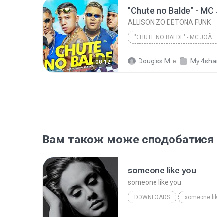
ALLISON ZO DETONA FUNK
"CHUTE NO BALDE" - MC JOÃOZINHO VT, MC IG, KANHOTO...
ALLISON ZO DETONA FUNK
Douglss M.
в
My 4sha
08:12
Вам також може сподобатися
someone like you
someone like you
DOWNLOADS
someone li