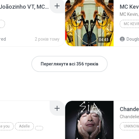
"Chute no Balde" - MC Joãozinho VT, MC IG, Kanhoto, Ryan SP, MC Kako, Leozinho ZS, MC Rick, MC Tuto
MC Kevin,
red
2 років тому
Dougl
04:45
Переглянути всі 356 треків
Chandel
Chandelie
ke you
Adelle
UNKNO
Sia