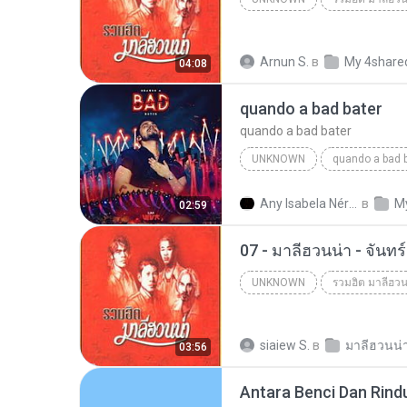
Unknown
Arnun S.
в
My 4share
04:08
quando a bad bater
quando a bad bater
UNKNOWN
quando a bad 
quando a bad bater
m.you
Any Isabela Néri Castilho
в
M
02:59
07 - มาลีฮวนน่า - จันท
UNKNOWN
รวมฮิต มาลีฮวน
Unknown
siaiew S.
в
03:56
Antara Benci Dan Rind