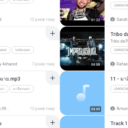
UNKNO
d
12 років тому
Sandr
01:22
Canal F
Tribo da P
bater
Unknown
UNKNO
tube.com
y 4shared
7 років тому
Rafael
04:08
ร์ฉาย.mp3
11 - มา
น่า
มาลีฮวนน่า
UNKNO
Unknow
มาลีฮวนน่า 09 ชุด รวมฮิตเพลง มาลีฮวนน่า
12 років тому
Arnun
04:49
u
Track 1