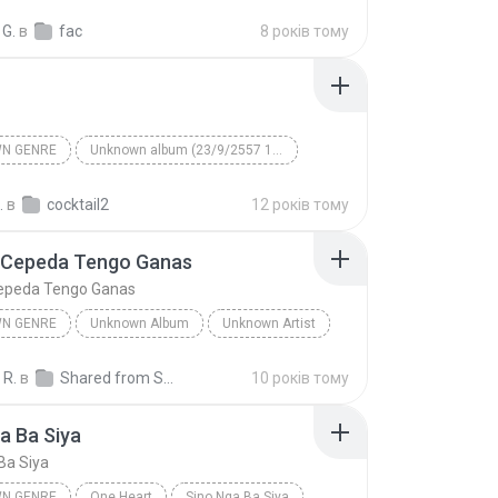
n
Alan Walker
 G.
в
fac
8 років тому
N GENRE
Unknown album (23/9/2557 12:59:08)
artist
Track 5
Unknown genre
.
в
cocktail2
12 років тому
 Cepeda Tengo Ganas
epeda Tengo Ganas
N GENRE
Unknown Album
Unknown Artist
 Genre
Andres Cepeda Tengo Ganas
 R.
в
Shared from SM-J700M
10 років тому
a Ba Siya
Ba Siya
N GENRE
One Heart
Sino Nga Ba Siya