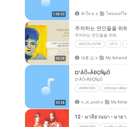
ฟ้าใส ค.
в
โฟลเดอร์ให
1:00:33
주저하는 연인들을 위
주저하는 연인들을 위해
GKLYCN_9VFM
2019
잔나비
태훈 김.
в
My 4shared
04:26
¤¹ÁÕ»ÃÐÇÑµÔ
¤¹ÁÕ»ÃÐÇÑµÔ
UNKNOWN
Unknown
ЛЕЗ§дЎи НТГм
n_oi_pooh
в
My 4sha
03:26
12 - มาลีฮวนน่า - มาย
UNKNOWN
รวมฮิต มาลีฮวน