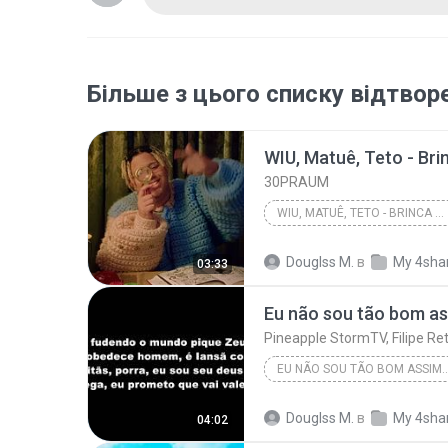
Більше з цього списку відтвор
WIU, Matuê, Teto - Br
30PRAUM
WIU, MATUÊ, TETO - BRINCA DEMAIS
Douglss M.
в
My 4sha
03:33
EU NÃO SOU TÃO BOM ASSIM - DELACRUZ
Pineapple StormTV, Filipe Ret, Djon
Douglss M.
в
My 4sha
04:02