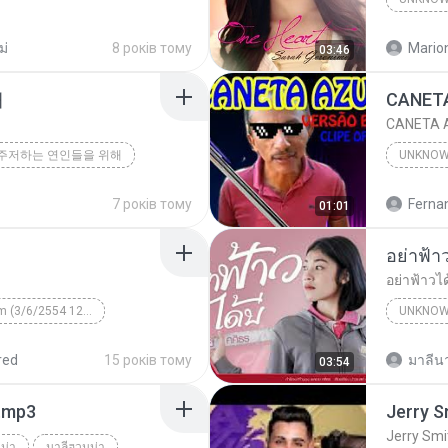
Unknown
ม่
8 років тому
Mario
03:46
해
CANETA A
주저하는 연인들을 위해
UNKNO
7 років тому
01:01
อย่าฟ้าวไ
Unknown Album (3/6/2554 12:50:57)
UNKNO
 КВТБ
¤¹ÁÕ»ÃÐÇÑµÔ
red
15 років тому
มาลีนา
03:54
า.mp3
Jerry Smi
น่า
มาลีฮวนน่า