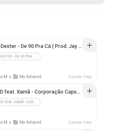
Kawe & Dexter - De 90 Pra Cá ( Prod. Jay OQ )
KAWE & DEXTER - DE 90 PRA CÁ ( PROD. JAY OQ )
ss M.
в
My 4shared
2 років тому
Major RD feat. Xamã - Corporação Capsule (Lyric Vídeo) | 2%
MAJOR RD FEAT. XAMÃ - CORPORAÇÃO CAPSULE (LYRIC VÍ...
ss M.
в
My 4shared
2 років тому