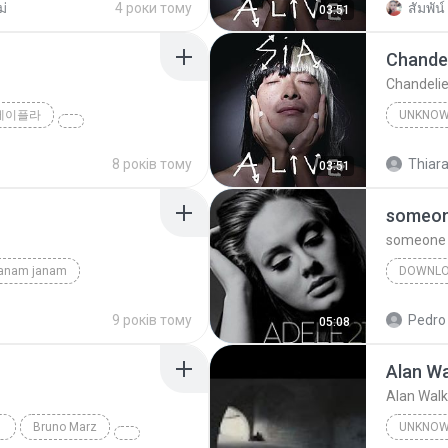
ม่
4 роки тому
สัมพัน์ 
03:51
Chandel
Chandelie
제이플라
UNKNO
Sia
8 років тому
Thiara
03:51
someone
someone l
janam janam
DOWNL
unknown
9 років тому
Pedro
05:08
Alan Wa
Alan Walk
Bruno Marz
UNKNO