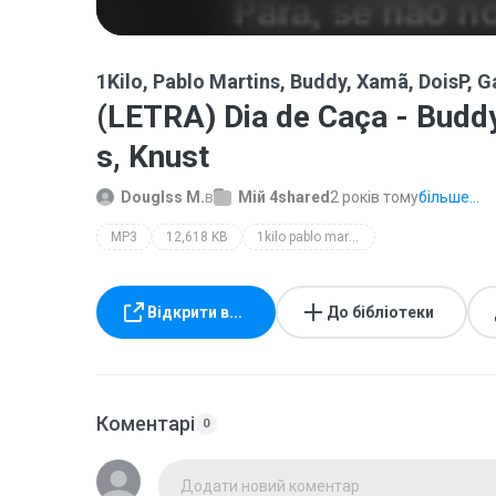
1Kilo, Pablo Martins, Buddy, Xamã, DoisP, G
(LETRA) Dia de Caça - Buddy
s, Knust
Douglss M.
в
Мій 4shared
2 років тому
більше...
MP3
12,618 KB
1kilo pablo martins buddy xamã doisp gabriel sten chris mc knust
Відкрити в...
До бібліотеки
Коментарі
0
Додати новий коментар