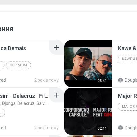
ення
inca Demais
30PRAUM
red
2 років тому
Dougl
03:41
Eu não sou tão bom assim - Delacruz | Filipe Ret | Djonga (LETRA)
Pineapple StormTV, Filipe Ret, Djonga, Delacruz, Salve Malak
 | FILIPE RET |...
ga, Delacruz, S...
red
2 років тому
Dougl
02:11