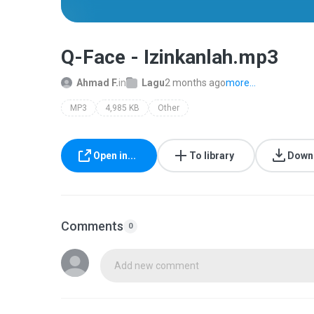
Q-Face - Izinkanlah.mp3
Ahmad F.
in
Lagu
2 months ago
more...
MP3
4,985 KB
Other
Open in...
To library
Down
Comments
0
Add new comment