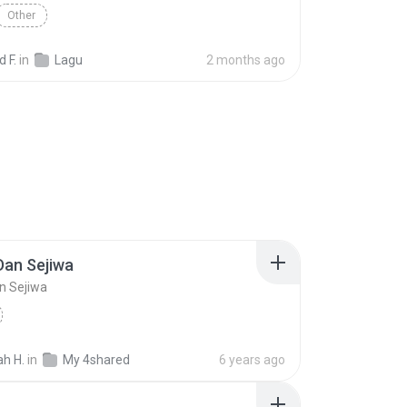
Other
 F.
in
Lagu
2 months ago
Dan Sejiwa
n Sejiwa
ah H.
in
My 4shared
6 years ago
a