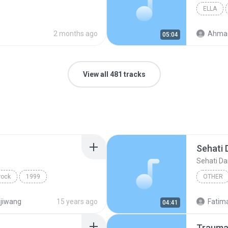
ELLA
2 months ago
Ahmad
05:04
View all 481 tracks
Sehati 
Sehati Da
rock
1999
OTHER
fura & Izad
Vocal
 jiwang
15 years ago
Fatim
04:41
Traum