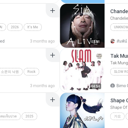
Chandel
Chandelie
AI
2026
It′s Me
UNKNO
Sia
red
3 months ago
สัมพัน์ 
03:51
Tak Mun
Tak Mungk
소문의 낙원
Rock
SLOW R
Slow Ro
3 months ago
Bimo 
04:54
Shape 
Shape Of
ยลมเจ็บปวด
2025
가요
็บปวด
Shape O