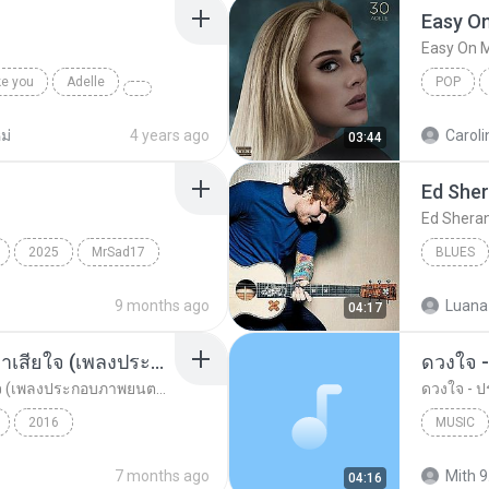
Easy O
Easy On 
ke you
Adelle
POP
ม่
4 years ago
Caroli
03:44
Ed She
Ed Shera
2025
MrSad17
BLUES
9 months ago
Luana
04:17
อยากรัก ต้องไม่กลัวคำว่าเสียใจ (เพลงประกอบภาพยนตร์ รัก 7 ปี ดี 7 หน)
ดวงใจ -
อยากรัก ต้องไม่กลัวคำว่าเสียใจ (เพลงประกอบภาพยนตร์ รัก 7 ปี ดี 7 หน)
ดวงใจ - ปร
2016
MUSIC
ตร์...
Rock
ดา เอ็นโดรฟิน
Music
7 months ago
Mith 9
04:16