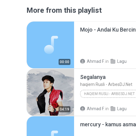
More from this playlist
Mojo - Andai Ku Berci
Ahmad F.
in
Lagu
00:00
Segalanya
haqiem Rusli - ArbesDJ.Net
HAQIEM RUSLI - ARBESDJ.NET
Segalanya
Ahmad F.
in
Lagu
04:19
mercury - kamus asm