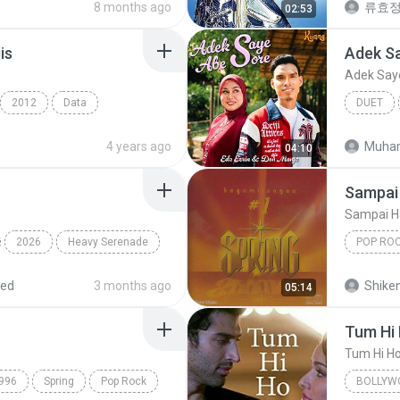
8 months ago
류효
02:53
is
Adek S
Adek Say
2012
Data
DUET
Pop Rock
4 years ago
Muha
04:10
Sampai 
Sampai H
2026
Heavy Serenade
POP RO
Spring
red
3 months ago
Shike
05:14
Tum Hi
Tum Hi H
996
Spring
Pop Rock
BOLLYW