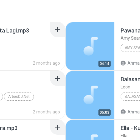
nta Lagi.mp3
Pawan
Amy Sea
AMY SE
2 months ago
Ahmad
04:14
Balasan
Leon
ArbesDJ.Net
BALASAN
2 months ago
Ahmad
05:03
ara.mp3
Ella - 
Ella