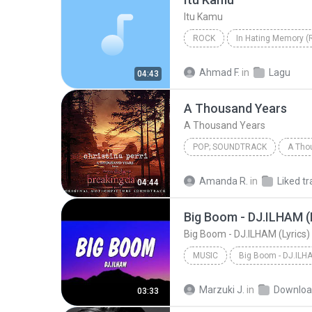
Itu Kamu
ROCK
Estranged
Rock
Ahmad F.
in
Lagu
04:43
A Thousand Years
A Thousand Years
POP; SOUNDTRACK
A Tho
Christina Perri
A Thousan
Amanda R.
in
Liked tr
04:44
MUSIC
Music
Marzuki J.
in
Downloa
03:33