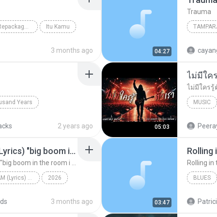
Trauma
In Hating Memory (Repackaged)
Itu Kamu
TAMPAR
3 months ago
04:27
usand Years
MUSIC
d Years
Pop; Soundtrack
UNHEARD
acks
2 years ago
Peeray
05:03
Big Boom - DJ.ILHAM (Lyrics) "big boom in the room i go kaboom"
Rolling 
Big Boom - DJ.ILHAM (Lyrics) "big boom in the room i go kaboom"
Rolling in
Big Boom - DJ.ILHAM (Lyrics) "big boom in the room i go kaboom"
2026
BLUES
Big Boom - DJ.ILHAM (Lyrics) "big boom in the room...
VibesOnly
Rolling i
ds
3 months ago
Patric
03:47