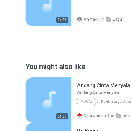
Ahmad F.
in
Lagu
04:36
You might also like
Andang Cinta Menyala
Andang Cinta Menyala
VOCAL
Koleksi Lagu Slow
Andang Cinta Menyala
Sa
Noorwaniza R.
in
rock
06:05
Itu Kamu