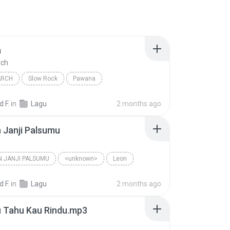
a
rch
ARCH
Slow Rock
Pawana
 F.
in
Lagu
2 months ago
 Janji Palsumu
 JANJI PALSUMU
<unknown>
Leon
 F.
in
Lagu
2 months ago
Ku Tahu Kau Rindu.mp3