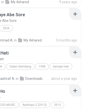
정
in
My 4shared
9 years ago
aye Abe Sore
e Abe Sore
2026
mmad A.
in
My 4shared
3 months ago
Hati
ati
CK
Galeri Gemilang
1998
Sampai Hati
Pop Rock
nashraf A.
in
Downloads
about a year ago
 Ho
o
OOD MUSIC
Aashiqui 2 (2013)
2013