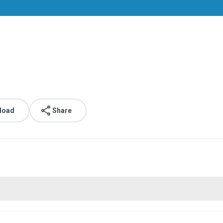
load
Share