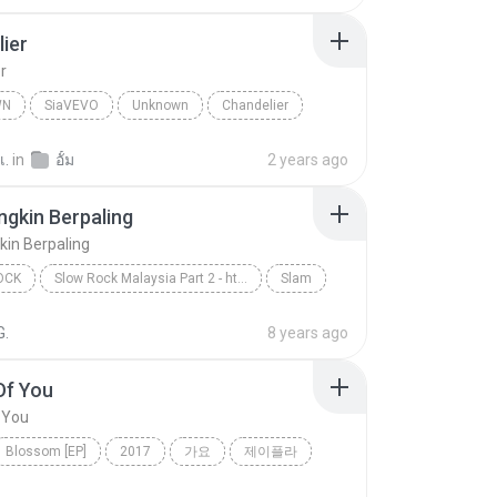
ier
r
WN
SiaVEVO
Unknown
Chandelier
เ.
in
อั้ม
2 years ago
gkin Berpaling
in Berpaling
OCK
Slow Rock Malaysia Part 2 - http://idws.in/310179
Slam
ck
Tak Mungkin Berpaling
G.
8 years ago
Of You
 You
Blossom [EP]
2017
가요
제이플라
f You