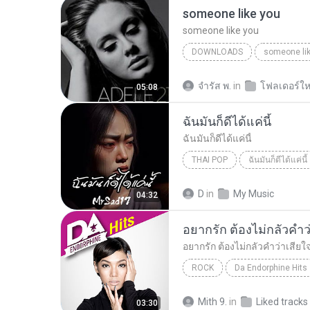
someone like you
someone like you
DOWNLOADS
someone li
จํารัส พ.
in
โฟลเดอร์ให
05:08
ฉันมันก็ดีได้แค่นี้
ฉันมันก็ดีได้แค่นี้
THAI POP
ฉันมันก็ดีได้แค่นี้
ฉันมันก็ดีได้แค่นี้
THAI POP
D
in
My Music
04:32
ROCK
Da Endorphine Hits
อยากรัก ต้องไม่กลัวคำว่าเสียใจ (เพลงประกอบภาพยน
Mith 9.
in
Liked tracks
03:30