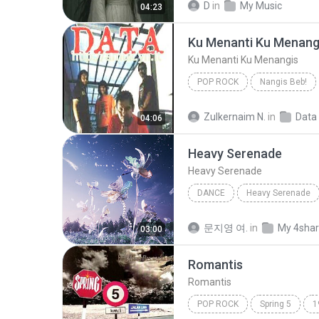
D
in
My Music
04:23
SINGER/SONGWRITER
Ku Menanti Ku Menang
Ku Menanti Ku Menangis
POP ROCK
Nangis Beb!
Ku Menanti Ku Menangis
Zulkernaim N.
in
Data
04:06
Heavy Serenade
Heavy Serenade
DANCE
Heavy Serenade
NMIXX
Dance
문지영 여.
in
My 4sha
03:00
Romantis
Romantis
POP ROCK
Spring 5
1