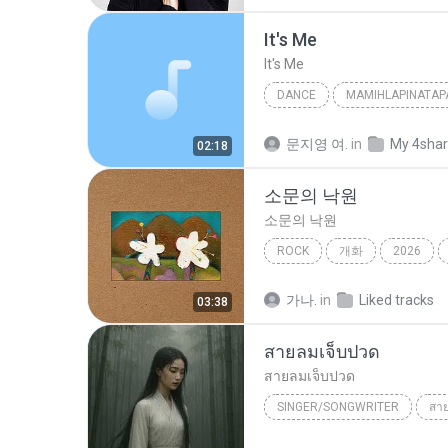
It′s Me
It′s Me
DANCE
MAMIHLAPINATAP
Dance
아일릿(ILLIT)
문지영 여.
in
My 4sha
02:18
소문의 낙원
소문의 낙원
ROCK
개화
2026
AKMU (악뮤)
가나.
in
Liked tracks
03:38
สายลมเจ็บปวด
สายลมเจ็บปวด
SINGER/SONGWRITER
สา
Hmong Sad Song
สายลมเจ