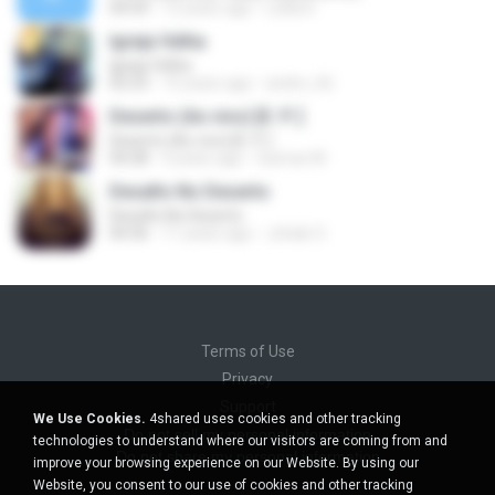
04:54
12 years ago
Leiila D.
Igreja Velha
Igreja Velha
02:23
15 years ago
andre_lrb
Deserto (Ao vivo) [E. P. ]
Deserto (Ao vivo) [E. P. ]
04:28
4 years ago
Guimar M.
Desafio No Deserto
Desafio No Deserto
04:36
11 years ago
Johab O.
Terms of Use
Privacy
Support
We Use Cookies.
4shared uses cookies and other tracking
Do not sell my personal information
technologies to understand where our visitors are coming from and
Do not share my personal information
improve your browsing experience on our Website. By using our
Website, you consent to our use of cookies and other tracking