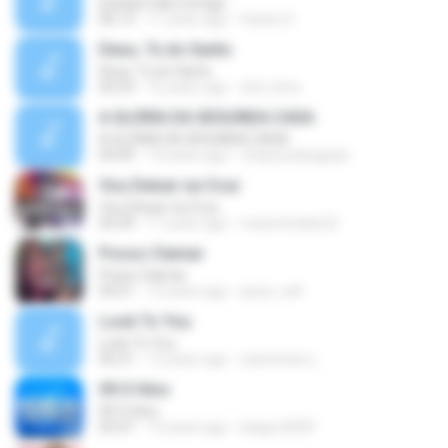
Eyshila-Fala Comigo
06:13
11 years ago
Geane S.
Deus, Tu és Santo
Deus, Tu és Santo
05:53
16 years ago
dml_lima
A GLÓRIA DA SEGUNDA CASA
A GLÓRIA DA SEGUNDA CASA
04:49
14 years ago
chaysuedeaguiar
Vou Deixar na Cruz
Vou Deixar na Cruz
04:39
11 years ago
mauriciodias22
Posso Clamar
Posso Clamar
04:21
13 years ago
jesse_will
Look To You
Look To You
05:21
12 years ago
edumineiro_
09 O Hino
09 O Hino
05:47
14 years ago
lukgon2009