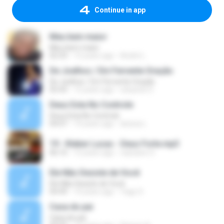
Continue in app
Meu bem maior
Meu bem maior
02:33
13 years ago
André L.
De Joelhos / Em Fervente Oração
De Joelhos / Em Fervente Oração
05:43
12 years ago
eduardo S.
Deus Esta No Controle
Deus Esta No Controle
04:07
14 years ago
larissa L.
19 - Kleber Lucas - Deus Forte.mp3
06:10
12 years ago
cassiano S.
Ele Não Desiste de Você
Ele Não Desiste de Você
04:49
14 years ago
Yago S.
Casa do pai
Casa do pai