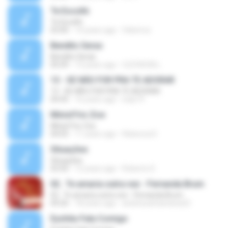
Te Escolhi
Te Escolhi
03:00
14 years ago
felixmvz
Bendito Seras
Bendito Seras
05:09
13 years ago
CLÉVISON L.
13 - SE NÃO FOR PRA TE ADORAR
13 - SE NÃO FOR PRA TE ADORAR
04:45
16 years ago
ludy19
Minist?rio Zoe
Minist?rio Zoe
04:05
11 years ago
Rebecca D.
Situações
Situações
03:50
12 years ago
Roberto D.
02.. Te amaria outra vez - Fernanda Brum
02.. Te amaria outra vez - Fernanda Brum
04:26
18 years ago
andressafsantana23
Eyshila-Fala Comigo