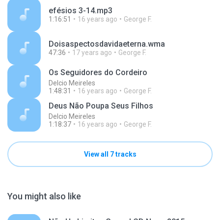
efésios 3-14.mp3
1:16:51
16 years ago
George F.
Doisaspectosdavidaeterna.wma
47:36
17 years ago
George F.
Os Seguidores do Cordeiro
Delcio Meireles
1:48:31
16 years ago
George F.
Deus Não Poupa Seus Filhos
Delcio Meireles
1:18:37
16 years ago
George F.
View all 7 tracks
You might also like