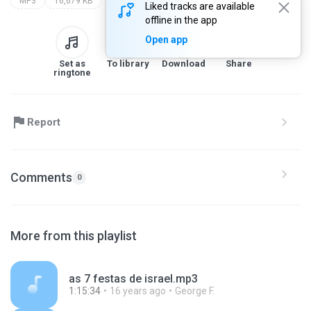
MP3
16,679 KB
Liked tracks are available
offline in the app
Open app
Set as
To library
Download
Share
ringtone
Report
Comments
0
More from this playlist
as 7 festas de israel.mp3
1:15:34
16 years ago
George F.