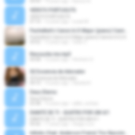
04:43
14 years ago
Ramon A.
VERS?O PORTUGU?S
VERS?O PORTUGU?S
07:10
12 years ago
Lucas M.
Pachelbel's Canon In D Major (piano) Cannon In D, Kanon In
Pachelbel's Canon In D Major (piano) Cannon In D, Kanon In
03:52
12 years ago
fatan Z.
Ressucita me.mp3
04:58
12 years ago
Hevinem S.
02 Essencia de Adorador
02 Essencia de Adorador
04:10
14 years ago
Daniela N.
Deus Eterno
Deus Eterno
03:38
15 years ago
adilio_sufasa
DIANTE DE TI - QUATRO POR UM 4/1
DIANTE DE TI - QUATRO POR UM 4/1
04:26
17 years ago
thiago.o.d.s
Infinito (feat. Anderson Freire) Trio Nascimento ( Michelle Nascimento, Wilian Nascimento e Gisele