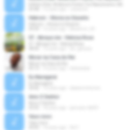
Infinito (feat. Anderson Freire) Trio Nascimento ( Michelle Nascimento, Wilian Nascimento e Gisele
03:48
12 years ago
Jessica A.
Hebrom - Vitoria no Deserto
Hebrom - Vitoria no Deserto
04:39
15 years ago
kikoterror_69
07.. Abraça-me - Heloisa Rosa
07.. Abraça-me - Heloisa Rosa
08:40
12 years ago
lari_gessica
Morar na Casa do Rei
Morar na Casa do Rei
05:19
14 years ago
elizacaxias
Eu Navegarei
Eu Navegarei
03:06
14 years ago
daianerocha.icm
Amo O Senhor
Amo O Senhor
03:55
18 years ago
geovane-tdb93
Vaso novo
Vaso novo
04:05
14 years ago
Ad V.