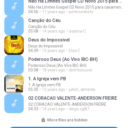
Não Ha Limites Gospel CD Novo 2015 para casamento casal musica romantica
Não Ha Limites Gospel CD Novo 2015 para casamento casal musica romantica
04:56
11 years ago
petersonbeto
Canção do Céu
Canção do Céu
05:08
14 years ago
isadora C.
Deus do Impossivel
Deus do Impossivel
04:39
15 years ago
Elza C.
Poderoso Deus (Ao Vivo IBC-BH)
Poderoso Deus (Ao Vivo IBC-BH)
03:08
18 years ago
distritolouvor
1. A Igreja vem PB
1. A Igreja vem PB
05:30
12 years ago
julieti_almeida
02 CORACAO VALENTE-ANDERSON FREIRE
02 CORACAO VALENTE-ANDERSON FREIRE
04:33
14 years ago
diego.cgl87
More files are hidden