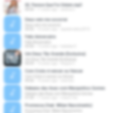
02. Parece Que Foi Ontem.mp3
04:50
11 years ago
andrea C.
Deus vem me socorrer
Deus vem me socorrer
05:02
10 years ago
aquilesvalery2010
Feliz Aniversário
Feliz Aniversário
03:50
13 years ago
baladas D.
Um Deus Tão Grande (Exclusiva)
Um Deus Tão Grande (Exclusiva)
04:59
14 years ago
Raquel C.
Com Cristo é vencer ou Vencer
Com Cristo é vencer ou Vencer
04:26
14 years ago
starnize
Debaixo das Asas com Marquinhos Gomes
Debaixo das Asas com Marquinhos Gomes
07:29
17 years ago
mauro.fdo
Promessa (feat. Wilian Nascimento)
Promessa (feat. Wilian Nascimento)