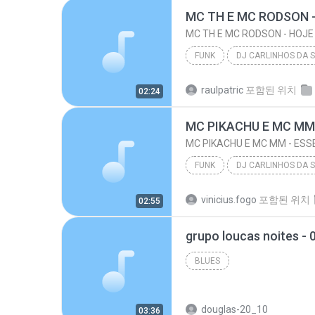
FUNK
DJ CARLINHOS DA S.R ( CONTATO PRA 
raulpatric
포함된 위치
02:24
MC TH E MC RODSON - HOJE NÃO É SEU DIA ( DJ CARLIN...
FUNK
DJ CARLINHOS DA S.R ( CONTATO PRA 
vinicius.fogo
포함된 위치
02:55
MC PIKACHU E MC MM - ESSE É MEU PROCEDE (
grupo loucas noites - 
BLUES
douglas-20_10
03:36