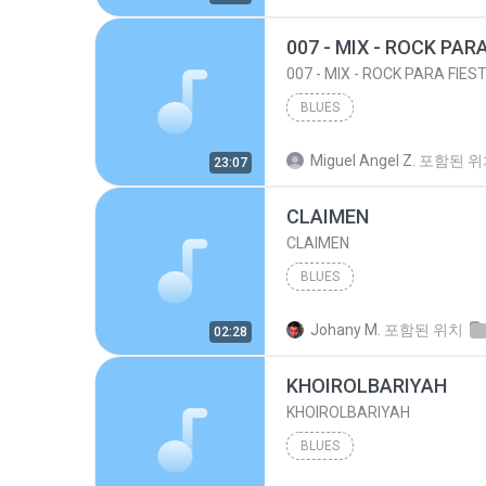
007 - MIX - ROCK PAR
007 - MIX - ROCK PARA FIES
BLUES
Miguel Angel Z.
포함된 위
23:07
CLAIMEN
CLAIMEN
BLUES
Johany M.
포함된 위치
02:28
KHOIROLBARIYAH
KHOIROLBARIYAH
BLUES