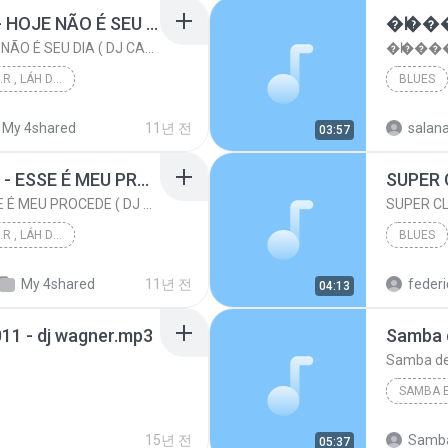
MC TH E MC RODSON - HOJE NÃO É SEU DIA ( DJ CARLINHOS DA S.R )
�һ��
MC TH E MC RODSON - HOJE NÃO É SEU DIA ( DJ CARLINHOS DA S.R )
�һ����
DJ CARLINHOS DA S.R , LÁH DA SÃO RAFAEL .
BLUES
PRODUÇÃO 011-9...
My 4shared
11년 전
salan
03:57
Funk
MC PIKACHU E MC MM - ESSE É MEU PROCEDE ( DJ CARLINHOS DA S.R )
SUPER
MC PIKACHU E MC MM - ESSE É MEU PROCEDE ( DJ CARLINHOS DA S.R )
SUPER C
DJ CARLINHOS DA S.R , LÁH DA SÃO RAFAEL .
BLUES
PRODUÇÃO 011-9...
My 4shared
11년 전
federic
04:13
 DJ CARLI...
Funk
011 - dj wagner.mp3
Samba de
SAMBA 
2015
15년 전
Samba
05:37