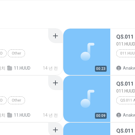
QS.011
011.HUU
UD
Other
011.HUU
위치
11.HUUD
14 년 전
Anakw
00:23
QS.011
011.HUU
UD
Other
QS.011 
위치
11.HUUD
14 년 전
Anakw
00:09
QS.011