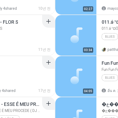
STUDIO K
y 4shared
10년 전
mayco
02:27
- FLOR S
011.á·¹
 S
011.á·¹¤Ó
BLUES
11년 전
patth
03:34
Fun Fun
Fun Fun F
BLUES
 4shared
17년 전
อั๋น ค.
04:05
MC PIKACHU E MC MM - ESSE É MEU PROCEDE ( DJ CARLINHOS DA S.R )
MC PIKACHU E MC MM - ESSE É MEU PROCEDE ( DJ CARLINHOS DA S.R )
�ع�