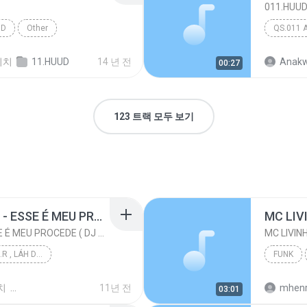
011.HUU
UD
Other
QS.011 
위치
11.HUUD
14 년 전
Anakw
00:27
123 트랙 모두 보기
MC PIKACHU E MC MM - ESSE É MEU PROCEDE ( DJ CARLINHOS DA S.R )
MC PIKACHU E MC MM - ESSE É MEU PROCEDE ( DJ CARLINHOS DA S.R )
DJ CARLINHOS DA S.R , LÁH DA SÃO RAFAEL .
FUNK
PRODUÇÃO 011-9...
치
11년 전
mhenr
03:01
 DJ CARLI...
Funk