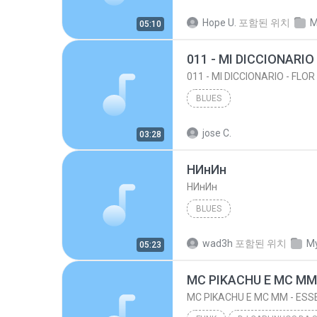
Hope U.
포함된 위치
M
05:10
011 - MI DICCIONARIO 
011 - MI DICCIONARIO - FLOR
BLUES
jose C.
03:28
НИнИн
НИнИн
BLUES
wad3h
포함된 위치
My
05:23