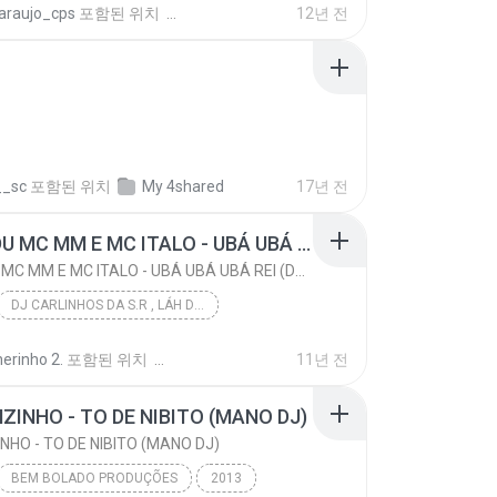
saraujo_cps
포함된 위치
12년 전
MC's BELGA E K12 - CUPIDO (MANO DJ) LANÇAMENTO 201...
Funk
__sc
포함된 위치
My 4shared
17년 전
MC DUDU MC MM E MC ITALO - UBÁ UBÁ UBÁ REI (DJ CARLINHOS DA S.R - 2015 )
MC DUDU MC MM E MC ITALO - UBÁ UBÁ UBÁ REI (DJ CARLINHOS DA S.R - 2015 )
DJ CARLINHOS DA S.R , LÁH DA SÃO RAFAEL .
DJ CARLINHOS DA S.R ( CONTATO PRA PRODUÇÃO 011-9...
erinho 2.
포함된 위치
11년 전
MC DUDU MC MM E MC ITALO - UBÁ UBÁ UBÁ REI (DJ CA...
Funk
ZINHO - TO DE NIBITO (MANO DJ)
NHO - TO DE NIBITO (MANO DJ)
BEM BOLADO PRODUÇÕES
2013