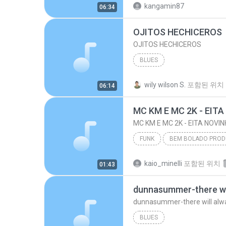
kangamin87
06:34
OJITOS HECHICEROS
OJITOS HECHICEROS
BLUES
wily wilson S.
포함된 위치
06:14
MC KM E MC 2K - EITA NOVIN
FUNK
BEM BOLADO PRO
MC KM E MC 2K - EITA NOVINHA (DJ NINO)
kaio_minelli
포함된 위치
01:43
STUDIO KL (011) 2367 4603
dunnasummer-there wi
dunnasummer-there will alw
BLUES