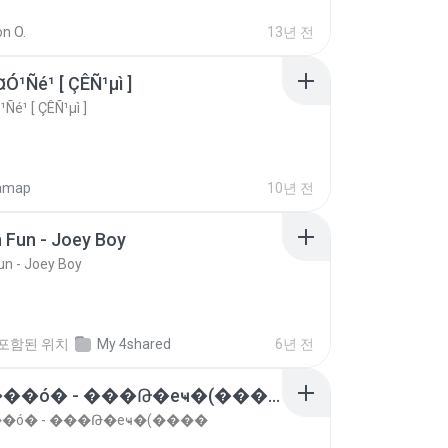
L (011) 2367 4603
n O.
13년 전
MC LANZINHO - TO DE NIBITO (MANO DJ)
Funk
¤Ó¹Ñé¹ [ ÇÊÑ¹µì ]
¹Ñé¹ [ ÇÊÑ¹µì ]
amap
10년 전
 Fun - Joey Boy
un - Joey Boy
포함된 위치
My 4shared
6년 전
�ع����ó� - ���Թ�еҹ�(����
���ó� - ���Թ�еҹ�(����