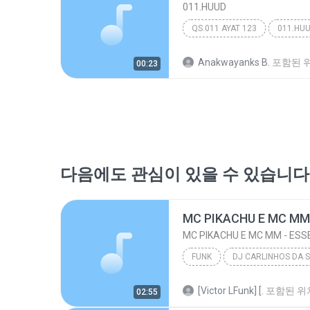
011.HUUD
QS.011 AYAT 123
011.HU
Anakwayanks B.
포함된 
00:23
다음에도 관심이 있을 수 있습니다
FUNK
DJ CARLINHOS DA S.R ( CONTATO PRA 
[Victor LFunk] [.
포함된 위
02:55
MC PIKACHU E MC MM - ESSE É MEU PROCEDE (