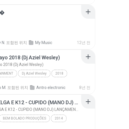
Samba de Momento/SAMBA DE MOMENTO 011
Samba e Pagode
��
 N.
포함된 위치
My Music
12년 전
ayo 2018 (Dj Aziel Wesley)
o 2018 (Dj Aziel Wesley)
AINMENT
Dj Aziel Wesley
2018
nment
Música De Antro #011
o M.
포함된 위치
Antro electronic
8년 전
Abril/Mayo 2018 (Dj Aziel Wesley)
MC's BELGA E K12 - CUPIDO (MANO DJ) LANÇAMENTO 2014
MC's BELGA E K12 - CUPIDO (MANO DJ) LANÇAMENTO 2014
BEM BOLADO PRODUÇÕES
2014
L (011) 2367 4603