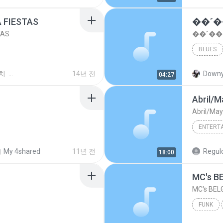
A FIESTAS
��˹
TAS
��˹��
BLUES
치
14년 전
Downy
04:27
Abril/M
Abril/May
ENTERT
Entertai
My 4shared
11년 전
Regul
18:00
FUNK
STUDIO K