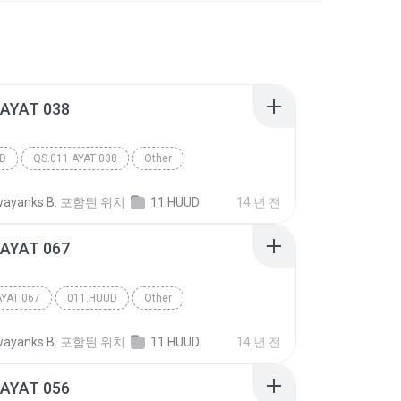
 AYAT 038
D
D
QS.011 AYAT 038
Other
ayanks B.
포함된 위치
11.HUUD
14 년 전
 AYAT 067
D
AYAT 067
011.HUUD
Other
ayanks B.
포함된 위치
11.HUUD
14 년 전
 AYAT 056