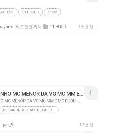
D
AYAT 056
011.HUUD
Other
ayanks B.
포함된 위치
11.HUUD
14 년 전
MC LIVINHO MC MENOR DA VG MC MM E MC DUDU - TREINAMENTO DAS PEPECA ( DJ CARLINHOS DA S.R )
MC LIVINHO MC MENOR DA VG MC MM E MC DUDU - TREINAMENTO DAS PEPECA ( DJ CARLINHOS DA S.R )
DJ CARLINHOS DA S.R , LÁH DA SÃO RAFAEL .
DJ CARLINHOS DA S.R ( CONTATO PRA PRODUÇÃO 011-9...
Funk
ique_9
12년 전
MC LIVINHO MC MENOR DA VG MC MM E MC DUDU - TREINA...