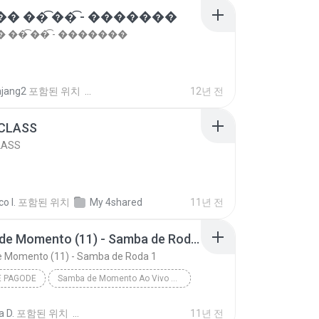
�� ��͡ ��͡ - �������
 ��͡ ��͡ - �������
ajang2
포함된 위치
12년 전
 CLASS
LASS
o I.
포함된 위치
My 4shared
11년 전
Samba de Momento (11) - Samba de Roda 1
 Momento (11) - Samba de Roda 1
E PAGODE
Samba de Momento Ao Vivo 2015
Samba de Momento (11) - Samba de Roda 1
 D.
포함된 위치
11년 전