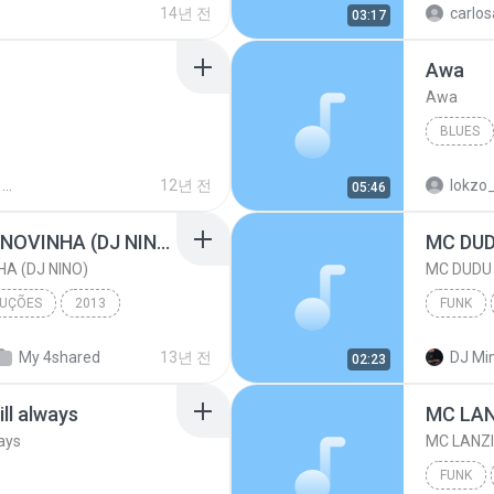
14년 전
carlo
03:17
Awa
Awa
BLUES
12년 전
lokzo
05:46
MC KM E MC 2K - EITA NOVINHA (DJ NINO)
HA (DJ NINO)
DUÇÕES
2013
FUNK
My 4shared
13년 전
DJ Min
02:23
Funk
ll always
MC LAN
ays
MC LANZI
FUNK