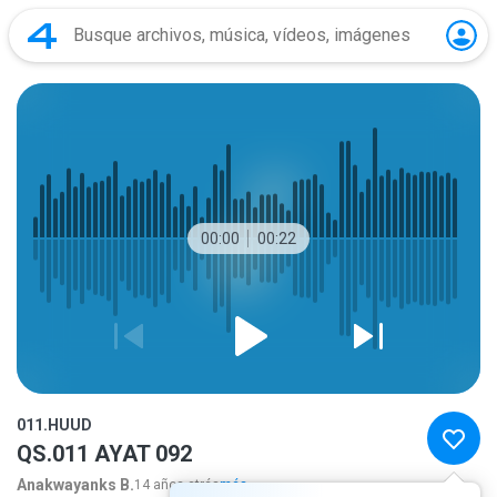
00:00
00:22
011.HUUD
QS.011 AYAT 092
Anakwayanks B.
14 años atrás
más...