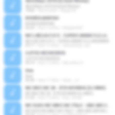
Abril/Mayo 2018 (Dj Aziel Wesley)
Abril/Mayo 2018 (Dj Aziel Wesley)
18:00
hace 8 años
Regulo M.
KHOIROLBARIYAH
KHOIROLBARIYAH
06:34
hace 14 años
kangamin87
MC's BELGA E K12 - CUPIDO (MANO DJ) LANÇAMENTO 2014
MC's BELGA E K12 - CUPIDO (MANO DJ) LANÇAMENTO 2014
03:17
hace 12 años
carlosaraujo_cps
OJITOS HECHICEROS
OJITOS HECHICEROS
06:14
hace 12 años
wily wilson S.
Awa
Awa
05:46
hace 17 años
lokzo__sc
MC KM E MC 2K - EITA NOVINHA (DJ NINO)
MC KM E MC 2K - EITA NOVINHA (DJ NINO)
01:43
hace 13 años
kaio_minelli
MC DUDU MC MM E MC ITALO - UBÁ UBÁ UBÁ REI (DJ CARLINHOS DA S.R - 2015 )
MC DUDU MC MM E MC ITALO - UBÁ UBÁ UBÁ REI (DJ CARLINHOS DA S.R - 2015 )