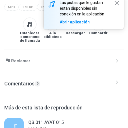
Las pistas que le gustan
MP3
178 KB
Other
makkiyah
011.huud
están disponibles sin
conexión en la aplicación
Abrir aplicación
Establecer
A la
Descargar
Compartir
como tono
biblioteca
de llamada
Reclamar
Comentarios
0
Más de esta lista de reproducción
QS.011 AYAT 015