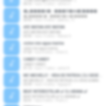
TU ME ENSE�ASTES A QUERER - (
04:16
hace 12 años
clinton C.
�ع����ó� - ���Թ�еҹ�(����
�ع����ó� - ���Թ�еҹ�(����
02:53
hace 13 años
jakkritz_13
AYE WATAN AYE WATAN
AYE WATAN AYE WATAN
03:35
hace 15 años
Manan S.
ciclon mix agua marina
ciclon mix agua marina
07:20
hace 8 años
Chelo Q.
CANDY CANDY
CANDY CANDY
01:12
hace 17 años
azhar N.
MC MICHELLY - VIDA DE PATROA ( DJ GEGE & MANO DJ) LANÇAMENTO 2012 (OFICIAL)
MC MICHELLY - VIDA DE PATROA ( DJ GEGE & MANO DJ) LANÇAMENTO 2012 (OFICIAL)
03:39
hace 14 años
Djgege R.
BEAT INTERESTELAR 🌠 DJ ARANA 🌠
BEAT INTERESTELAR 🌠 DJ ARANA 🌠
02:41
hace 4 años
Pedro Z.