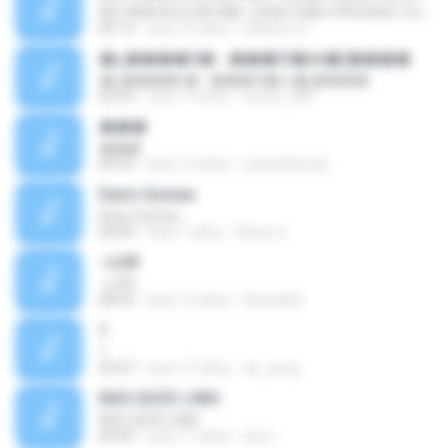
MC PIKACHU E MC MM - ESSE É MEU PROCEDE ( DJ CARLINHOS DA S.R )
02:13
hace 10 años
Dhienno S.
�ع����ó� - ���Թ�еҹ�(����
�ع����ó� - ���Թ�еҹ�(����
02:53
hace 13 años
austin_889
���
���
04:33
hace 14 años
yazan3emad
Dario Gomez
Dario Gomez
04:09
hace 7 años
Alexis G.
~LOR
~LOR
08:43
hace 13 años
Roopak K.
1
1
03:47
hace 15 años
ak_aong
NGO QUOC LINH
NGO QUOC LINH
04:50
hace 17 años
duy L.