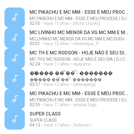
MC PIKACHU E MC MM - ESSE É MEU PROCEDE ( DJ CARLINHOS DA S.R )
MC PIKACHU E MC MM - ESSE É MEU PROCEDE ( DJ CARLINHOS DA S.R )
02:55
hace 11 años
[Victor LFunk] [.
MC LIVINHO MC MENOR DA VG MC MM E MC DUDU - TREINAMENTO DAS PEPECA ( DJ CARLINHOS DA S.R )
MC LIVINHO MC MENOR DA VG MC MM E MC DUDU - TREINAMENTO DAS PEPECA ( DJ CARLINHOS DA S.R )
03:01
hace 12 años
mhenrique_9
MC TH E MC RODSON - HOJE NÃO É SEU DIA ( DJ CARLINHOS DA S.R )
MC TH E MC RODSON - HOJE NÃO É SEU DIA ( DJ CARLINHOS DA S.R )
02:24
hace 11 años
raulpatric
�һ���� ��͡ ��͡ - �������
�һ���� ��͡ ��͡ - �������
03:57
hace 12 años
salanajang2
MC PIKACHU E MC MM - ESSE É MEU PROCEDE ( DJ CARLINHOS DA S.R )
MC PIKACHU E MC MM - ESSE É MEU PROCEDE ( DJ CARLINHOS DA S.R )
02:55
hace 11 años
vinicius.fogo
SUPER CLASS
SUPER CLASS
04:13
hace 11 años
federico I.