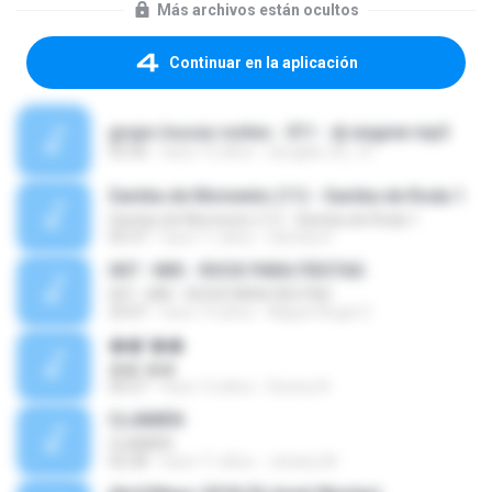
Más archivos están ocultos
Continuar en la aplicación
grupo loucas noites - 011 - dj wagner.mp3
03:36
hace 15 años
douglas-20_10
Samba de Momento (11) - Samba de Roda 1
Samba de Momento (11) - Samba de Roda 1
05:37
hace 11 años
Samba D.
007 - MIX - ROCK PARA FIESTAS
007 - MIX - ROCK PARA FIESTAS
23:07
hace 14 años
Miguel Angel Z.
��˹��
��˹��
04:27
hace 12 años
Downy N.
CLAIMEN
CLAIMEN
02:28
hace 11 años
Johany M.