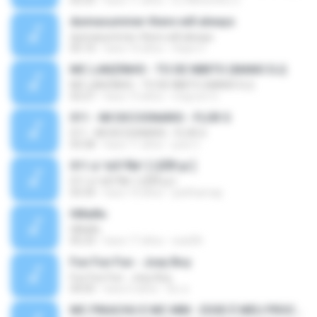
02:23
hace 11 años
DJ Minerinho 2.
dunnasummer-there will always
dunnasummer-there will always
05:10
hace 10 años
Hope U.
MC LANZINHO - TO DE NIBITO (MANO DJ)
MC LANZINHO - TO DE NIBITO (MANO DJ)
02:27
hace 13 años
maycon O.
011 - MI DICCIONARIO - FLOR S
011 - MI DICCIONARIO - FLOR S
03:28
hace 11 años
jose C.
011.á·¹¤Ó¹Ñé¹ [ ÇÊÑ¹µì ]
011.á·¹¤Ó¹Ñé¹ [ ÇÊÑ¹µì ]
03:34
hace 10 años
patthamap
НИнИн
НИнИн
05:23
hace 17 años
wad3h
Fun Fun Fun - Joey Boy
Fun Fun Fun - Joey Boy
04:05
hace 6 años
อั๋น ค.
MC PIKACHU E MC MM - ESSE É MEU PROCEDE ( DJ CARLINHOS DA S.R )