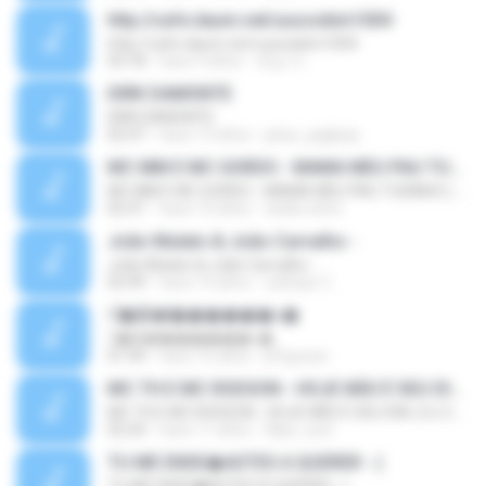
http://cafe.daum.net/uusoskim1004
http://cafe.daum.net/uusoskim1004
03:18
hace 9 años
재남 이.
DIRK DAMONTE
DIRK DAMONTE
02:47
hace 13 años
julius_jaglipay
MC MM E MC GORDO - MAMA MEU PAU TUDINHO ( DJ CARLINHOS DA S.R )
MC MM E MC GORDO - MAMA MEU PAU TUDINHO ( DJ CARLINHOS DA S.R )
02:31
hace 10 años
wilder.whm
João Mulato & João Carvalho -
João Mulato & João Carvalho -
02:49
hace 14 años
catitopr C.
㹡ͧ�Ѿ�ͧͧ������«�
㹡ͧ�Ѿ�ͧͧ������«�
01:49
hace 15 años
jiffyjunior
MC TH E MC RODSON - HOJE NÃO É SEU DIA ( DJ CARLINHOS DA S.R )
MC TH E MC RODSON - HOJE NÃO É SEU DIA ( DJ CARLINHOS DA S.R )
02:24
hace 11 años
filipe_iurd
TU ME ENSE�ASTES A QUERER - (