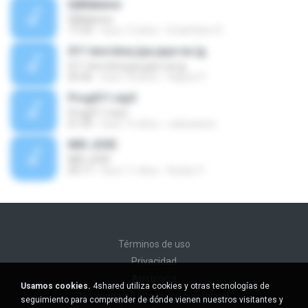
DjMakensi
DjMakensi
17:29
hace 12 años
EnderRam R.
011 tere bina jiya jaye na (g
011 tere bina jiya jaye na (g
05:46
hace 18 años
Rajesh P.
Prog011.mp3
Prog011.mp3
01:39
hace 15 años
radioadven
MIX JOSE
MIX JOSE
09:17
hace 11 años
Roider P.
Términos de uso
Privacidad
Asistencia
Usamos cookies.
4shared utiliza cookies y otras tecnologías de
No venda mi información personal
seguimiento para comprender de dónde vienen nuestros visitantes y