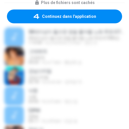
Plus de fichiers sont cachés
Continuez dans l'application
50대이상이 들으면 정말 좋아할 노래 추천곡7080년대 가장 감동적인 노래 7080 추억의 노래 중년들이 사랑하는 노래 정태춘의 김광석 양하영 심수봉
50대이상이 들으면 정말 좋아할 노래 추천곡7080년대 가장 감동적인 노래 7080 추억의 노래 중년들이 사랑하는 노래 정태춘의 김광석 양하영 심수봉
1:13:34
il y a environ 2 mois
경만 조.
그대에게
그대에게
04:24
il y a 7 ans
황성호 남.
강남스타일
강남스타일
02:18
il y a un an
김덕송 여.
낙원
낙원
03:42
il y a 5 ans
영산 김.
Çâ¼ö
Çâ¼ö
04:11
il y a 8 ans
민갑 송.