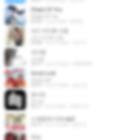
04:27
il y a 8 ans
성자 김.
Shape Of You
Shape Of You
02:53
il y a 9 ans
류효정
내가 저지른 사랑
내가 저지른 사랑
03:58
il y a 10 ans
자우 이.
내사람
내사람
04:37
il y a 13 ans
s9043084
Good Luck
Good Luck
03:07
il y a 10 ans
승민 강.
폰서트
폰서트
03:17
il y a 9 ans
유튜브 푸.
너 때문에 미쳐.mp3
03:37
il y a 10 ans
동준 안.
애상