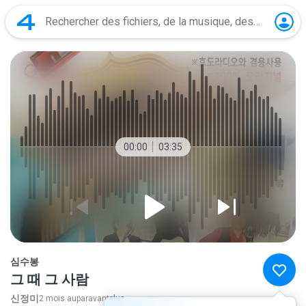
00:00
03:35
심수봉
그 때 그 사람
신정미
2 mois auparavant
plus...