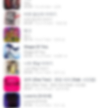
애상
03:29
il y a 6 ans
김혁
비와 당신의 이야기
비와 당신의 이야기
05:29
il y a 10 ans
채완 맹.
빙고
빙고
03:14
il y a 7 ans
연옥 정.
Shape Of You
Shape Of You
02:52
il y a 9 ans
หงษ์ศา ศ.
나의 옛날 이야기
나의 옛날 이야기
03:33
il y a 7 ans
은미 김.
원투 (One Two) - 못된 여자 (feat. 서인영)
원투 (One Two) - 못된 여자 (feat. 서인영)
03:41
il y a 14 ans
qmfmdk
Love Is (3+3=0)
Love Is (3+3=0)
03:56
il y a 9 ans
진수 송.