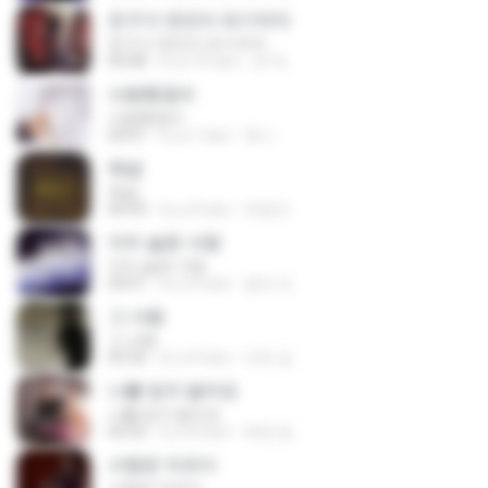
친구가 연인이 되기까지
친구가 연인이 되기까지
04:48
il y a 10 ans
썬 박.
사랑했잖아
사랑했잖아
04:01
il y a 7 ans
채니
체념
체념
04:59
il y a 9 ans
박영자
이미 슬픈 사랑
이미 슬픈 사랑
04:01
il y a 9 ans
광민 오.
그 사람
그 사람
03:56
il y a 9 ans
규찬 김.
나를 잊지 말아요
나를 잊지 말아요
03:52
il y a 8 ans
희정 임.
사랑은 아프다