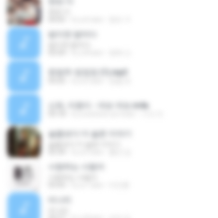
한번 더
한번 더
04:05
il y a 6 ans
영모 구.
밤이면 밤마다
밤이면 밤마다
03:54
il y a 8 ans
영희 신.
한영주-정정정 (1).mp3
03:25
il y a 5 ans
정열 유.
신유, 지원이 - 여보 여보.m4a
03:18
il y a environ un mois
기식 이.
슬픔보다 더 슬픈 이야기
슬픔보다 더 슬픈 이야기
05:34
il y a 9 ans
홍민 김.
사랑하는 사람아
사랑하는 사람아
03:43
il y a 7 ans
이인종
비나리
비나리