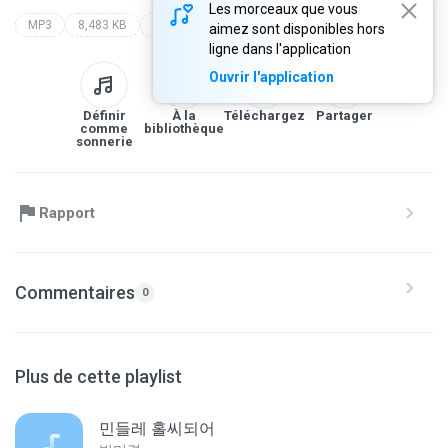
Les morceaux que vous
MP3
8,483 KB
가요
7080 통기타베스트 [cover album]
심수봉
aimez sont disponibles hors
ligne dans l'application
Ouvrir l'application
Définir
À la
Téléchargez
Partager
comme
bibliothèque
sonnerie
Rapport
Commentaires
0
Plus de cette playlist
민들레 홀씨되어