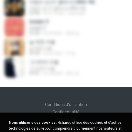
마법의 성 (더 클래식) (With YB)
마법의 성 (더 클래식) (With YB)
03:58
il y a 13 ans
sienceall
SHAKE IT
SHAKE IT
03:28
il y a 8 ans
현희 남.
날 위한 이별
날 위한 이별
04:38
il y a 9 ans
지 양.
그녀와의 이별
그녀와의 이별
04:03
il y a 8 ans
문조 김.
Conditions d'utilisation
Confidentialité
Assistance
Nous utilisons des cookies.
4shared utilise des cookies et d'autres
Ne vendez pas mes informations personnelles
technologies de suivi pour comprendre d'où viennent nos visiteurs et