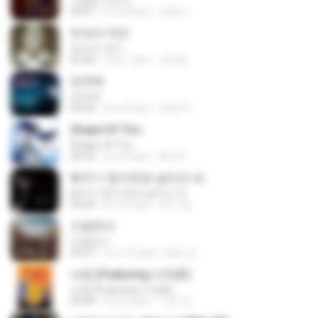
사랑은 아프다
04:07
il y a 8 ans
박영자
빗속의 여인
빗속의 여인
02:56
il y a 7 ans
조은즌
만약에
만약에
04:25
il y a 5 ans
은영 주.
Shape Of You
Shape Of You
02:52
il y a 9 ans
Ann P.
뻐꾸기 둥지위로 날아간 새
뻐꾸기 둥지위로 날아간 새
03:20
il y a 9 ans
진수 송.
드림하이
드림하이
03:47
il y a 13 ans
태은 김.
낙원 (Featuring 이재훈)
낙원 (Featuring 이재훈)
03:40
il y a 5 ans
기은 곽.