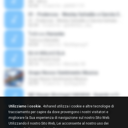
Äð - ¾Ö»ó
03:30
13 anni fa
pbk961119
01 - Poderosa - Wesley Safadão e Garota Safada - Promocional Dezembro
01 - Poderosa - Wesley Safadão e Garota Safada - Promocional Dezembro
02:34
10 anni fa
gisellefisio_cbq
ใจนักเลง Karaoke
ใจนักเลง Karaoke
03:04
12 anni fa
Wutthipong P.
EU A VIOLA E ELA
EU A VIOLA E ELA
03:14
14 anni fa
Meninão V8
Grupo Nosso Sentimento Musica
Grupo Nosso Sentimento Musica
03:59
15 anni fa
Dj Dhiguinho
MC Kauan (Koringa) HAHAHA , Quando a Cidade Pega Fogo Música nova 2014 (DJ PERERA) ZIKA.mp3
02:21
13 anni fa
Dan S.
Utilizziamo i cookie.
4shared utilizza i cookie e altre tecnologie di
Quer Mesmo Jogar - Marília Mendonca
tracciamento per capire da dove provengono i nostri visitatori e
Quer Mesmo Jogar - Marília Mendonca
migliorare la Sua esperienza di navigazione sul nostro Sito Web.
03:28
10 anni fa
Dyego R.
Utilizzando il nostro Sito Web, Lei acconsente al nostro uso dei