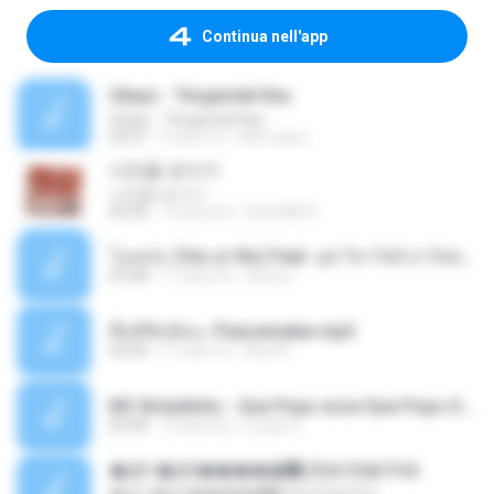
Continua nell'app
Ukays - Tergamak Kau
Ukays - Tergamak Kau
04:31
5 anni fa
Hati Lara L.
사진을 보다가
사진을 보다가
04:36
14 anni fa
heart8691
โอเคป่ะ (Yes or No) Feat. นุช วิลาวัลย์ อาร์สยาม - Flame.mp3
03:48
11 anni fa
tsuora
พื้นที่ซับซ้อน -Peacemaker.mp3
04:44
11 anni fa
Ana N.
MC Boladinho - Que Popo esse Que Popo Gigante (DjWn) (áudio Oficial).mp3
02:40
12 anni fa
Lucas S.
�Ԫ �Ԫ�����԰ (Ost.Club Frid