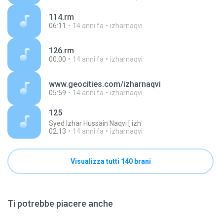
114.rm
06:11
14 anni fa
izharnaqvi
126.rm
00:00
14 anni fa
izharnaqvi
www.geocities.com/izharnaqvi
05:59
14 anni fa
izharnaqvi
125
Syed Izhar Hussain Naqvi [ izh
02:13
14 anni fa
izharnaqvi
Visualizza tutti 140 brani
Ti potrebbe piacere anche