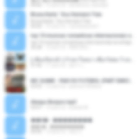
�Ԫ �Ԫ�����԰ (Ost.Club Frid
04:42
12 anni fa
doraemon_bestdan
Bruna Karla ' Sou Humano' Faix
Bruna Karla ' Sou Humano' Faix
05:00
16 anni fa
carlosbizarelo1
top 10 musicas romanticas internacionais as antigas que faz seu coraçao bater mais forte remix
top 10 musicas romanticas internacionais as antigas que faz seu coraçao bater mais forte remix
36:28
12 anni fa
ANA ISIS L.
( เสียงเรียกเข้า ) ร้ายๆ-ใจหมา-เชือกวิเศษ-ว้าเหว่.mp3
01:46
11 anni fa
อัยการ เ.
MC GUIME - PAIS DO FUTEBOL (PART EMICIDA) 2014.mp3
03:03
13 anni fa
patrese100ideia
Always Bonjovi.mp3
03:07
13 anni fa
brando M.
��â� - ��������
��â� - ��������
04:50
12 anni fa
패턴 C.