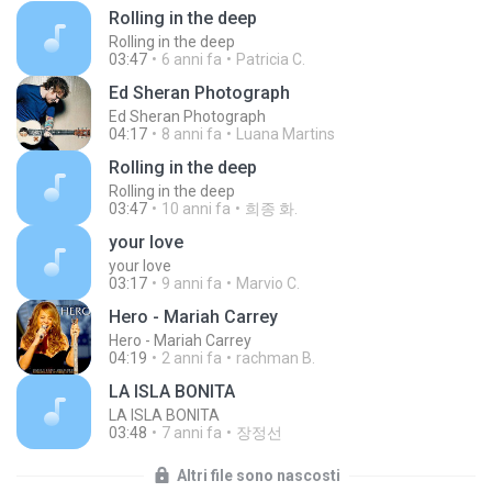
Rolling in the deep
Rolling in the deep
03:47
6 anni fa
Patricia C.
Ed Sheran Photograph
Ed Sheran Photograph
04:17
8 anni fa
Luana Martins
Rolling in the deep
Rolling in the deep
03:47
10 anni fa
희종 화.
your love
your love
03:17
9 anni fa
Marvio C.
Hero - Mariah Carrey
Hero - Mariah Carrey
04:19
2 anni fa
rachman B.
LA ISLA BONITA
LA ISLA BONITA
03:48
7 anni fa
장정선
Altri file sono nascosti