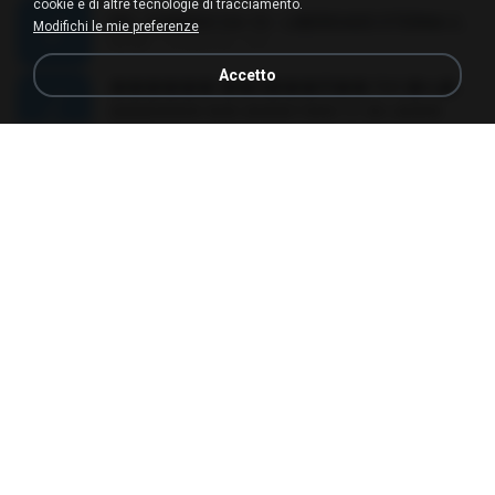
cookie e di altre tecnologie di tracciamento.
MC JUNINHO DA 10 - LIBERDADE ETERNA 2015 [DJS YAGO GOMES, GEH DA LGD, MK & MIBI].mp3
Modifichi le mie preferenze
02:20
12 anni fa
4 S.
Accetto
������ ��ѳ���Ѫ�� Ost.�ҧ���
������ ��ѳ���Ѫ�� Ost.�ҧ���
05:27
11 anni fa
Ball P.
YOU 'RE BEAUTIFUL
YOU 'RE BEAUTIFUL
03:40
9 anni fa
Dania V.
¾ÃéÒÇ
¾ÃéÒÇ
05:19
12 anni fa
Mark S.
โกหกหน้าตาย - มหาหิงค์.mp3
03:41
12 anni fa
aofloveone
ขอเวลาลืม ตัด
ขอเวลาลืม ตัด
01:05
9 anni fa
Pituk W.
MC Kevin - Meu Piru ta Sniper (PereraDJ) Lançamento 2014.mp3
03:11
12 anni fa
Carlinhos C.