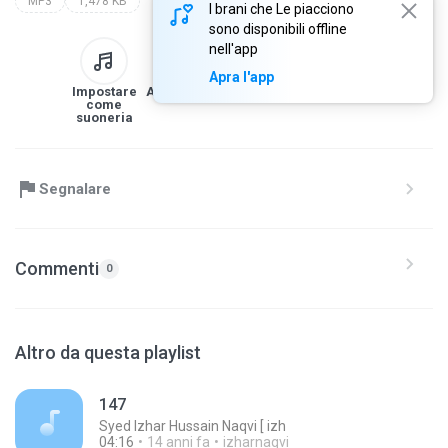
MP3
1,478 KB
I brani che Le piacciono
sono disponibili offline
nell'app
Apra l'app
Impostare
Alla libreria
Scarica
Condividi
come
suoneria
Segnalare
Commenti
0
Altro da questa playlist
147
Syed Izhar Hussain Naqvi [ izh
04:16
14 anni fa
izharnaqvi