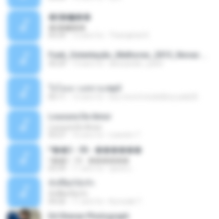
�ʧ�ѹ���
�ʧ�ѹ���
05:29
12 anni fa
Thanaphat K.
Funk_Ostentação_Melhores_2013_Novas MC GUIME, MC LON, MC RODOLFINHO, MC NEGUINHO DO KAXETA, MC Leo Da Baixada, MC Boy Do CHarmes.mp3
35:29
13 anni fa
alexsander_patel
ใจโลเล-วงสหาย.mp3
05:11
12 anni fa
boy record studio[boy pala] B.
Loucura De Amor
Loucura De Amor
03:27
16 anni fa
Leandro T.
ᴹ��2 - 06 - ������
ᴹ��2 - 06 - ������
03:39
11 anni fa
ชูพงษ์ แ.
ทั้งที่ผิดก็ยังรัก
ทั้งที่ผิดก็ยังรัก
04:26
11 anni fa
Kurozaki T.
Ed Sheran Photograph