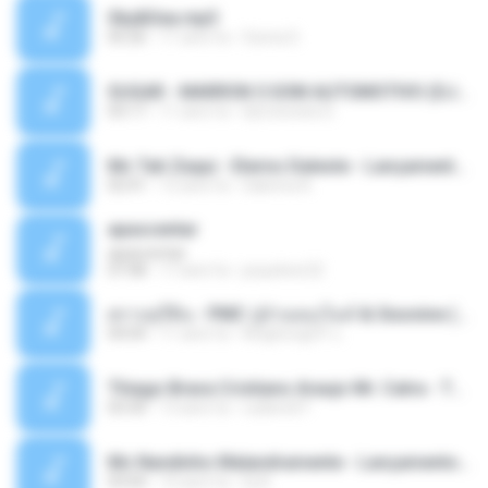
Sky&Sea.mp3
05:26
11 anni fa
Ouma S.
SUGAR - MARRON 5 SOM AUTOMOTIVO (DJ COTONETE BHZ).mp3
03:17
11 anni fa
DjCotonete D.
Mc Tati Zaqui - Eterno Daleste - Lançamento 2014.mp3
02:41
12 anni fa
Sabrina A.
apascentar
apascentar
07:08
17 anni fa
josysilver22
ตราบธุรีดิน - PMC ปู่จ๋านลองไมค์ & Sixonine ( Cover Version ).mp3
04:04
11 anni fa
KingSongCP แ.
Thiago Brava Cristiano Araujo Mr. Catra - Ta Soltinha.mp3
03:30
13 anni fa
rudiere07
Mc Nandinho Malandramente - Lançamento 2016.mp3
03:04
10 anni fa
Dj A.