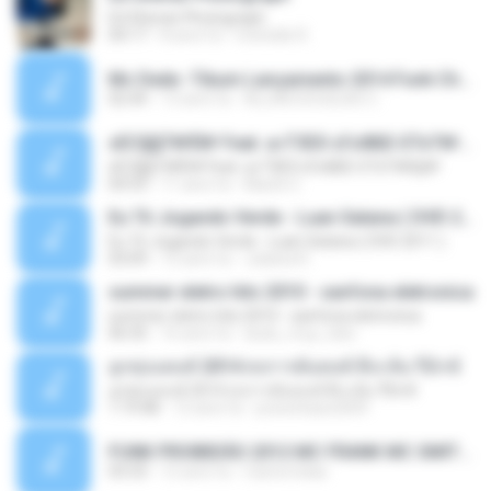
Ed Sheran Photograph
04:17
8 anni fa
michelle R.
Mc Dede -Tibum Lançamento 2014 Funk Chique Produçoes .mp3
02:44
13 anni fa
ALLAN DOUGLAS C.
ѕЕС§§Т№Ё№ Feat. а»ТЗЕХ ѕГѕФБЕ-ЕТєТ№Щ№
ѕЕС§§Т№Ё№ Feat. а»ТЗЕХ ѕГѕФБЕ-ЕТєТ№Щ№
04:53
11 anni fa
MaxGi C.
Eu Tô Jogando Verde - Luan Satana ( DVD 2011 )
Eu Tô Jogando Verde - Luan Satana ( DVD 2011 )
03:09
12 anni fa
Juliana R.
summer eletro hits 2010 - sanfona eletronica
summer eletro hits 2010 - sanfona eletronica
06:35
16 anni fa
dudu_muy_loko
ลูกทุ่งแดนซ์ 2014 สงการต์แดนซ์ ดีเจ ต้น รีมิกซ์
ลูกทุ่งแดนซ์ 2014 สงการต์แดนซ์ ดีเจ ต้น รีมิกซ์
1:19:48
12 anni fa
powerbass2009
FUNK PROIBIDÃO 2012 MC FRANK MC SMITH MC LON MC DEDE MC DALESTE MC ROBA CENA MC K9 MC LUAN MC DINHO DA VP MC KELVINHO MC YOSHI MC DUHZINHO DA VR MC NOBRUH MC GALO SP - HINO PCC - PRIMEIRO COMANDO .mp3
03:33
12 anni fa
Castornidas