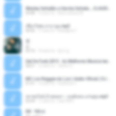
Wesley Safadão e Garota Safada _ CLAUDIA LEITE_REMIX_DJAMOROSO 2014.mp3
03:08
12 anni fa
flavio.oliveira78
เชือกวิเศษ ลาบานูน.mp3
04:45
11 anni fa
kriangkrai T.
쿵
쿵
03:10
10 anni fa
동규 김.
Set De Funk 2015 - As Melhores Musica lançamentos ''Dj Jhóòm''.mp3
58:21
12 anni fa
Jhóòm S.
MC Lon Reggae do Lon ( Aúdio Oficial ) DJ Gui Beats.mp3
01:41
12 anni fa
Carlinhos C.
เขาขอไลน์ อ้ายขอลา - มนต์แคน แก่นคูน.mp3
03:49
11 anni fa
nuk19991
Äð - ¾Ö»ó