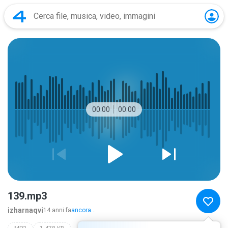
00:00
00:00
139.mp3
izharnaqvi
14 anni fa
ancora...