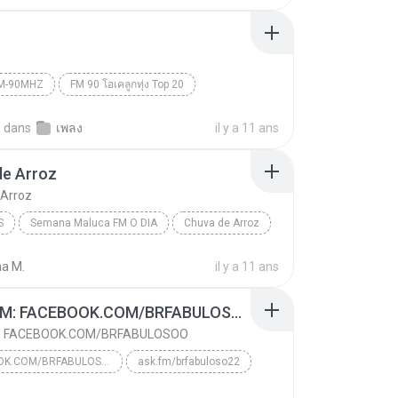
M-90MHZ
FM 90 โอเคลูกทุ่ง Top 20
บญจพร อาร์ สยาม
Radio FM-90MHz
แก่คอย
.
dans
เพลง
il y a 11 ans
de Arroz
 Arroz
S
Semana Maluca FM O DIA
Chuva de Arroz
Balaco Baco
na M.
il y a 11 ans
ASSINEM: FACEBOOK.COM/BRFABULOSOO
: FACEBOOK.COM/BRFABULOSOO
FACEBOOK.COM/BRFABULOSOO
ask.fm/brfabuloso22
ASSINEM: FACEBOOK.COM/BRFABULOSOO