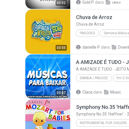
Gold P.
dans
เพลง
03:52
Chuva de Arroz
Chuva de Arroz
PAGODES
Semana Maluca
Pagodes
Balaco Baco
danielle P.
dans
Down
03:55
A AMIZADE É TUDO - JEITO
SAMBA / PAGODE
2011
Claca
dans
Music
03:47
Samba / Pagode
Symphony No.35 'Haffner' -
INSTRUMENTAL FOR CHILDRE