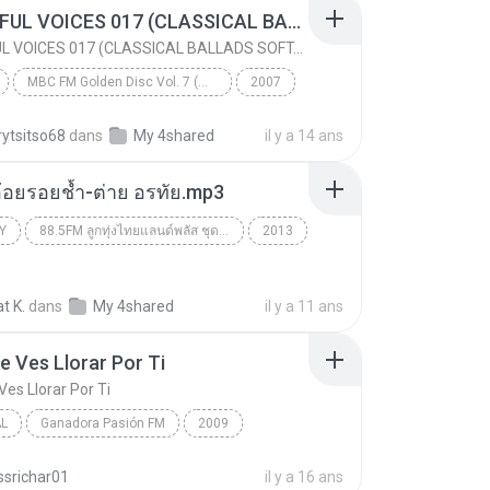
BEAUTIFUL VOICES 017 (CLASSICAL BALLADS SOFT-MIX)
FACEBOOK.COM/BRFABULOSOO
BEAUTIFUL VOICES 017 (CLASSICAL BALLADS SOFT-MIX)
MBC FM Golden Disc Vol. 7 (한국인이 좋아하는 팝송 7집)
2007
BEAUTIFUL VOICES 017 (CLASSICAL BALLADS SOFT-MIX)
MDB
Ballad
ytsitso68
dans
My 4shared
il y a 14 ans
อ้อยรอยช้ำ-ต่าย อรทัย.mp3
Y
88.5FM ลูกทุ่งไทยแลนด์พลัส ชุดที่ 24
2013
t K.
dans
My 4shared
il y a 11 ans
Me Ves Llorar Por Ti
Ves Llorar Por Ti
L
Ganadora Pasión FM
2009
 Ves Llorar Por Ti
Angela Leiva
Tropical
ssrichar01
il y a 16 ans