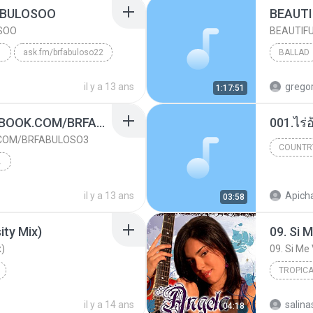
ABULOSOO
SOO
SOO
ask.fm/brfabuloso22
BALLAD
eneral
il y a 13 ans
gregor
1:17:51
ADICIONE: WWW.FACEBOOK.COM/BRFABULOSO3
001.ไร่
SOO
.COM/BRFABULOSO3
COUNTR
ABULOSOO
Country
2014
il y a 13 ans
Apicha
03:58
ity Mix)
09. Si 
osoo
x)
09. Si Me 
TROPICA
Zombie
Dance
09. Si Me
il y a 14 ans
salina
04:18