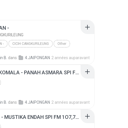
AN -
NGKURILEUNG
 -
CICIH CANGKURILEUNG
Other
in B.
dans
4.JAIPONGAN
2 années auparavant
DEDEH KOMALA - PANAH ASMARA SPI FM 107,7MHZ.mp3
in B.
dans
4.JAIPONGAN
2 années auparavant
CICIH C - MUSTIKA ENDAH SPI FM 1O7,7MHZ.mp3