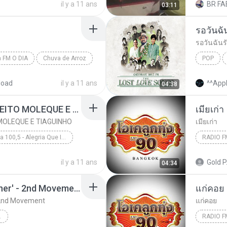
il y a 11 ans
BR FA
03:11
SKYPE : 
รอวันฉั
รอวันฉันร
 FM O DIA
Chuva de Arroz
POP
อ๊อด คีรีบ
load
il y a 11 ans
^^Appl
04:38
A AMIZADE É TUDO - JEITO MOLEQUE E TIAGUINHO
เมียเก่า
 MOLEQUE E TIAGUINHO
เมียเก่า
Fm O Dia 100,5 - Alegria Que Irradia Ao Vivo - www.musicasparabaixar.org
RADIO F
A AMIZADE É TUDO - JEITO MOLEQUE E TIAGUINHO
Radio F
il y a 11 ans
Gold P
04:34
Va - www.musicasparabaixar.org
Symphony No.35 'Haffner' - 2nd Movement
แก่คอย
 2nd Movement
แก่คอย
N, RELAX
RADIO F