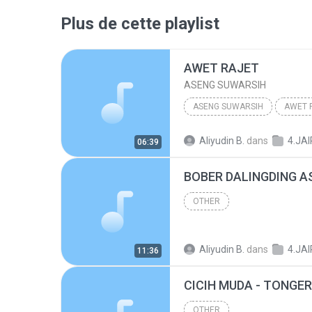
Plus de cette playlist
AWET RAJET
ASENG SUWARSIH
ASENG SUWARSIH
AWET 
Aliyudin B.
dans
4.JA
06:39
BOBER DALINGDING A
OTHER
Aliyudin B.
dans
4.JA
11:36
OTHER