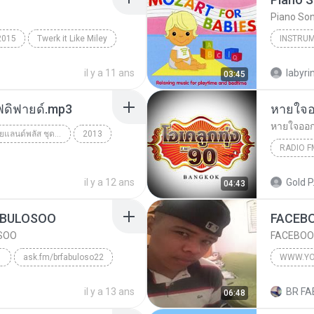
Piano So
2015
Twerk it Like Miley
il y a 11 ans
labyr
03:45
โฟดิฟายด์.mp3
หายใจออ
หายใจออกก
88.5FM ลูกทุ่งไทยแลนด์พลัส ชุดที่ 24
2013
RADIO F
แช่ม แช่ม
il y a 12 ans
Gold P
04:43
ABULOSOO
FACEB
SOO
FACEBOO
ask.fm/brfabuloso22
eneral
2014
il y a 13 ans
BR FA
06:48