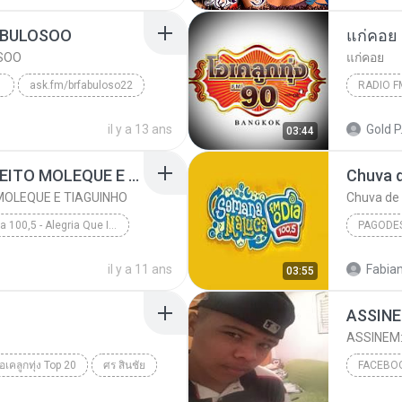
ABULOSOO
แก่คอย
SOO
แก่คอย
ask.fm/brfabuloso22
RADIO F
eneral
เจี๊ยบ เ
il y a 13 ans
Gold P
03:44
A AMIZADE É TUDO - JEITO MOLEQUE E TIAGUINHO
Chuva 
SOO
 MOLEQUE E TIAGUINHO
Chuva de
Fm O Dia 100,5 - Alegria Que Irradia Ao Vivo - www.musicasparabaixar.org
PAGODE
A AMIZADE É TUDO - JEITO MOLEQUE E TIAGUINHO
Pagodes
il y a 11 ans
Fabia
03:55
Va - www.musicasparabaixar.org
ASSINEM
เคลูกทุ่ง Top 20
ศร สินชัย
FM-90MHz
2014