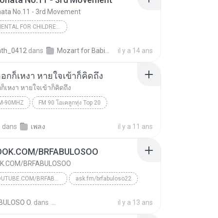
nata No.11 - 3rd Movement
INSTRUMENTAL FOR CHILDREN, RELAX
Classic FM: Mozart for Babies - CD1 "Music for Playtime"
2005
inth_0412
dans
Mozart for Babies
il y a 14 ans
Instrumental for Children, Relax
กก็เหงา หายใจเข้าก็คิดถึง
Piano Sonata No.11 - 3rd Movement
Classic FM
็เหงา หายใจเข้าก็คิดถึง
M-90MHZ
FM 90 โอเคลูกทุ่ง Top 20
รัมย์
Radio FM-90MHz
.
dans
เพลง
il y a 11 ans
หายใจออกก็เหงา หายใจเข้าก็คิดถึง
OOK.COM/BRFABULOSOO
K.COM/BRFABULOSOO
WWW.YOUTUBE.COM/BRFABULOSO
ask.fm/brfabuloso22
SKYPE : brfabulosogeneral
BULOSO O.
dans
il y a 13 ans
WWW.YOUTUBE.COM/BRFABULOSO