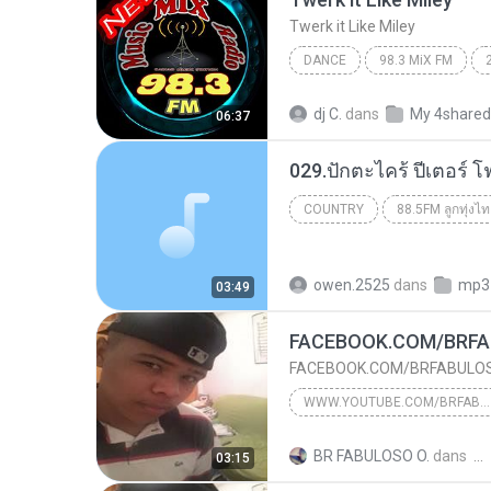
Twerk it Like Miley
DANCE
98.3 MiX FM
Dance
DJ Chinaman
dj C.
dans
My 4shared
06:37
029.ปักตะไคร้ ปีเตอร์ 
COUNTRY
Country
owen.2525
dans
mp3
03:49
FACEBOOK.COM/BRF
FACEBOOK.COM/BRFABULO
WWW.YOUTUBE.COM/BRFABULOSO
2014
SKYPE : brfabulosog
BR FABULOSO O.
dans
03:15
WWW.YOUTUBE.COM/BRFABULOSO