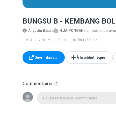
BUNGSU B - KEMBANG BOL
Aliyudin B.
dans
4.JAIPONGAN
2 années auparava
MP3
7,201 KB
Other
spi fm 107 8mhz
Ouvrir dans…
À la bibliothèque
Commentaires
0
Ajouter un nouveau commentaire