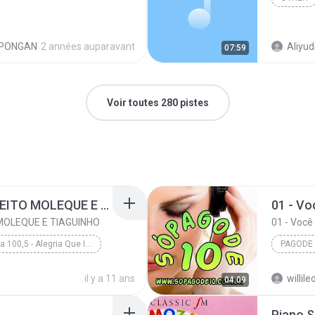
IPONGAN
2 années auparavant
Aliyud
07:59
Voir toutes 280 pistes
A AMIZADE É TUDO - JEITO MOLEQUE E TIAGUINHO
01 - Vo
 MOLEQUE E TIAGUINHO
01 - Você
Fm O Dia 100,5 - Alegria Que Irradia Ao Vivo - www.musicasparabaixar.org
PAGODE
A AMIZADE É TUDO - JEITO MOLEQUE E TIAGUINHO
Pagode
il y a 11 ans
willile
04:09
Va - www.musicasparabaixar.org
Piano 