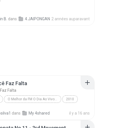
in B.
dans
4.JAIPONGAN
2 années auparavant
cê Faz Falta
 Faz Falta
O Melhor da FM O Dia Ao Vivo - www.sopagode10.com.br
2010
01 - Você Faz Falta
osilva1
dans
My 4shared
il y a 16 ans
Nosso Sentimento - www.sopagode10.com.br
Sonata No.11 - 3rd Movement