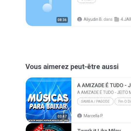
Aliyudin B.
dans
4.JA
08:36
Vous aimerez peut-être aussi
A AMIZADE É TUDO - JEITO
SAMBA / PAGODE
2011
Marcella P.
03:47
Samba / Pagode
Twerk it Like Miley