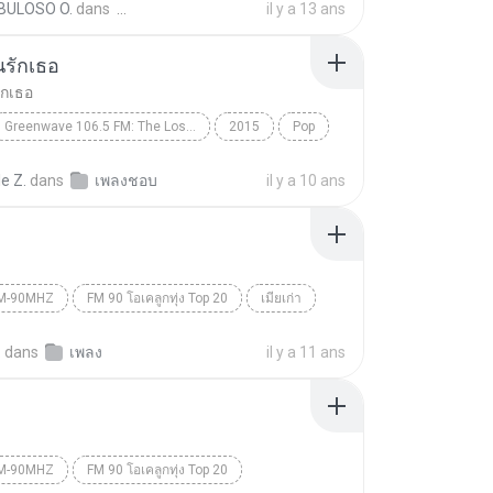
BULOSO O.
dans
il y a 13 ans
brfabulosogeneral
นรักเธอ
FACEBOOK.COM/BRFABULOSOO
ักเธอ
Greenwave 106.5 FM: The Lost Love Songs
2015
Pop
ูน
รอวันฉันรักเธอ
e Z.
dans
เพลงชอบ
il y a 10 ans
M-90MHZ
FM 90 โอเคลูกทุ่ง Top 20
เมียเก่า
M-90MHz
ดอกอ้อ ทุ่งทอง
.
dans
เพลง
il y a 11 ans
M-90MHZ
FM 90 โอเคลูกทุ่ง Top 20