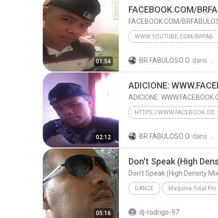
FACEBOOK.COM/BRF
FACEBOOK.COM/BRFABULO
FACEBOOK.COM/BRFABULO
WWW.YOUTUBE.COM/BRFABULOSO
2014
SKYPE : brfabulosog
BR FABULOSO O.
dans
01:54
WWW.YOUTUBE.COM/BRFABULOSO
FACEBOOK.COM/BRFABULO
ADICIONE: WWW.FACEBOOK
HTTPS://WWW.FACEBOOK.COM/BRF
ask.fm/falacomobrfabuloso
BR FABULOSO O.
dans
02:12
ADICIONE: WWW.FACEBOOK.COM/BRFABULOSO3
Don't Speak (High Dens
https://www.facebook.com/brfabul
Don't Speak (High Density Mi
SKYPE: brfabulosogeneral
DANCE
Maquina Total Fm
Don't Speak (High Density Mix)
dj-rodrigo-97
05:16