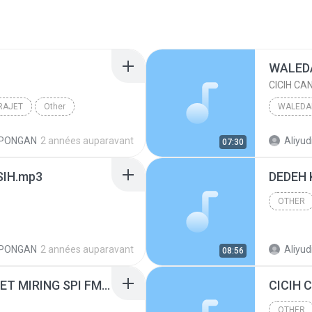
WALED
CICIH CA
RAJET
Other
WALEDAN
IPONGAN
2 années auparavant
Aliyud
07:30
SIH.mp3
OTHER
IPONGAN
2 années auparavant
Aliyud
08:56
CICIH MUDA - TONGERET MIRING SPI FM 107,7MHZ.mp3
OTHER