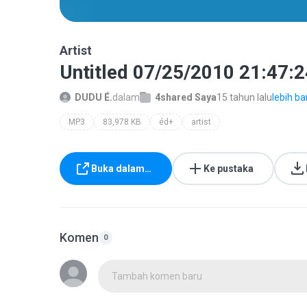
Artist
Untitled 07/25/2010 21:47:2
DUDU É.
dalam
4shared Saya
15 tahun lalu
lebih ba
MP3
83,978 KB
éd+
artist
Buka dalam…
Ke pustaka
Komen
0
Tambah komen baru