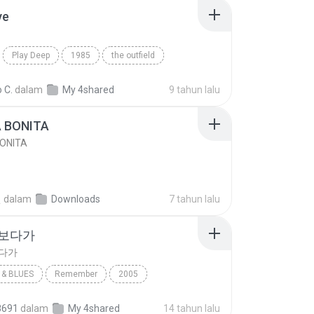
ve
Play Deep
1985
the outfield
e
Blues
 C.
dalam
My 4shared
9 tahun lalu
A BONITA
BONITA
선
dalam
Downloads
7 tahun lalu
 보다가
보다가
& BLUES
Remember
2005
보다가
바이브
Rhythm & Blues
8691
dalam
My 4shared
14 tahun lalu