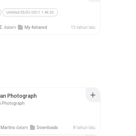
Untitled 05/01/2011 1:49:20
É.
dalam
My 4shared
15 tahun lalu
ran Photograph
n Photograph
 Martins
dalam
Downloads
8 tahun lalu