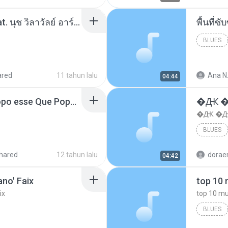
โอเคป่ะ (Yes or No) Feat. นุช วิลาวัลย์ อาร์สยาม - Flame.mp3
พื้นที่
BLUES
ared
11 tahun lalu
Ana N
04:44
MC Boladinho - Que Popo esse Que Popo Gigante (DjWn) (áudio Oficial).mp3
�Ԫ �Ԫ
�Ԫ �Ԫ�
BLUES
hared
12 tahun lalu
04:42
no' Faix
ix
BLUES
dj valmir