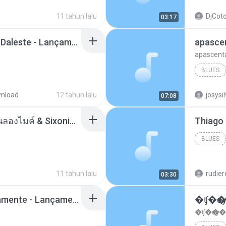
11 tahun lalu
DjCoto
03:17
Mc Tati Zaqui - Eterno Daleste - Lançamento 2014.mp3
apasce
apascent
BLUES
nload
12 tahun lalu
josysi
07:08
ตราบธุรีดิน - PMC ปู่จ๋านลองไมค์ & Sixonine ( Cover Version ).mp3
BLUES
11 tahun lalu
rudie
03:30
Mc Nandinho Malandramente - Lançamento 2016.mp3
�ʧ�ѹ
�ʧ�ѹ�