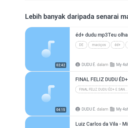
Lebih banyak daripada senarai ma
DE
maciços
éd+
dudu
Blues
DUDU É.
dalam
My 4s
02:42
FINAL FELIZ DUDU ÉD
FINAL FELIZ DUDU ÉD+ E SANDRINHO
DUDU É.
dalam
My 4s
04:15
Luiz Carlos da Vila -