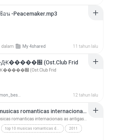
ซับซ้อน -Peacemaker.mp3
.
dalam
My 4shared
11 tahun lalu
�����԰ (Ost.Club Frid
����԰ (Ost.Club Frid
doraemon_bestdan
12 tahun lalu
top 10 musicas romanticas internacionais as antigas que faz seu coraçao bater mais forte remix
top 10 musicas romanticas internacionais as antigas que faz seu coraçao bater mais forte remix
top 10 musicas romanticas dj valmir santos pitanga pr
2011
 santos pitanga pr