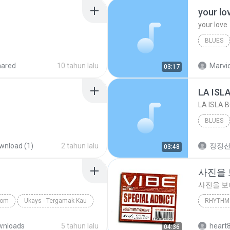
your lo
your love
BLUES
your lov
hared
10 tahun lalu
Marvio
03:17
LA ISL
LA ISLA 
BLUES
wnload (1)
2 tahun lalu
장정
03:48
사진을
사진을 
com
Ukays - Tergamak Kau
RHYTHM 
사진을 
wnloads
5 tahun lalu
heart
04:36