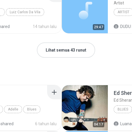
Artist
Luiz Carlos Da Vila
ARTIST
hared
14 tahun lalu
DUDU 
29:47
Lihat semua 43 runut
Ed She
Ed Shera
Adelle
Blues
BLUES
4shared
6 tahun lalu
Luana
04:17