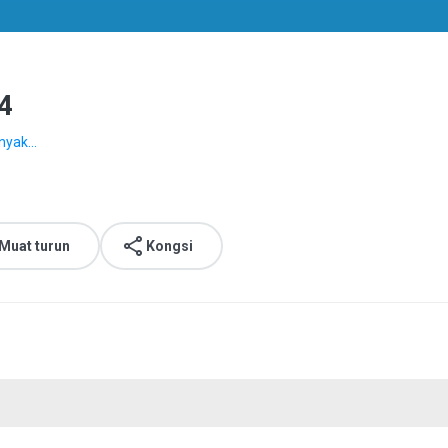
4
nyak...
Muat turun
Kongsi