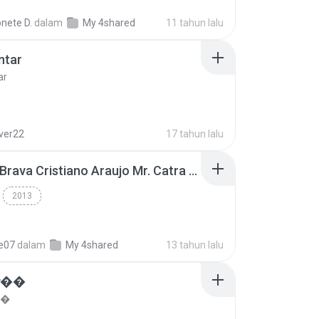
nete D.
dalam
My 4shared
11 tahun lalu
ntar
ar
lver22
17 tahun lalu
Thiago Brava Cristiano Araujo Mr. Catra - Ta Soltinha.mp3
2013
re07
dalam
My 4shared
13 tahun lalu
���
��