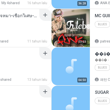
My 4shared
16 tahun lalu
ANA IS
36:28
( เสียงเรียกเข้า ) ร้ายๆ-ใจหมา-เชือกวิเศษ-ว้าเหว่.mp3
BLUES
Blues
hared
11 tahun lalu
patre
03:03
��â�
��â� 
BLUES
4shared
13 tahun lalu
패턴 C
04:50
BLUES