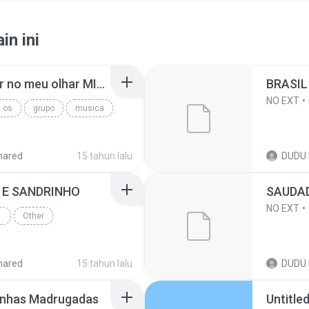
in ini
éd+ dudu mp3Teu olhar no meu olhar MIX2 MASTER.mp3
BRASIL
NO EXT
os
grupo
musica
hared
15 tahun lalu
DUDU 
+ E SANDRINHO
SAUDA
NO EXT
Other
hared
15 tahun lalu
DUDU 
 Minhas Madrugadas
Untitle