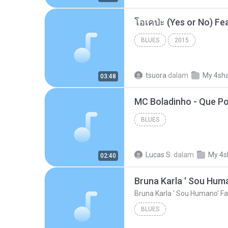
BLUES
2015
tsuora
dalam
My 4sh
03:48
BLUES
Lucas S.
dalam
My 4s
02:40
Bruna Karla ' Sou Huma
Bruna Karla ' Sou Humano' Fa
BLUES