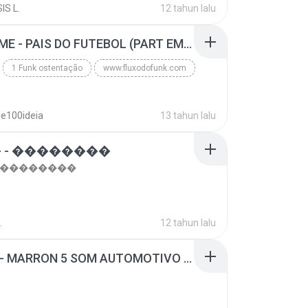
IS L.
12 tahun lalu
top 10 musicas romanticas internacionais as antiga...
Blues
MC GUIME - PAIS DO FUTEBOL (PART EMICIDA) 2014.mp3
1 Funk ostentação
www.fluxodofunk.com
se100ideia
13 tahun lalu
 - ��������
- ��������
.
12 tahun lalu
SUGAR - MARRON 5 SOM AUTOMOTIVO (DJ COTONETE BHZ).mp3