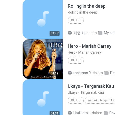
Rolling in the deep
Rolling in the deep
BLUES
희종 화.
dalam
My 4s
03:47
Hero - Mariah Carrey
Hero - Mariah Carrey
BLUES
rachman B.
dalam
Do
04:19
Ukays - Tergamak Kau
Ukays - Tergamak Kau
BLUES
nada-ku.blogspot.
Ukays
Blues
Hati Lara L.
dalam
Do
04:31