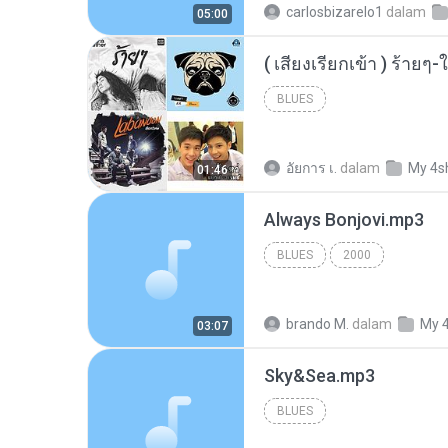
carlosbizarelo1
dalam
05:00
BLUES
อัยการ เ.
dalam
My 4s
01:46
Always Bonjovi.mp3
BLUES
2000
brando M.
dalam
My 
03:07
Sky&Sea.mp3
BLUES