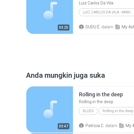
Luiz Carlos Da Vila
LUIZ CARLOS DA VILA - MINHAS MADRUGADAS
World
DUDU É.
dalam
My 4s
03:25
Anda mungkin juga suka
Rolling in the deep
Rolling in the deep
BLUES
Rolling in the deep
Rolling in the deep
Patricia C.
dalam
My 
03:47