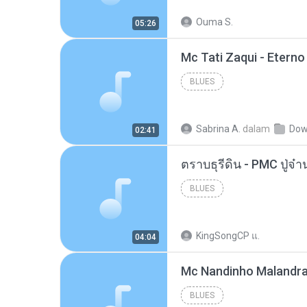
Ouma S.
05:26
BLUES
Sabrina A.
dalam
Dow
02:41
BLUES
KingSongCP แ.
04:04
BLUES