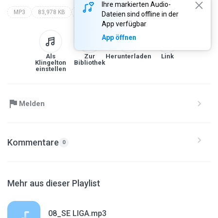
Ihre markierten Audio-
MP3
83,978 KB
éd+
artist
Dateien sind offline in der
App verfügbar
App öffnen
Als
Zur
Herunterladen
Link
Klingelton
Bibliothek
einstellen
Melden
Kommentare
0
Mehr aus dieser Playlist
08_SE LIGA.mp3