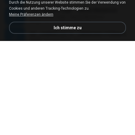
Durch die Nutzung unserer Website stimmen Sie der Verwendung von
Cookies und anderen Tracking-Technologien zu.
Quer Mesmo Jogar - Marília Mendonca
Meine Präferenzen ändern
Quer Mesmo Jogar - Marília Mendonca
03:28
vor 10 Jahren
Dyego R.
Ich stimme zu
MC JUNINHO DA 10 - LIBERDADE ETERNA 2015 [DJS YAGO GOMES, GEH DA LGD, MK & MIBI].mp3
02:20
vor 12 Jahren
4 S.
������ ��ѳ���Ѫ�� Ost.�ҧ���
������ ��ѳ���Ѫ�� Ost.�ҧ���
05:27
vor 11 Jahren
Ball P.
YOU 'RE BEAUTIFUL
YOU 'RE BEAUTIFUL
03:40
vor 9 Jahren
Dania V.
¾ÃéÒÇ
¾ÃéÒÇ
05:19
vor 12 Jahren
Mark S.
โกหกหน้าตาย - มหาหิงค์.mp3
03:41
vor 12 Jahren
aofloveone
ขอเวลาลืม ตัด