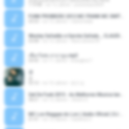
ลูกทุ่งแดนซ์ 2014 สงการต์แดนซ์ ดีเจ ต้น รีมิกซ์
1:19:48
vor 12 Jahren
powerbass2009
FUNK PROIBIDÃO 2012 MC FRANK MC SMITH MC LON MC DEDE MC DALESTE MC ROBA CENA MC K9 MC LUAN MC DINHO DA VP MC KELVINHO MC YOSHI MC DUHZINHO DA VR MC NOBRUH MC GALO SP - HINO PCC - PRIMEIRO COMANDO .mp3
03:33
vor 12 Jahren
Castornidas
Wesley Safadão e Garota Safada _ CLAUDIA LEITE_REMIX_DJAMOROSO 2014.mp3
03:08
vor 12 Jahren
flavio.oliveira78
เชือกวิเศษ ลาบานูน.mp3
04:45
vor 11 Jahren
kriangkrai T.
쿵
쿵
03:10
vor 10 Jahren
동규 김.
Set De Funk 2015 - As Melhores Musica lançamentos ''Dj Jhóòm''.mp3
58:21
vor 12 Jahren
Jhóòm S.
MC Lon Reggae do Lon ( Aúdio Oficial ) DJ Gui Beats.mp3
01:41
vor 12 Jahren
Carlinhos C.