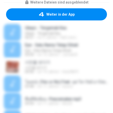
Weitere Dateien sind ausgeblendet
Weiter in der App
Ukays - Tergamak Kau
Ukays - Tergamak Kau
04:31
vor 5 Jahren
Hati Lara L.
Eye - Satu Nama Tetap Dihati
Eye - Satu Nama Tetap Dihati
05:00
vor 10 Jahren
Jumadi B.
사진을 보다가
사진을 보다가
04:36
vor 14 Jahren
heart8691
โอเคป่ะ (Yes or No) Feat. นุช วิลาวัลย์ อาร์สยาม - Flame.mp3
03:48
vor 11 Jahren
tsuora
พื้นที่ซับซ้อน -Peacemaker.mp3
04:44
vor 11 Jahren
Ana N.