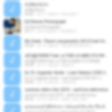
ทั้งที่ผิดก็ยังรัก
ทั้งที่ผิดก็ยังรัก
04:26
vor 11 Jahren
Kurozaki T.
Ed Sheran Photograph
Ed Sheran Photograph
04:17
vor 8 Jahren
michelle R.
Mc Dede -Tibum Lançamento 2014 Funk Chique Produçoes .mp3
02:44
vor 13 Jahren
ALLAN DOUGLAS C.
ѕЕС§§Т№Ё№ Feat. а»ТЗЕХ ѕГѕФБЕ-ЕТєТ№Щ№
ѕЕС§§Т№Ё№ Feat. а»ТЗЕХ ѕГѕФБЕ-ЕТєТ№Щ№
04:53
vor 11 Jahren
MaxGi C.
Eu Tô Jogando Verde - Luan Satana ( DVD 2011 )
Eu Tô Jogando Verde - Luan Satana ( DVD 2011 )
03:09
vor 12 Jahren
Juliana R.
summer eletro hits 2010 - sanfona eletronica
summer eletro hits 2010 - sanfona eletronica
06:35
vor 16 Jahren
dudu_muy_loko
ลูกทุ่งแดนซ์ 2014 สงการต์แดนซ์ ดีเจ ต้น รีมิกซ์