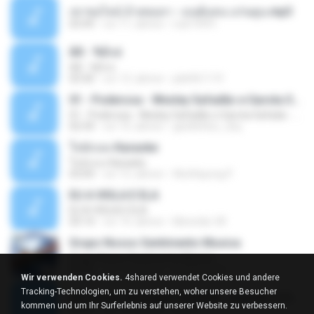
เขาขอไลน์ อ้ายขอลา - มนต์แคน แก่นคูน.mp3
03:49
vor 11 Jahren
nuk19991
Äð - ¾Ö»ó
Äð - ¾Ö»ó
03:30
vor 13 Jahren
pbk961119
01 - Poderosa - Wesley Safadão e Garota Safada - Promocional Dezembro
01 - Poderosa - Wesley Safadão e Garota Safada - Promocional Dezembro
02:34
vor 10 Jahren
gisellefisio_cbq
ใจนักเลง Karaoke
ใจนักเลง Karaoke
03:04
vor 12 Jahren
Wutthipong P.
EU A VIOLA E ELA
EU A VIOLA E ELA
03:14
vor 14 Jahren
Meninão V8
Grupo Nosso Sentimento Musica
Grupo Nosso Sentimento Musica
03:59
vor 15 Jahren
Dj Dhiguinho
Wir verwenden Cookies.
4shared verwendet Cookies und andere
Tracking-Technologien, um zu verstehen, woher unsere Besucher
MC Kauan (Koringa) HAHAHA , Quando a Cidade Pega Fogo Música nova 2014 (DJ PERERA) ZIKA.mp3
kommen und um Ihr Surferlebnis auf unserer Website zu verbessern.
02:21
vor 13 Jahren
Dan S.