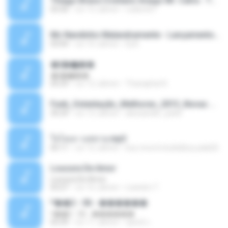
Thiago Brava Cristiano Araujo Mr. Catra - Ta Soltinha.mp3
03:30
vor 13 Jahren
rudiere07
Mc Nandinho Malandramente - Lançamento 2016.mp3
03:04
vor 10 Jahren
Dj A.
�ʧ�ѹ���
�ʧ�ѹ���
05:29
vor 12 Jahren
Thanaphat K.
Funk_Ostentação_Melhores_2013_Novas MC GUIME, MC LON, MC RODOLFINHO, MC NEGUINHO DO KAXETA, MC Leo Da Baixada, MC Boy Do CHarmes.mp3
35:29
vor 13 Jahren
alexsander_patel
ใจโลเล-วงสหาย.mp3
05:11
vor 12 Jahren
boy record studio[boy pala] B.
Loucura De Amor
Loucura De Amor
03:27
vor 16 Jahren
Leandro T.
ᴹ��2 - 06 - ������
ᴹ��2 - 06 - ������
03:39
vor 11 Jahren
ชูพงษ์ แ.