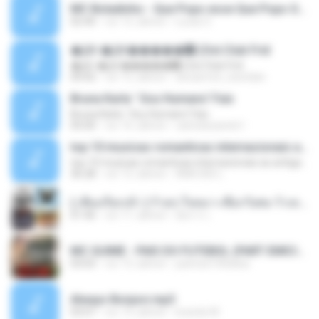
MC Boladinho - Que Popo esse Que Popo Gigante (DjWn) (áudio Oficial).mp3
02:40
vor 12 Jahren
Lucas S.
�Ԫ �Ԫ�����԰ (Ost.Club Frid
�Ԫ �Ԫ�����԰ (Ost.Club Frid
04:42
vor 12 Jahren
doraemon_bestdan
Bruna Karla ' Sou Humano' Faix
Bruna Karla ' Sou Humano' Faix
05:00
vor 16 Jahren
carlosbizarelo1
top 10 musicas romanticas internacionais as antigas que faz seu coraçao bater mais forte remix
top 10 musicas romanticas internacionais as antigas que faz seu coraçao bater mais forte remix
36:28
vor 12 Jahren
ANA ISIS L.
( เสียงเรียกเข้า ) ร้ายๆ-ใจหมา-เชือกวิเศษ-ว้าเหว่.mp3
01:46
vor 11 Jahren
อัยการ เ.
MC GUIME - PAIS DO FUTEBOL (PART EMICIDA) 2014.mp3
03:03
vor 13 Jahren
patrese100ideia
Always Bonjovi.mp3
03:07
vor 13 Jahren
brando M.