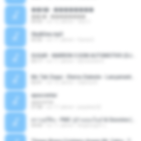
��â� - ��������
��â� - ��������
04:50
vor 12 Jahren
패턴 C.
Sky&Sea.mp3
05:26
vor 11 Jahren
Ouma S.
SUGAR - MARRON 5 SOM AUTOMOTIVO (DJ COTONETE BHZ).mp3
03:17
vor 11 Jahren
DjCotonete D.
Mc Tati Zaqui - Eterno Daleste - Lançamento 2014.mp3
02:41
vor 12 Jahren
Sabrina A.
apascentar
apascentar
07:08
vor 17 Jahren
josysilver22
ตราบธุรีดิน - PMC ปู่จ๋านลองไมค์ & Sixonine ( Cover Version ).mp3
04:04
vor 11 Jahren
KingSongCP แ.