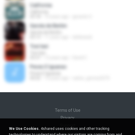
California
California
03:18
10 years ago
gerardo O.
Garota de Berlim
Garota de Berlim
03:13
11 years ago
dehbrandi
Toxi taxi
Toxi taxi
03:37
12 years ago
David C.
Peces E Iguanas
Peces E Iguanas
04:25
13 years ago
carlos_gomez3275
Terms of Use
Privacy
Support
We Use Cookies.
4shared uses cookies and other tracking
Do not sell my personal information
technologies to understand where our visitors are coming from and