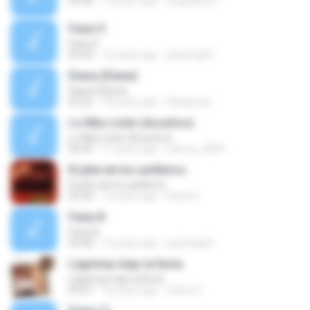
03:28
13 years ago
originalsom
Faixa 9
Faixa 9
03:44
12 years ago
paulohg22
Diana (Diana)
Diana (Diana)
02:22
18 years ago
flashjoven
Lo Más Lindo (Acustico)
Lo Más Lindo (Acustico)
02:59
11 years ago
nahu.g_2009
El pibe de los astilleros
El pibe de los astilleros
03:34
12 years ago
David C.
Faixa 8
Faixa 8
04:28
12 years ago
paulohg22
Lágrimas bajo la lluvia
Lágrimas bajo la lluvia
05:47
16 years ago
Carlos E.