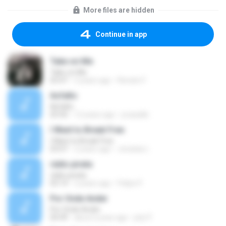
More files are hidden
Continue in app
Take on Me
Take on Me
03:47
5 years ago
Renato F.
Asfalto
Asfalto
03:50
12 years ago
jccasalle
I Want to Break Free
I Want to Break Free
03:07
2 years ago
Jonatas L.
rádio pirata
rádio pirata
03:14
2 years ago
Felipe P.
Por Onde Andei
Por Onde Andei
04:49
about a year ago
pity P.