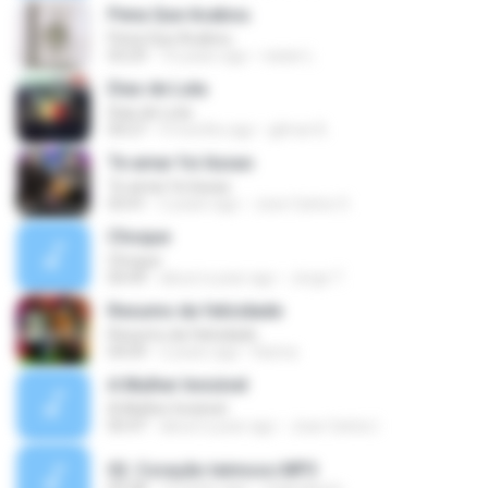
Pena Que Acabou
Pena Que Acabou
03:29
10 years ago
natan L.
Dias de Luta
Dias de Luta
04:27
9 months ago
gilmar B.
Te amar foi ilusao
Te amar foi ilusao
03:41
2 years ago
Jose Carlos O.
Choque
Choque
04:49
about a year ago
Jorge T.
Resumo da felicidade
Resumo da felicidade
04:09
2 years ago
Karina
A Mulher Invisível
A Mulher Invisível
05:47
about a year ago
Joao Carlos I.
02. Coração teimoso.MP3