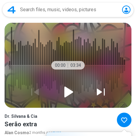
00:00
03:34
Dr. Silvana & Cia
Serão extra
Alan Cosmo
2 months ago
more...