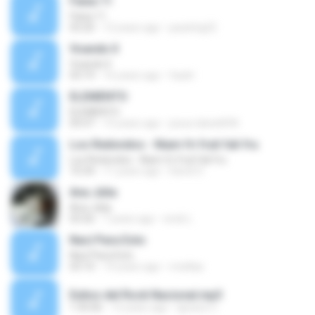
Faixa 11
Faixa 11
03:20
12 years ago
paulohg22
Voando II
Voando II
03:19
16 years ago
faubt
ELEMENTO
ELEMENTO
05:07
15 years ago
josue.daniel696
Los Redondos - Niam fri fruli fali fru
Los Redondos - Niam fri fruli fali fru
10:34
11 years ago
David O.
Ana Júlia
Ana Júlia
03:26
7 years ago
erick L.
Nací Para Esto
Nací Para Esto
03:10
14 years ago
rreellaa
Exitos del Rock Nacional.mp3
1:35:06
12 years ago
Ignacio C.