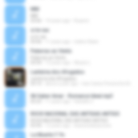
MM
MM
03:06
14 years ago
Ruannn
si te vas
si te vas
03:46
11 years ago
stebre.fluker
Palavras ao Vento
Palavras ao Vento
03:34
12 years ago
Aluizio L.
Lanterna dos Afogados
Lanterna dos Afogados
03:10
about a year ago
Ivan Carlos Pereira Da Silva C.
06 Saber Amar - Romance Ideal.mp3
05:23
11 years ago
Danielle Z.
ROCK NACIONAL DAS ANTIGAS ANTIGO
ROCK NACIONAL DAS ANTIGAS ANTIGO
03:30
12 years ago
lisanuneslisanunes
La Muerte Y Yo