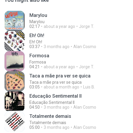
Marylou
Marylou
02:17
about a year ago
Jorge T.
Eh! Oh!
Eh! Oh!
03:37
3 months ago
Alan Cosmo
Formosa
Formosa
04:21
about a year ago
Jorge T.
Taca a mãe pra ver se quica
Taca a mãe pra ver se quica
03:05
about a month ago
Luis B.
Educação Sentimental II
Educação Sentimental II
04:50
3 months ago
Alan Cosmo
Totalmente demais
Totalmente demais
05:00
3 months ago
Alan Cosmo