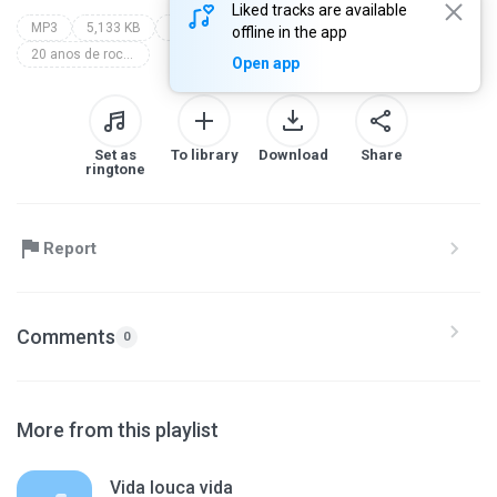
Liked tracks are available
MP3
5,133 KB
Rock Nacional
dr. silvana & cia
offline in the app
20 anos de rock brasil
Open app
Set as
To library
Download
Share
ringtone
Report
Comments
0
More from this playlist
Vida louca vida