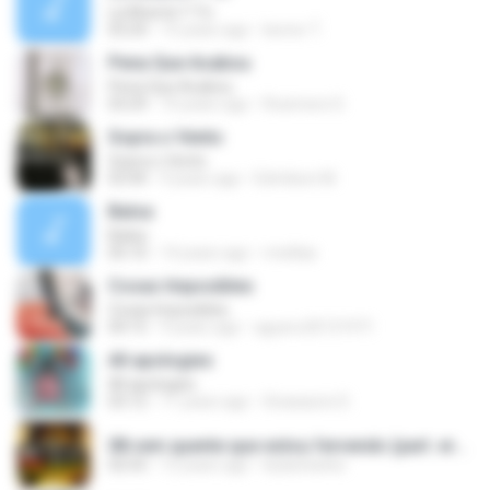
La Muerte Y Yo
03:24
15 years ago
leonor T.
Pena Que Acabou
Pena Que Acabou
03:29
10 years ago
Rosimere D.
Sopra o Vento
Sopra o Vento
03:44
9 years ago
Edmilson M.
Balsa
Balsa
05:10
14 years ago
rreellaa
Cosas Imposibles
Cosas Imposibles
04:15
9 years ago
aguero20131971
All apologies
All apologies
03:12
11 years ago
Sicasaurio D.
08 vem quente que estou fervendo (part. erasmo carlos) - www.emersongravacoes.com.mp3
02:55
12 years ago
leylacharles