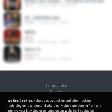
Boteco das Amigas - 10% [Nova 2016].mp3
03:17
10 years ago
Vinicius M.
05 - CANTADA.mp3
03:48
10 years ago
Alex F.
INFIEL
INFIEL
03:35
10 years ago
chris T.
Mesa 12
Mesa 12
02:45
10 years ago
andre P.
Terms of Use
Privacy
Support
We Use Cookies.
4shared uses cookies and other tracking
Do not sell my personal information
technologies to understand where our visitors are coming from and
Do not share my personal information
improve your browsing experience on our Website. By using our