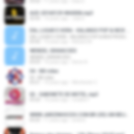
03:02
11 years ago
Elias D.
AUD-20160129-WA0006.mp3
02:45
10 years ago
Julia S.
DIA, LUGAR E HORA - KALANGO POP & NICK PRODUÇÕES
DIA, LUGAR E HORA - KALANGO POP & NICK PRODUÇÕES
03:42
10 years ago
Adriane M.
WENDEL GRAVACOES
WENDEL GRAVACOES
03:03
10 years ago
Demir A.
04 - Mil vidas
04 - Mil vidas
03:21
10 years ago
Winchester C.
02 - SABONETE DE MOTEL.mp3
03:20
10 years ago
ronaldo F.
WWW.JAIRZINHOCDS.COM.BR (05) UM BEIJO POR MINUTO.mp3
03:25
11 years ago
erick.liv