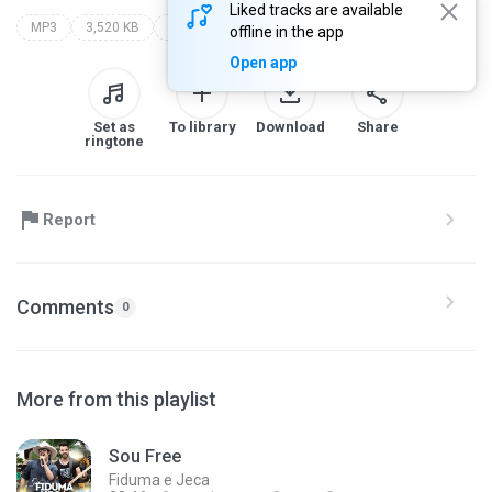
Liked tracks are available
MP3
3,520 KB
ah se os pais soubessem
fiduma e jeca
offline in the app
Open app
Set as
To library
Download
Share
ringtone
Report
Comments
0
More from this playlist
Sou Free
Fiduma e Jeca