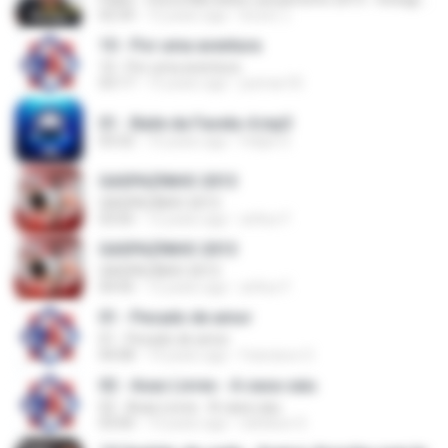
02:34
12 years ago
bruno J.
10 - Por uma aventura
10 - Por uma aventura
03:17
15 years ago
josmar.55
01 - Baile da Favela-4.mp3
03:32
10 years ago
Felipe S.
GASPAZINHO 2013
GASPAZINHO 2013
03:05
12 years ago
arthur F.
GASPAZINHO 2013
GASPAZINHO 2013
04:45
12 years ago
arthur F.
01 - Pecado de amor
01 - Pecado de amor
04:08
14 years ago
francisco O.
02 - Asas Livres - A casa caiu
02 - Asas Livres - A casa caiu
03:00
13 years ago
ednilson S.