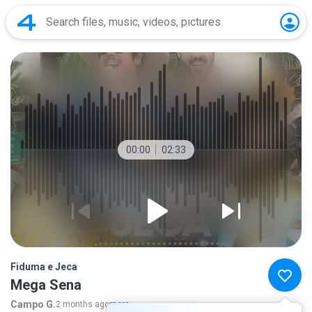
00:00
02:33
Fiduma e Jeca
Mega Sena
Campo G.
2 months ago
more...