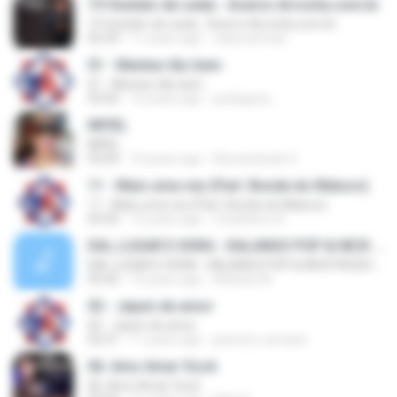
19 Vestido-de-seda - Acervo Arrocha.com.br
19 Vestido-de-seda - Acervo Arrocha.com.br
02:39
11 years ago
viana.simoes
01 - Mentes tão bem
01 - Mentes tão bem
05:06
15 years ago
pedrigues_
INFIEL
INFIEL
03:04
10 years ago
Eberandrade S.
11 - Mais uma vez (Part. Bonde do Maluco)
11 - Mais uma vez (Part. Bonde do Maluco)
04:30
12 years ago
Coselheiro A.
DIA, LUGAR E HORA - KALANGO POP & NICK PRODUÇÕES
DIA, LUGAR E HORA - KALANGO POP & NICK PRODUÇÕES
03:42
10 years ago
Adriane M.
02 - Jejum de amor
02 - Jejum de amor
02:31
11 years ago
jacemir.c.amaral
06. Amo Amar Você
06. Amo Amar Você