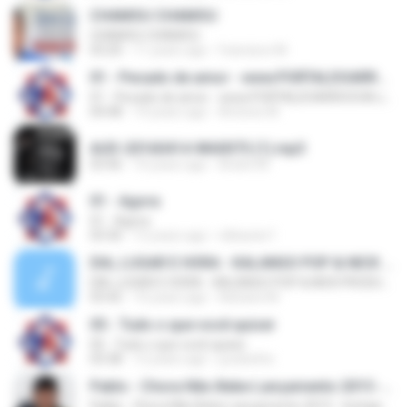
CHAMOU CHAMOU
CHAMOU CHAMOU
03:20
11 years ago
francisco M.
01 - Pecado de amor - www.PORTALDOARROCHA.com.br
01 - Pecado de amor - www.PORTALDOARROCHA.com.br
04:48
14 years ago
Antonio M.
AUD-20160414-WA0075 (1).mp3
03:46
10 years ago
André M.
01 - Agora
01 - Agora
03:36
12 years ago
nillxavier1
DIA, LUGAR E HORA - KALANGO POP & NICK PRODUÇÕES
DIA, LUGAR E HORA - KALANGO POP & NICK PRODUÇÕES
03:42
10 years ago
Adriane M.
05 - Tudo o que você quiser
05 - Tudo o que você quiser
03:38
12 years ago
juceliofire
Pablo - Chora Não Bebe Lançamento 2015 - Instagram @DANIEELARAUJOO
Pablo - Chora Não Bebe Lançamento 2015 - Instagram @DANIEELARAUJOO