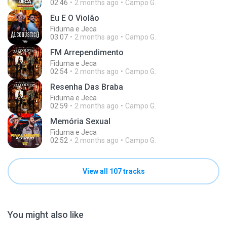
02:46
2 months ago
Campo G.
Eu E O Violão
Fiduma e Jeca
03:07
2 months ago
Campo G.
FM Arrependimento
Fiduma e Jeca
02:54
2 months ago
Campo G.
Resenha Das Braba
Fiduma e Jeca
02:59
2 months ago
Campo G.
Memória Sexual
Fiduma e Jeca
02:52
2 months ago
Campo G.
View all 107 tracks
You might also like