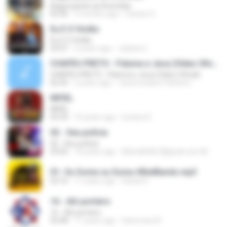
Bagunçando as Avenidas
02:46
3 months ago
Campo G.
Eu E O Violão
Eu E O Violão
03:07
2 years ago
Juliana C.
CHAPÉU PRETO - Fiduma e Jeca (Vídeo Oficial)
CHAPÉU PRETO - Fiduma e Jeca (Vídeo Oficial)
02:45
2 years ago
Joyce bradon Pacheco
INFIEL
INFIEL
03:35
10 years ago
luciana S.
02 - Seu polícia
02 - Seu polícia
03:02
10 years ago
Michelli4567@gnail.com M.
01- Ou Some ou Soma #BielBands.mp3
03:16
11 years ago
Daniel S.
16 - Alô porteiro
16 - Alô porteiro
03:48
11 years ago
Sammara N.