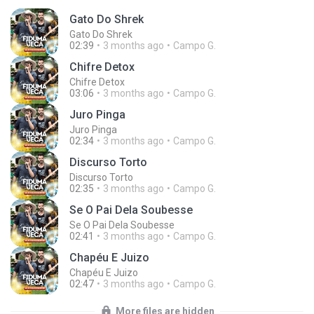
Gato Do Shrek
Gato Do Shrek
02:39
3 months ago
Campo G.
Chifre Detox
Chifre Detox
03:06
3 months ago
Campo G.
Juro Pinga
Juro Pinga
02:34
3 months ago
Campo G.
Discurso Torto
Discurso Torto
02:35
3 months ago
Campo G.
Se O Pai Dela Soubesse
Se O Pai Dela Soubesse
02:41
3 months ago
Campo G.
Chapéu E Juizo
Chapéu E Juizo
02:47
3 months ago
Campo G.
More files are hidden