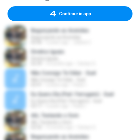
Continue in app
Bagunçando as Avenidas
Bagunçando as Avenidas
02:46
2 years ago
Juliana C.
Direitos Iguais
Direitos Iguais
02:39
3 months ago
Campo G.
Não Consigo Te Odiar - Suel
Não Consigo Te Odiar - Suel
02:41
5 years ago
Paulo I.
Eu Quero Ela (Part. Ferrugem) - Suel
Eu Quero Ela (Part. Ferrugem) - Suel
03:17
5 years ago
Paulo I.
Alô, Testando o Som
Alô, Testando o Som
02:32
3 months ago
Campo G.
Bagunçando as Avenidas