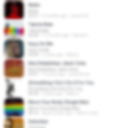
Multo
Multo
03:57
5 months ago
Jerome B.
Tabola Bale
Tabola Bale
04:44
11 months ago
Hamdi U.
Easy On Me
Easy On Me
03:44
2 years ago
Maira L.
Kita Ditakdirkan Jatuh Cinta
Kita Ditakdirkan Jatuh Cinta
04:51
14 years ago
izzuhimura
(Everything I Do) I Do It For You
(Everything I Do) I Do It For You
06:34
2 years ago
Maira L.
Move Your Body (Single Mix)
Move Your Body (Single Mix)
04:12
about a year ago
cleiton maia
Selumbar
Selumbar