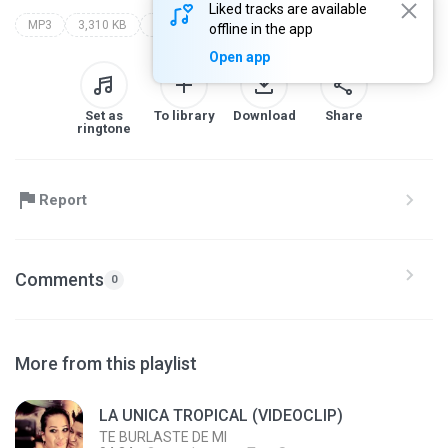
Liked tracks are available
MP3
3,310 KB
agua marina
offline in the app
Open app
Set as
To library
Download
Share
ringtone
Report
Comments
0
More from this playlist
LA UNICA TROPICAL (VIDEOCLIP)
TE BURLASTE DE MI