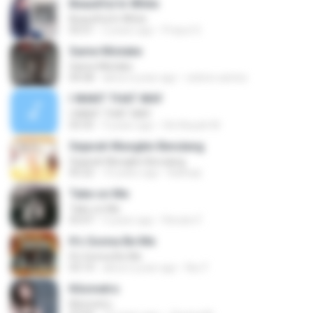
Beautiful In White
Beautiful In White
03:51
2 years ago
Prayut S.
Same Mistake
Same Mistake
04:58
about a year ago
celene santos
I WANT THAT WAY
I WANT THAT WAY
03:35
9 years ago
Siti Aisyah M.
Sejarah Mungkin Berulang
Sejarah Mungkin Berulang
05:22
10 years ago
Baihaqi
Take on Me
Take on Me
03:47
5 years ago
Renato F.
It's Gonna Be Me
It's Gonna Be Me
03:14
about a year ago
Nur F.
Kilometro
Kilometro