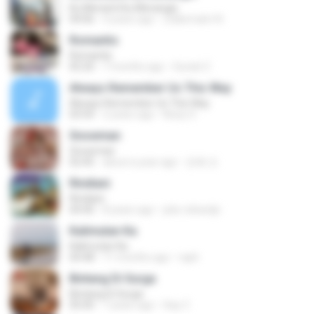
Ku Menanti Ku Menangis
04:06
4 years ago
Zulkernaim N.
Romantis
Romantis
05:20
7 months ago
Suriati Z.
Always Remember Us This Way
Always Remember Us This Way
03:54
2 years ago
Noisy S.
Snowman
Snowman
02:45
about a year ago
은혜 조.
Rindiani
Rindiani
04:40
8 years ago
joko rahardjo
Kalimutan Ka
Kalimutan Ka
04:48
11 months ago
raph
Bintang Di Surga
Bintang Di Surga
05:00
7 years ago
Sep Z.