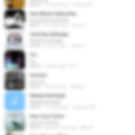
04:55
10 years ago
anugrah N.
Kau Masih Kekasihku
Kau Masih Kekasihku
04:37
12 years ago
anna S.
Asal Kau Bahagia
Asal Kau Bahagia
04:04
8 years ago
James I.
Iris
Iris
04:52
7 years ago
R D.
Asmara
Asmara
04:26
4 years ago
Gilang S.
Madah Berhelah
Madah Berhelah
04:41
15 years ago
Iriduan1208
Hey, Soul Sister
Hey, Soul Sister
03:34
about a year ago
Mike A.