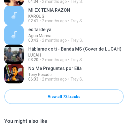
04:34
2 months ago
Trey S.
MI EX TENÍA RAZÓN
KAROL G
02:41
2 months ago
Trey S.
es tarde ya
Agua Marina
03:43
2 months ago
Trey S.
Háblame de ti - Banda MS (Cover de LUCAH)
LUCAH
03:20
2 months ago
Trey S.
No Me Preguntes por Ella
Tony Rosado
06:03
2 months ago
Trey S.
View all 72 tracks
You might also like