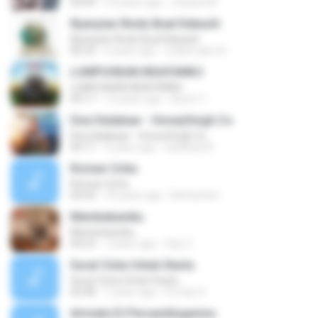
03:09
10 years ago
Jhoana M.
Nyanyian Rindu Buat Kekasih
Nyanyian Rindu Buat Kekasih
06:23
4 years ago
Zulkernaim N.
LUMPUHKAN INGATANKU
LUMPUHKAN INGATANKU
04:17
12 years ago
Aureri 1.
Desi Kalakaar - HoneySingh.Co
Desi Kalakaar - HoneySingh.Co
04:17
9 years ago
aadithya B.
Roman Cinta
Roman Cinta
04:03
10 years ago
Riefarsha I.
Membebaniku
Membebaniku
04:23
7 years ago
Sep Z.
Surat Cinta Untuk Starla
Surat Cinta Untuk Starla
05:08
7 years ago
Firman S.
Airmata Di Persandinganmu