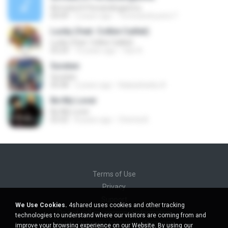
Airmata Di Persandinganmu
04:09
2 years ago
Tominandi putra T.
Lucky (feat. Colbie Caillat)
Lucky (feat. Colbie Caillat)
03:24
10 years ago
faiz A.
Suratan
Suratan
05:08
2 years ago
Kalasahanku 8.
Be My Lover
Be My Lover
03:32
8 years ago
Chenta B.
Terms of Use
Privacy
Support
We Use Cookies.
4shared uses cookies and other tracking
Do not sell my personal information
technologies to understand where our visitors are coming from and
Do not share my personal information
improve your browsing experience on our Website. By using our