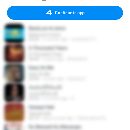
Continue in app
Basta ya mi amor.
Basta ya mi amor.
03:24
5 months ago
Leonardo S V.
A Thousand Years
A Thousand Years
04:44
2 years ago
Amanda R.
Easy On Me
Easy On Me
03:44
4 years ago
Carolina C.
ฉันมันก็ดีได้แค่นี้
ฉันมันก็ดีได้แค่นี้
04:32
9 months ago
D
Sampai Hati
Sampai Hati
05:14
about a year ago
Shikenashraf A.
Ku Menanti Ku Menangis