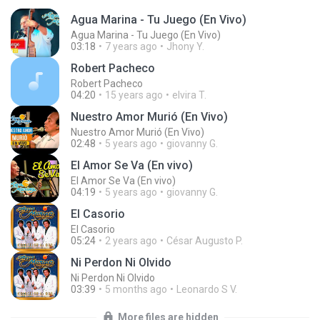
Agua Marina - Tu Juego (En Vivo)
Agua Marina - Tu Juego (En Vivo)
03:18
7 years ago
Jhony Y.
Robert Pacheco
Robert Pacheco
04:20
15 years ago
elvira T.
Nuestro Amor Murió (En Vivo)
Nuestro Amor Murió (En Vivo)
02:48
5 years ago
giovanny G.
El Amor Se Va (En vivo)
El Amor Se Va (En vivo)
04:19
5 years ago
giovanny G.
El Casorio
El Casorio
05:24
2 years ago
César Augusto P.
Ni Perdon Ni Olvido
Ni Perdon Ni Olvido
03:39
5 months ago
Leonardo S V.
More files are hidden