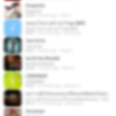
Despacito
Despacito
02:42
8 years ago
희영 이.
สุขอย่าไปเล่าเศร้าอย่าไปพูด [MV]
สุขอย่าไปเล่าเศร้าอย่าไปพูด [MV]
04:31
8 months ago
jeerapong
Tum Hi Ho
Tum Hi Ho
04:21
9 years ago
Teguh I.
Ae Dil Hai Mushkil
Ae Dil Hai Mushkil
04:29
10 years ago
Phino P.
LEMONADE
LEMONADE
03:07
2 months ago
yasmim O.
ทุกการเติบโตของเธอจะมีฉันคอยซัพพอร์ตเสมอ - FULL , [เนื้อเพลง]
ทุกการเติบโตของเธอจะมีฉันคอยซัพพอร์ตเสมอ - FULL , [เนื้อเพลง]
04:13
12 months ago
jeerapong
Snowman