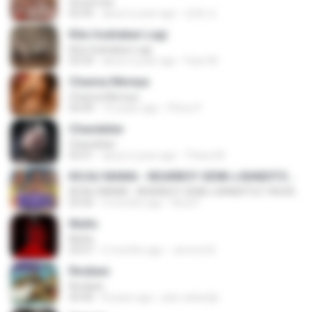
Snowman
02:45
about a year ago
은혜 조.
Kita Usahakan Lagi
Kita Usahakan Lagi
03:54
about a year ago
Fazri M.
Channa Mereya
Channa Mereya
04:49
10 years ago
Phino P.
Chandelier
Chandelier
03:51
about a year ago
Thiara M.
KICAU MANIA - NDARBOY GENK x BANDITOZ YAOW 86 (OFFICIAL LYRIC VIDEO) GAS POL NDANGAK
KICAU MANIA - NDARBOY GENK x BANDITOZ YAOW 86 (OFFICIAL LYRIC VIDEO) GAS POL NDANGAK
03:50
3 months ago
Rina P.
Multo
Multo
03:57
5 months ago
Jerome B.
Rindiani
Rindiani
04:40
8 years ago
joko rahardjo