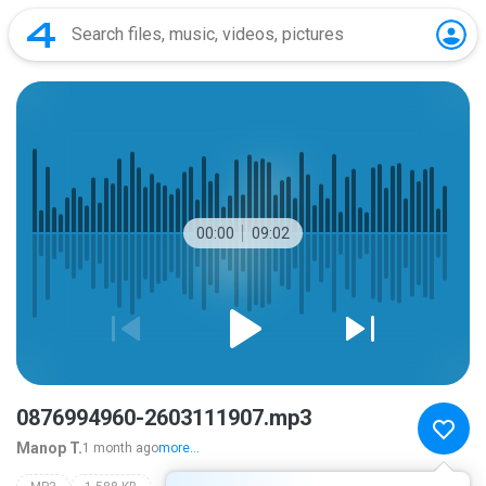
00:00
09:02
0876994960-2603111907.mp3
Manop T.
1 month ago
more...