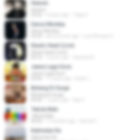
Heaven
Heaven
03:56
3 years ago
Tiago S.
Dance Monkey
Dance Monkey
03:29
about a year ago
Luis Henrique C.
Elastic Heart (Live)
Elastic Heart (Live)
04:16
3 years ago
Vanessa A.
Jeene Laga Hoon
Jeene Laga Hoon
03:56
11 years ago
bindu J.
Bintang Di Surga
Bintang Di Surga
05:00
7 years ago
Sep Z.
Tabola Bale
Tabola Bale
04:44
11 months ago
Hamdi U.
Kalimutan Ka
Kalimutan Ka