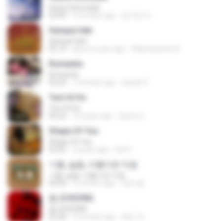
Heavy Serenade
03:00
3 months ago
문지영 여.
Sampai Hati
Sampai Hati
05:14
about a year ago
Shikenashraf A.
Romantis
Romantis
05:20
7 months ago
Suriati Z.
Tum Hi Ho
Tum Hi Ho
04:22
10 years ago
Satrio U.
Shape Of You
Shape Of You
03:56
4 years ago
Icel S.
기쁨, 슬픔, 아름다운 마음
기쁨, 슬픔, 아름다운 마음
04:36
4 months ago
정은 홍.
춤 (CHOOM)
춤 (CHOOM)
02:58
3 months ago
혜진 주.