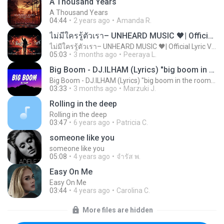
A Thousand Years
A Thousand Years
04:44
2 years ago
Amanda R.
ไม่มีใครรู้ตัวเรา– UNHEARD MUSIC 🖤| Official Lyric Video | เพลงสู้ชีวิต
ไม่มีใครรู้ตัวเรา– UNHEARD MUSIC 🖤| Official Lyric Video | เพลงสู้ชีวิต
05:03
3 months ago
Peeraya L.
Big Boom - DJ.ILHAM (Lyrics) "big boom in the room i go kaboom"
Big Boom - DJ.ILHAM (Lyrics) "big boom in the room i go kaboom"
03:33
3 months ago
Marzuki J.
Rolling in the deep
Rolling in the deep
03:47
6 years ago
Patricia C.
someone like you
someone like you
05:08
4 years ago
จํารัส พ.
Easy On Me
Easy On Me
03:44
4 years ago
Carolina C.
More files are hidden