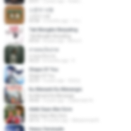
03:51
2 years ago
สัมพัน์ เ.
소문의 낙원
소문의 낙원
03:38
3 months ago
가나.
Tak Mungkin Berpaling
Tak Mungkin Berpaling
04:54
8 years ago
Bimo G.
สายลมเจ็บปวด
สายลมเจ็บปวด
04:23
8 months ago
D
Shape Of You
Shape Of You
02:53
9 years ago
류효정
Ku Menanti Ku Menangis
Ku Menanti Ku Menangis
04:06
4 years ago
Zulkernaim N.
Adek Saye Abe Sore
Adek Saye Abe Sore
04:10
3 months ago
Muhammad A.
Heavy Serenade