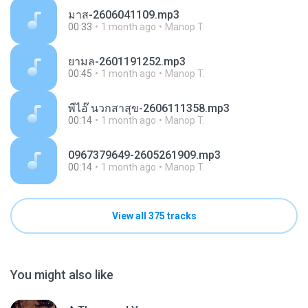
มาส-2606041109.mp3
00:33
1 month ago
Manop T.
ยามล-2601191252.mp3
00:45
1 month ago
Manop T.
พี่ไอ๊ นวกสาสุข-2606111358.mp3
00:14
1 month ago
Manop T.
0967379649-2605261909.mp3
00:14
1 month ago
Manop T.
View all 375 tracks
You might also like