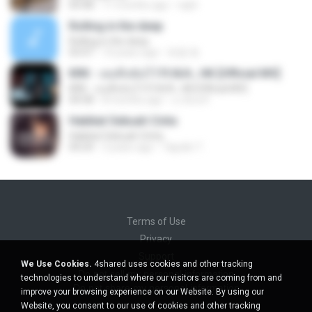
04:48
11 months ago
raph
Rolling in the deep
Rolling in the deep
03:47
10 years ago
희종 화.
KRK - เธอทิ้งฉันไว้ Ft.N/A , HK [Official MV]
KRK - เธอทิ้งฉันไว้ Ft.N/A , HK [Official MV]
04:58
8 months ago
นวมินทร์
Hakikat Sebuah Cinta
Hakikat Sebuah Cinta
04:24
3 years ago
Tajudin T.
Terms of Use
Privacy
Support
We Use Cookies.
4shared uses cookies and other tracking
Do not sell my personal information
technologies to understand where our visitors are coming from and
Do not share my personal information
improve your browsing experience on our Website. By using our
Website, you consent to our use of cookies and other tracking