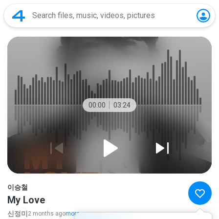
00:00
03:24
이승철
My Love
신정미
2 months ago
more...