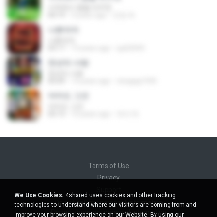
사막에서 꽃을 피우듯
04:19
3 years ago
진영 최.
나쁜여자
나쁜여자
03:17
13 years ago
sja02045
천년의 사랑
천년의 사랑
05:09
14 years ago
oloqqqq1935
아마도 그건
아마도 그건
03:13
10 years ago
재석 박.
Terms of Use
Privacy
Support
We Use Cookies.
4shared uses cookies and other tracking
Do not sell my personal information
technologies to understand where our visitors are coming from and
Do not share my personal information
improve your browsing experience on our Website. By using our