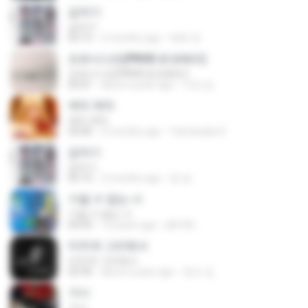
갑자기
갑자기
03:15
2 months ago
복희 박.
모르시나요(PROD.로코베리)
모르시나요(PROD.로코베리)
05:01
about a year ago
지빈 임.
캐치 캐치
캐치 캐치
03:00
2 months ago
Yamanaka S.
갑자기
갑자기
03:15
2 months ago
완 권.
가질 수 없는 너
가질 수 없는 너
04:43
12 years ago
jdh766
미치게 그리워서
미치게 그리워서
03:36
about a year ago
정오 김.
가시
가시