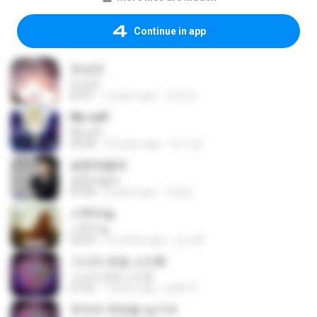
Continue in app
천상연
천상연
04:31
2 years ago
규정 한.
My self
My self
04:58
10 years ago
천사 달.
결혼해줄래
결혼해줄래
03:48
8 years ago
이화순
서쪽하늘
서쪽하늘
04:04
3 months ago
강지환
그녀의 웃음 소리뿐
그녀의 웃음 소리뿐
07:02
7 years ago
is4aC Y.
추억의 책장을 넘기며