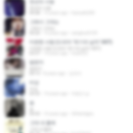
천년의 사랑
천년의 사랑
04:28
15 years ago
hansuk6200
그래서 그대는
그래서 그대는
04:20
14 years ago
sanghun0109
미련한 사랑 (드라마 '위기의 남자' OST)
미련한 사랑 (드라마 '위기의 남자' OST)
03:37
14 years ago
hsa0522
밤편지
밤편지
04:13
8 years ago
김유리
비상
비상
04:32
14 years ago
박병건 남.
숨
숨
04:43
10 years ago
369whdgns
그대 내 품에
그대 내 품에