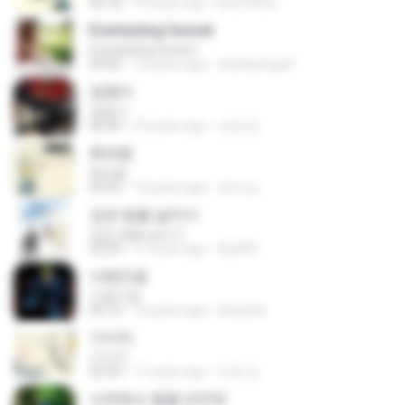
06:18
13 years ago
lhy970602
Everlasting Sunset
Everlasting Sunset
04:46
14 years ago
chutikarngolf
겁쟁이
겁쟁이
04:44
10 years ago
선영 정.
휘파람
휘파람
04:33
13 years ago
진이 김.
깊은 밤을 날아서
깊은 밤을 날아서
03:04
11 years ago
tlsdt69
사랑인걸
사랑인걸
04:16
14 years ago
tlswprbs
가시리
가시리
03:44
11 years ago
미정 강.
사막에서 꽃을 피우듯