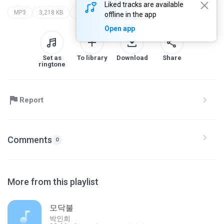
Liked tracks are available
MP3
3,218 KB
발라드
my love
이승철
offline in the app
Open app
Set as
To library
Download
Share
ringtone
Report
Comments
0
More from this playlist
모닥불
박인희