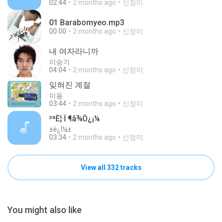
02:44
2 months ago
신정미
01 Barabomyeo.mp3
00:00
2 months ago
신정미
내 여자라니까
이승기
04:04
2 months ago
신정미
잊혀진 계절
이용
03:44
2 months ago
신정미
³ªÈ¦·Î ¶ã¾Õ¿¡¼­
±è¿Ï¼±
03:34
2 months ago
신정미
View all 332 tracks
You might also like