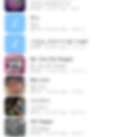
추억의 책장을 넘기며
04:30
6 years ago
izzy
흰눈
흰눈
04:15
8 years ago
경옥 조.
이창섭_한번더이별-1.mp3
04:39
2 years ago
수진 정.
Mr. Chu (On Stage)
Mr. Chu (On Stage)
03:26
7 years ago
선영 이.
My Love
My Love
04:12
5 years ago
우경숙
아마추어
아마추어
03:51
8 years ago
현주 유.
Oh! Happy
Oh! Happy
04:02
8 years ago
김검사