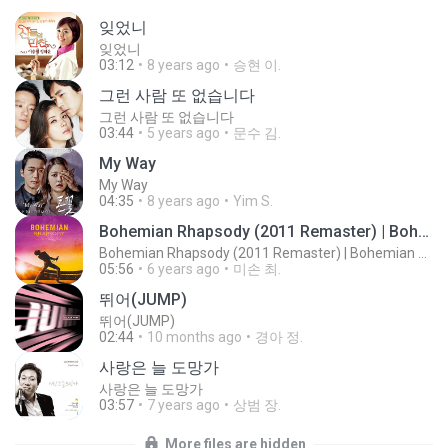
잊었니
잊었니
03:12
8 years ago
승현 이.
그런 사람 또 없습니다
그런 사람 또 없습니다
03:44
5 years ago
문수 김.
My Way
My Way
04:35
8 years ago
Yim S.
Bohemian Rhapsody (2011 Remaster) | Bohemian Rhapsody OST
Bohemian Rhapsody (2011 Remaster) | Bohemian Rhapsody OST
05:56
6 years ago
미손 최.
뛰어(JUMP)
뛰어(JUMP)
02:44
10 months ago
경아 정.
사랑은 늘 도망가
사랑은 늘 도망가
03:57
7 years ago
상범 장.
More files are hidden