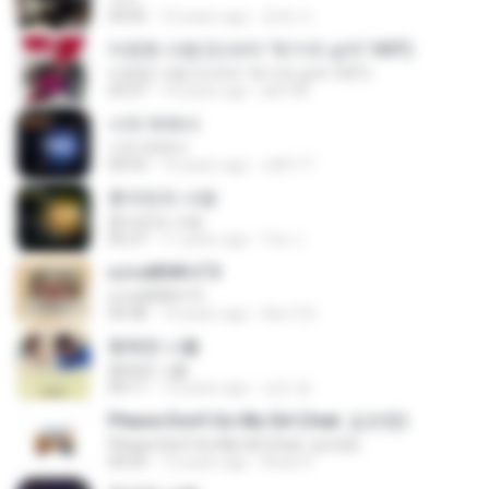
04:05
10 years ago
준호 이.
미련한 사랑 (드라마 '위기의 남자' OST)
미련한 사랑 (드라마 '위기의 남자' OST)
03:37
14 years ago
plk748
너의 뒤에서
너의 뒤에서
04:53
14 years ago
cd0117
혼자만의 사랑
혼자만의 사랑
05:27
11 years ago
Yeo J.
єЈ»зёЮ№«ГЭ
єЈ»зёЮ№«ГЭ
04:38
14 years ago
klsc123
행복한 나를
행복한 나를
04:11
13 years ago
성진 윤.
Please Don't Go My Girl (feat. 김조한)
Please Don't Go My Girl (feat. 김조한)
04:29
13 years ago
Brian K.