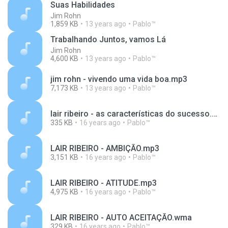
Suas Habilidades
Jim Rohn
1,859 KB
13 years ago
Pablo™
Trabalhando Juntos, vamos Lá
Jim Rohn
4,600 KB
13 years ago
Pablo™
jim rohn - vivendo uma vida boa.mp3
7,173 KB
13 years ago
Pablo™
lair ribeiro - as características do sucesso.wma
335 KB
16 years ago
Pablo™
LAIR RIBEIRO - AMBIÇÃO.mp3
3,151 KB
16 years ago
Pablo™
LAIR RIBEIRO - ATITUDE.mp3
4,975 KB
16 years ago
Pablo™
LAIR RIBEIRO - AUTO ACEITAÇÃO.wma
329 KB
16 years ago
Pablo™