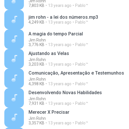
Jim Rohn
7,803 KB
13 years ago
Pablo™
jim rohn - a lei dos números.mp3
4,249 KB
13 years ago
Pablo™
A magia do tempo Parcial
Jim Rohn
3,776 KB
13 years ago
Pablo™
Ajustando as Velas
Jim Rohn
3,203 KB
13 years ago
Pablo™
Comunicação, Apresentação e Testemunhos
Jim Rohn
4,398 KB
13 years ago
Pablo™
Desenvolvendo Novas Habilidades
Jim Rohn
7,931 KB
13 years ago
Pablo™
Merecer X Precisar
Jim Rohn
3,357 KB
13 years ago
Pablo™