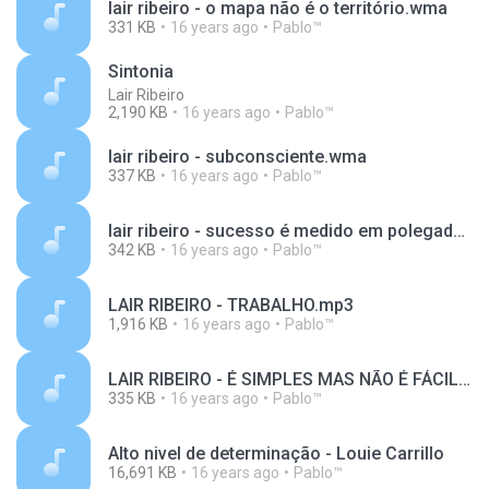
lair ribeiro - o mapa não é o território.wma
331 KB
16 years ago
Pablo™
Sintonia
Lair Ribeiro
2,190 KB
16 years ago
Pablo™
lair ribeiro - subconsciente.wma
337 KB
16 years ago
Pablo™
lair ribeiro - sucesso é medido em polegadas.wma
342 KB
16 years ago
Pablo™
LAIR RIBEIRO - TRABALHO.mp3
1,916 KB
16 years ago
Pablo™
LAIR RIBEIRO - É SIMPLES MAS NÃO É FÁCIL.wma
335 KB
16 years ago
Pablo™
Alto nivel de determinação - Louie Carrillo
16,691 KB
16 years ago
Pablo™