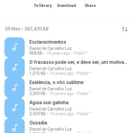
To library
Download
Share
59 files • 387,470 KB
Esclarecimentos
Daniel de Carvalho Luz
968 KB
16 years ago
Pablo™
O fracasso pode ser, e deve ser, um motivador
Daniel de Carvalho Luz
1,516 KB
16 years ago
Pablo™
Exelência, o vôo sublime
Daniel de Carvalho Luz
2,359 KB
16 years ago
Pablo™
Águia oun galinha
Daniel de Carvalho Luz
2,359 KB
16 years ago
Pablo™
Ousadia
Daniel de Carvalho Luz