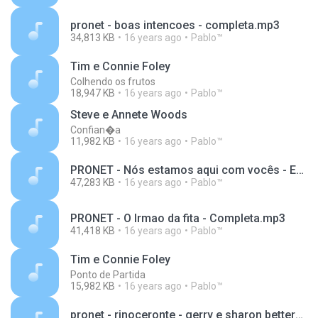
pronet - boas intencoes - completa.mp3
34,813 KB
16 years ago
Pablo™
Tim e Connie Foley
Colhendo os frutos
18,947 KB
16 years ago
Pablo™
Steve e Annete Woods
Confian�a
11,982 KB
16 years ago
Pablo™
PRONET - Nós estamos aqui com vocês - Erik e Denise Golden.mp3
47,283 KB
16 years ago
Pablo™
PRONET - O Irmao da fita - Completa.mp3
41,418 KB
16 years ago
Pablo™
Tim e Connie Foley
Ponto de Partida
15,982 KB
16 years ago
Pablo™
pronet - rinoceronte - gerry e sharon betterman.mp3