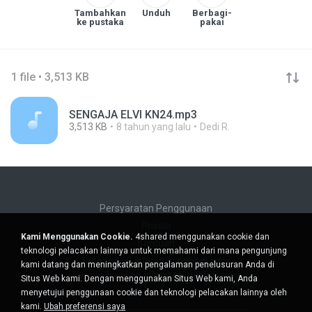
Tambahkan
Unduh
Berbagi-
ke pustaka
pakai
1 file • 3,513 KB
SENGAJA ELVI KN24.mp3
3,513 KB
8 tahun yang lalu
Dedi R.
Persyaratan Penggunaan
Privasi
Kami Menggunakan Cookie.
4shared menggunakan cookie dan
Bantuan
teknologi pelacakan lainnya untuk memahami dari mana pengunjung
Jangan jual informasi pribadi saya
kami datang dan meningkatkan pengalaman penelusuran Anda di
Jangan bagikan informasi pribadi saya
Situs Web kami. Dengan menggunakan Situs Web kami, Anda
menyetujui penggunaan cookie dan teknologi pelacakan lainnya oleh
kami.
Ubah preferensi saya