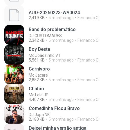
AUD-20260223-WA0024.
2,419 KB
5 months ago
Fernando O.
Bandido problemático
DJ GUSTOMARES
2,342 KB
5 months ago
Fernando O.
Boy Besta
Mc Joaozinho VT
5,561 KB
5 months ago
Fernando O.
Carnívoro
Mc Jacaré
2,852 KB
5 months ago
Fernando O.
Chatão
Mc Lele JP
4,407 KB
5 months ago
Fernando O.
Comedinha Ficou Bravo
DJ Japa NK
2,180 KB
5 months ago
Fernando O.
Deixei minha versão antiga