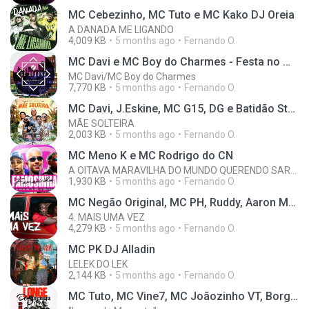
MC Cebezinho, MC Tuto e MC Kako DJ Oreia
A DANADA ME LIGANDO
4,009 KB
5 months ago
Fernando O.
MC Davi e MC Boy do Charmes - Festa no Motel (Jorgin Deejhay)
MC Davi/MC Boy do Charmes
7,770 KB
5 months ago
Fernando O.
MC Davi, J.Eskine, MC G15, DG e Batidão Stronda
MÃE SOLTEIRA
2,003 KB
5 months ago
Fernando O.
MC Meno K e MC Rodrigo do CN
A OITAVA MARAVILHA DO MUNDO QUERENDO SARRAR
1,930 KB
5 months ago
Fernando O.
MC Negão Original, MC PH, Ruddy, Aaron Modesto Biazotto
4. MAIS UMA VEZ
4,279 KB
5 months ago
Fernando O.
MC PK DJ Alladin
LELEK DO LEK
2,144 KB
5 months ago
Fernando O.
MC Tuto, MC Vine7, MC Joãozinho VT, Borges, MC Kako e Chefin