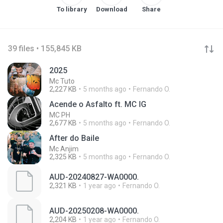
To library
Download
Share
39 files • 155,845 KB
2025
Mc Tuto
2,227 KB
5 months ago
Fernando O.
Acende o Asfalto ft. MC IG
MC PH
2,677 KB
5 months ago
Fernando O.
After do Baile
Mc Anjim
2,325 KB
5 months ago
Fernando O.
AUD-20240827-WA0000.
2,321 KB
1 year ago
Fernando O.
AUD-20250208-WA0000.
2,204 KB
1 year ago
Fernando O.