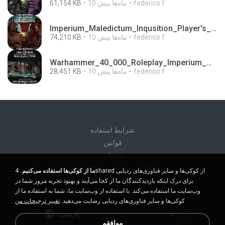
federico f
10 ماه‌ها پیش
61,154 KB
Imperium_Maledictum_Inqusition_Player's_Guide_13_01_25.pdf
federico f
10 ماه‌ها پیش
74,210 KB
Warhammer_40_000_Roleplay_Imperium_Maledictum_Halikarn_s_Cache.pdf
federico f
10 ماه‌ها پیش
28,451 KB
شرايط استفاده
قوانين
پشتیبانی
اطلاعات شخصی من را نفروشید
ما از کوکی‌ها استفاده می‌کنیم.
4shared از کوکی‌ها و سایر فناوری‌های ردیابی
اطلاعات شخصی من را به اشتراک نگذارید
برای درک اینکه بازدیدکنندگان ما از کجا می‌آیند و بهبود تجربه مرور شما در
وب‌سایت ما استفاده می‌کند. با استفاده از وب‌سایت ما، شما به استفاده ما از
کوکی‌ها و سایر فناوری‌های ردیابی رضایت می‌دهید.
تغییر ترجیحات من
پارسی
موافقم