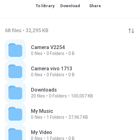
To library
Download
Share
68 files • 32,295 KB
Camera V2254
0
files
0
Folders
0 B
Camera vivo 1713
0
files
0
Folders
0 B
Downloads
20
files
0
Folders
100,007 KB
My Music
0
files
1
Folders
37,967 KB
My Video
0
files
1
Folders
0 B