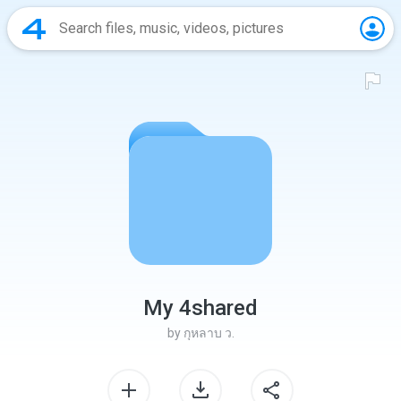
My 4shared
by
กุหลาบ ว.