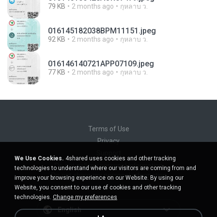
79 KB
2 months ago
กุหลาบ ว.
016145182038BPM11151.jpeg
92 KB
2 months ago
กุหลาบ ว.
016146140721APP07109.jpeg
77 KB
2 months ago
กุหลาบ ว.
Terms of Use
Privacy
Support
We Use Cookies.
4shared uses cookies and other tracking
Do not sell my personal information
technologies to understand where our visitors are coming from and
Do not share my personal information
improve your browsing experience on our Website. By using our
Website, you consent to our use of cookies and other tracking
technologies.
Change my preferences
English