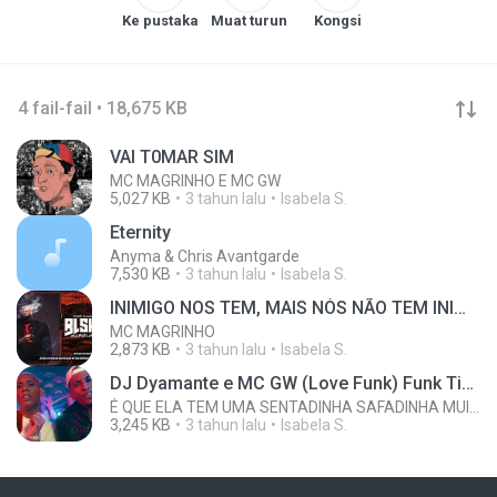
Ke pustaka
Muat turun
Kongsi
4 fail-fail • 18,675 KB
VAl T0MAR SlM
MC MAGRINHO E MC GW
5,027 KB
3 tahun lalu
Isabela S.
Eternity
Anyma & Chris Avantgarde
7,530 KB
3 tahun lalu
Isabela S.
INIMIGO NOS TEM, MAIS NÓS NÃO TEM INIMIGA (DJ FW)
MC MAGRINHO
2,873 KB
3 tahun lalu
Isabela S.
DJ Dyamante e MC GW (Love Funk) Funk Tiktok
É QUE ELA TEM UMA SENTADINHA SAFADINHA MUITO DIFERENTE
3,245 KB
3 tahun lalu
Isabela S.