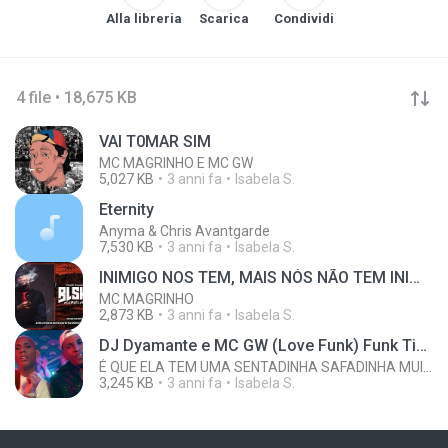
Alla libreria
Scarica
Condividi
4 file • 18,675 KB
VAl T0MAR SlM
MC MAGRINHO E MC GW
5,027 KB
3 anni fa
Isabela S.
Eternity
Anyma & Chris Avantgarde
7,530 KB
3 anni fa
Isabela S.
INIMIGO NOS TEM, MAIS NÓS NÃO TEM INIMIGA (DJ FW)
MC MAGRINHO
2,873 KB
3 anni fa
Isabela S.
DJ Dyamante e MC GW (Love Funk) Funk Tiktok
É QUE ELA TEM UMA SENTADINHA SAFADINHA MUITO DIFERENTE
3,245 KB
3 anni fa
Isabela S.