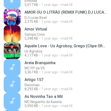
Emicida
5,017 KB
1 year ago
maik M.
AMOR OU O LITRÃO (REMIX FUNK) DJ LUCAS BEAT
DJ Lucas Beat
2,375 KB
1 year ago
maik M.
Amor Virtual
Sampa Crew
5,348 KB
1 year ago
maik M.
Aquele Love - Us Agroboy, Grego (Clipe Oficial)
Us Agroboy
4,177 KB
1 year ago
maik M.
Areia Branquinha
MC PP da VS
3,367 KB
1 year ago
maik M.
Artigo 157
Racionais
8,292 KB
1 year ago
maik M.
As Novinha Tao a Mil
MC Neguinho do Kaxeta
5,950 KB
1 year ago
maik M.