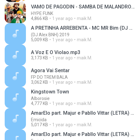
VAMO DE PAGODIN - SAMBA DE MALANDRO - MC Daniel, Ryan SP, Paulin da Capital e Piedro (DJ WN e DJ GM)
HYPE FUNK
4,866 KB
1 year ago
maik M.
A PRETINHA ARREBENTA - MC MR Bim (DJ Alex BNH) 2019
(DJ Alex BNH) 2019
5,009 KB
1 year ago
maik M.
A Voz E O Violao.mp3
3,173 KB
1 year ago
maik M.
Agora Vai Sentar
FP DO TREM BALA
3,062 KB
1 year ago
maik M.
Kingstown Town
Alborosie
4,777 KB
1 year ago
maik M.
AmarElo part. Majur e Pabllo Vittar (LETRA) Lyrics
Emicida
5,017 KB
1 year ago
maik M.
AmarElo part. Majur e Pabllo Vittar (LETRA) Lyrics