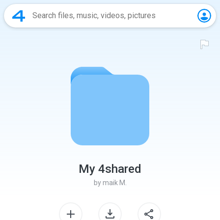
My 4shared
by
maik M.