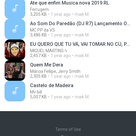
Ate que enfim Musica nova 2019 RL
Ferrugem
3,205 KB
1 year ago
maik M.
Ao Som Do Paredão (DJ R7) Lançamento Oficial 20
MC PP da VS
3,486 KB
1 year ago
maik M.
EU QUERO QUE TU VÁ, VAI TOMAR NO CÚ, PARA DE TOMAR
MIGUEL MARTINS ϟ
2,457 KB
1 year ago
maik M.
Quem Me Dera
Márcia Fellipe, Jerry Smith
2,305 KB
1 year ago
maik M.
Castelo de Madeira
Mv bill
5,007 KB
1 year ago
maik M.
Terms of Use