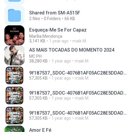
Shared from SM-A515F
2
files
0
Folders
66 KB
Esqueça-Me Se For Capaz
Marília Mendonça
3,141 KB
1 year ago
maik M.
AS MAIS TOCADAS DO MOMENTO 2024
MC PH
38,280 KB
1 year ago
maik M.
9f187537_SDOC-4076B1AF05AC28E5DDADC4143E59DB64-07-24-SI. (1).apk
57,305 KB
1 year ago
maik M.
9f187537_SDOC-4076B1AF05AC28E5DDADC4143E59DB64-07-24-SI. (2).apk
57,305 KB
1 year ago
maik M.
9f187537_SDOC-4076B1AF05AC28E5DDADC4143E59DB64-07-24-SI. (3).apk
57,305 KB
1 year ago
maik M.
Amor E Fé