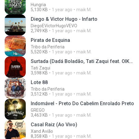
Hungria
5,130 KB
1 year ago
maik M.
Diego & Victor Hugo - Infarto
DiegoEVictorHugoVEVO
2,749 KB
1 year ago
maik M.
Pirata de Esquina
Tribo da Periferia
5,520 KB
1 year ago
maik M.
Surtada (Dadá Boladão, Tati Zaqui feat. OIK) (Brega Funk Remix)
Tati Zaqui
3,598 KB
1 year ago
maik M.
Lote 88
Tribo da Periferia
3,512 KB
1 year ago
maik M.
Indomável - Preto Do Cabelim Enrolado Preto
GREGO
3,463 KB
1 year ago
maik M.
Casal Raiz (Ao Vivo)
Xand Avião
8,358 KB
1 year ago
maik M.