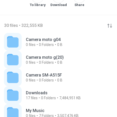
To library
Download
Share
30 files • 322,555 KB
Camera moto g04
0
files
0
Folders
0 B
Camera moto g(20)
0
files
0
Folders
0 B
Camera SM-A515F
0
files
0
Folders
0 B
Downloads
17
files
0
Folders
7,484,951 KB
My Music
0
files
7
Folders
3,507,476 KB