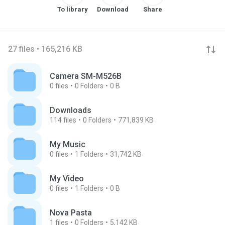
To library
Download
Share
27 files • 165,216 KB
Camera SM-M526B
0
files
0
Folders
0 B
Downloads
114
files
0
Folders
771,839 KB
My Music
0
files
1
Folders
31,742 KB
My Video
0
files
1
Folders
0 B
Nova Pasta
1
files
0
Folders
5,142 KB