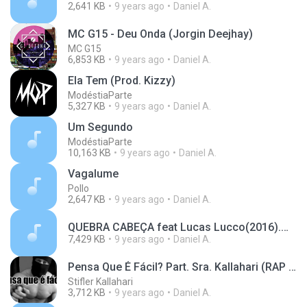
2,641 KB
9 years ago
Daniel A.
MC G15 - Deu Onda (Jorgin Deejhay)
MC G15
6,853 KB
9 years ago
Daniel A.
Ela Tem (Prod. Kizzy)
ModéstiaParte
5,327 KB
9 years ago
Daniel A.
Um Segundo
ModéstiaParte
10,163 KB
9 years ago
Daniel A.
Vagalume
Pollo
2,647 KB
9 years ago
Daniel A.
QUEBRA CABEÇA feat Lucas Lucco(2016).mp3
7,429 KB
9 years ago
Daniel A.
Pensa Que É Fácil? Part. Sra. Kallahari (RAP MAROMBA)
Stifler Kallahari
3,712 KB
9 years ago
Daniel A.