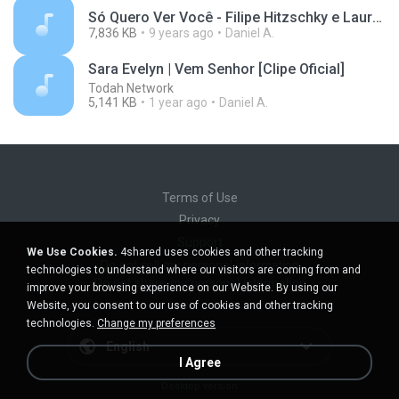
Só Quero Ver Você - Filipe Hitzschky e Laura Souguellis (FHOP) (1).mp3
7,836 KB
9 years ago
Daniel A.
Sara Evelyn | Vem Senhor [Clipe Oficial]
Todah Network
5,141 KB
1 year ago
Daniel A.
Terms of Use
Privacy
Support
We Use Cookies.
4shared uses cookies and other tracking
Do not sell my personal information
technologies to understand where our visitors are coming from and
Do not share my personal information
improve your browsing experience on our Website. By using our
Website, you consent to our use of cookies and other tracking
technologies.
Change my preferences
English
I Agree
Desktop version