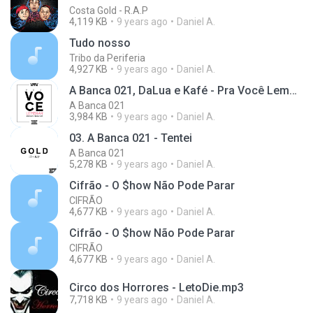
Costa Gold - R.A.P
4,119 KB
9 years ago
Daniel A.
Tudo nosso
Tribo da Periferia
4,927 KB
9 years ago
Daniel A.
A Banca 021, DaLua e Kafé - Pra Você Lembrar
A Banca 021
3,984 KB
9 years ago
Daniel A.
03. A Banca 021 - Tentei
A Banca 021
5,278 KB
9 years ago
Daniel A.
Cifrão - O $how Não Pode Parar
CIFRÃO
4,677 KB
9 years ago
Daniel A.
Cifrão - O $how Não Pode Parar
CIFRÃO
4,677 KB
9 years ago
Daniel A.
Circo dos Horrores - LetoDie.mp3
7,718 KB
9 years ago
Daniel A.