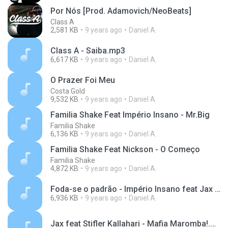
Por Nós [Prod. Adamovich/NeoBeats]
Class A
2,581 KB
9 years ago
Daniel A.
Class A - Saiba.mp3
6,617 KB
9 years ago
Daniel A.
O Prazer Foi Meu
Costa Gold
9,532 KB
9 years ago
Daniel A.
Familia Shake Feat Império Insano - Mr.Big
Familia Shake
6,136 KB
9 years ago
Daniel A.
Familia Shake Feat Nickson - O Começo
Familia Shake
4,872 KB
9 years ago
Daniel A.
Foda-se o padrão - Império Insano feat Jax e Stifler Kallahari.mp3
6,936 KB
9 years ago
Daniel A.
Jax feat Stifler Kallahari - Mafia Maromba!.mp3