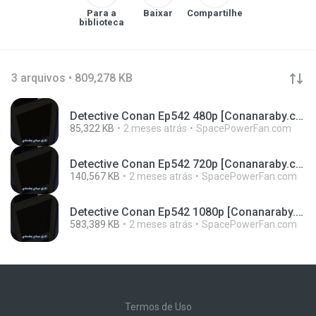
Para a
Baixar
Compartilhe
biblioteca
3 arquivos • 809,278 KB
Detective Conan Ep542 480p [Conanaraby.com].mp4
85,322 KB
2 meses atrás
SpacePowerFan.com
Detective Conan Ep542 720p [Conanaraby.com].mp4
140,567 KB
2 meses atrás
SpacePowerFan.com
Detective Conan Ep542 1080p [Conanaraby.com].mp4
583,389 KB
2 meses atrás
SpacePowerFan.com
Termos de Uso