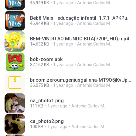
46,949 KB
1 year ago
Antonio Carlos M.
Bebê Mais_ educação infantil_1.7.1_APKPure.apk
46,949 KB
1 year ago
Antonio Carlos M.
BEM-VINDO AO MUNDO BITA(720P_HD).mp4
14,632 KB
1 year ago
Antonio Carlos M.
bob-zoom.apk
37,162 KB
1 year ago
Antonio Carlos M.
br.com.zeroum.geniusgalinha-MT9Q5jKvUpzutvAtqdGJkw==.zip
36,075 KB
1 year ago
Antonio Carlos M.
ca_photo1.png
111 KB
1 year ago
Antonio Carlos M.
ca_photo2.png
100 KB
1 year ago
Antonio Carlos M.