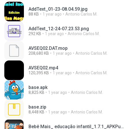
AddText_01-23-08.04.59.jpg
88 KB
1 year ago
Antonio Carlos M.
AddText_12-24-07.23.53.png
292 KB
1 year ago
Antonio Carlos M.
AVSEQ02.DAT.mop
208,680 KB
1 year ago
Antonio Carlos M.
AVSEQ02.mp4
120,395 KB
1 year ago
Antonio Carlos M.
base.apk
8,825 KB
1 year ago
Antonio Carlos M.
base.zip
8,448 KB
1 year ago
Antonio Carlos M.
Bebê Mais_ educação infantil_1.7.1_APKPure (1).apk