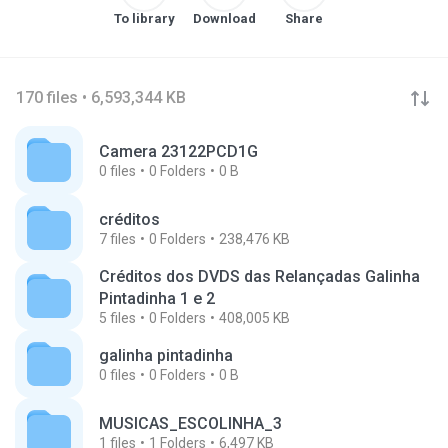
To library
Download
Share
170 files • 6,593,344 KB
Camera 23122PCD1G
0
files
0
Folders
0 B
créditos
7
files
0
Folders
238,476 KB
Créditos dos DVDS das Relançadas Galinha
Pintadinha 1 e 2
5
files
0
Folders
408,005 KB
galinha pintadinha
0
files
0
Folders
0 B
MUSICAS_ESCOLINHA_3
1
files
1
Folders
6,497 KB