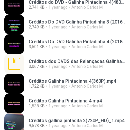
Créditos do DVD - Galinha Pintadinha 4(480P).mp4
2,741 KB
1 year ago
Antonio Carlos M.
Créditos Do DVD Galinha Pintadinha 3 (2016-2017)(720P_60FPS).mp4
2,749 KB
1 year ago
Antonio Carlos M.
Créditos Do DVD Galinha Pintadinha 4 (2018-2020)(720P_60FPS).mp4
3,501 KB
1 year ago
Antonio Carlos M.
Créditos dos DVDS das Relançadas Galinha Pintadinha 1 e 2.zip
3,067 KB
1 year ago
Antonio Carlos M.
Créditos Galinha Pintadinha 4(360P).mp4
1,722 KB
1 year ago
Antonio Carlos M.
Créditos Galinha Pintadinha 4.mp4
1,538 KB
1 year ago
Antonio Carlos M.
Créditos gallina pintadita 2(720P_HD)_1.mp4
9,578 KB
1 year ago
Antonio Carlos M.