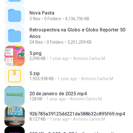
Nova Pasta
3
files
0
Folders
4,136,736 KB
Retrospectiva na Globo e Globo Repórter 50
Anos
24
files
0
Folders
3,201,209 KB
5.png
2,090 KB
1 year ago
Antonio Carlos M.
5.zip
1,955,938 KB
1 year ago
Antonio Carlos M.
20 de janeiro de 2025.mp4
128 KB
1 year ago
Antonio Carlos M.
92b785a39125dd221da588b32c895f69.mp4
8,127 KB
1 year ago
Antonio Carlos M.