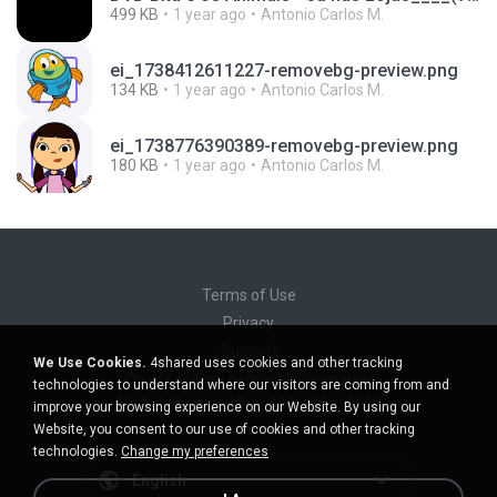
499 KB
1 year ago
Antonio Carlos M.
ei_1738412611227-removebg-preview.png
134 KB
1 year ago
Antonio Carlos M.
ei_1738776390389-removebg-preview.png
180 KB
1 year ago
Antonio Carlos M.
Terms of Use
Privacy
Support
We Use Cookies.
4shared uses cookies and other tracking
Do not sell my personal information
technologies to understand where our visitors are coming from and
Do not share my personal information
improve your browsing experience on our Website. By using our
Website, you consent to our use of cookies and other tracking
technologies.
Change my preferences
English