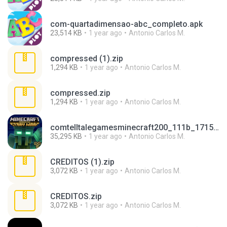
com-quartadimensao-abc_completo.apk
23,514 KB
1 year ago
Antonio Carlos M.
compressed (1).zip
1,294 KB
1 year ago
Antonio Carlos M.
compressed.zip
1,294 KB
1 year ago
Antonio Carlos M.
comtelltalegamesminecraft200_111b_1715741518.apk
35,295 KB
1 year ago
Antonio Carlos M.
CREDITOS (1).zip
3,072 KB
1 year ago
Antonio Carlos M.
CREDITOS.zip
3,072 KB
1 year ago
Antonio Carlos M.