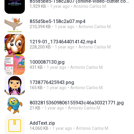
855d5be5-158c2a07 (online-video-cutter.com).mp4
1,929 KB
1 year ago
Antonio Carlos M.
855d5be5-158c2a07.mp4
210,394 KB
1 year ago
Antonio Carlos M.
1219-01_1734644014142.mp4
228,200 KB
1 year ago
Antonio Carlos M.
1000087130.jpg
431 KB
1 year ago
Antonio Carlos M.
1738776425943.png
165 KB
1 year ago
Antonio Carlos M.
80328153609806155943c46a30321771.jpg
21 KB
1 year ago
Antonio Carlos M.
AddText.zip
14,060 KB
1 year ago
Antonio Carlos M.