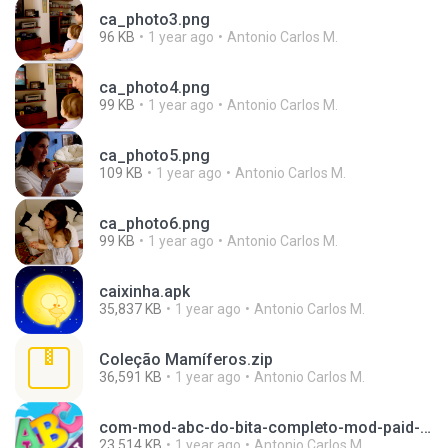
ca_photo3.png
96 KB
1 year ago
Antonio Carlos M.
ca_photo4.png
99 KB
1 year ago
Antonio Carlos M.
ca_photo5.png
109 KB
1 year ago
Antonio Carlos M.
ca_photo6.png
99 KB
1 year ago
Antonio Carlos M.
caixinha.apk
35,837 KB
1 year ago
Antonio Carlos M.
Coleção Mamíferos.zip
36,591 KB
1 year ago
Antonio Carlos M.
com-mod-abc-do-bita-completo-mod-paid-1-5-6.apk
23,514 KB
1 year ago
Antonio Carlos M.