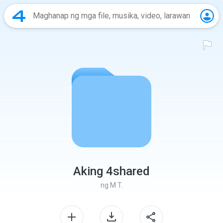
Aking 4shared
ng
M T.