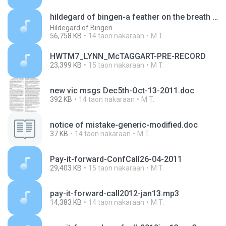
hildegard of bingen-a feather on the breath of god -bbc radio documentary.mp3
Hildegard of Bingen
56,758 KB
14 taon nakaraan
M T.
HWTM7_LYNN_McTAGGART-PRE-RECORD
23,399 KB
15 taon nakaraan
M T.
new vic msgs Dec5th-Oct-13-2011.doc
392 KB
14 taon nakaraan
M T.
notice of mistake-generic-modified.doc
37 KB
14 taon nakaraan
M T.
Pay-it-forward-ConfCall26-04-2011
29,403 KB
15 taon nakaraan
M T.
pay-it-forward-call2012-jan13.mp3
14,383 KB
14 taon nakaraan
M T.