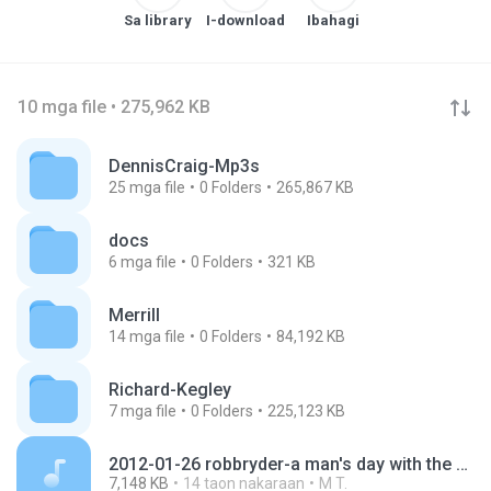
Sa library
I-download
Ibahagi
10 mga file • 275,962 KB
DennisCraig-Mp3s
25
mga file
0
Folders
265,867 KB
docs
6
mga file
0
Folders
321 KB
Merrill
14
mga file
0
Folders
84,192 KB
Richard-Kegley
7
mga file
0
Folders
225,123 KB
2012-01-26 robbryder-a man's day with the clerk of court.mp3
7,148 KB
14 taon nakaraan
M T.