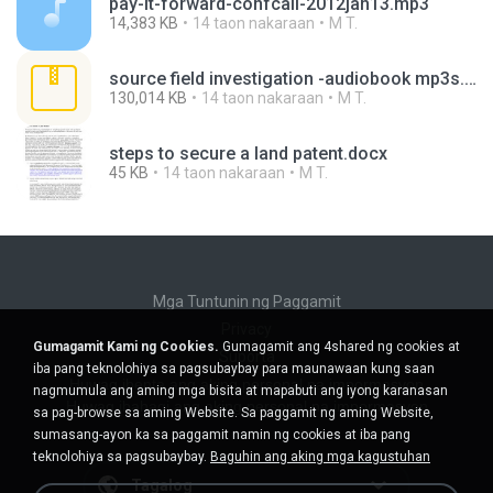
pay-it-forward-confcall-2012jan13.mp3
14,383 KB
14 taon nakaraan
M T.
source field investigation -audiobook mp3s.zip
130,014 KB
14 taon nakaraan
M T.
steps to secure a land patent.docx
45 KB
14 taon nakaraan
M T.
Mga Tuntunin ng Paggamit
Privacy
Gumagamit Kami ng Cookies.
Gumagamit ang 4shared ng cookies at
Suporta
iba pang teknolohiya sa pagsubaybay para maunawaan kung saan
Huwag ibenta ang aking personal na impormasyon
nagmumula ang aming mga bisita at mapabuti ang iyong karanasan
Huwag ibahagi ang aking personal na impormasyon
sa pag-browse sa aming Website. Sa paggamit ng aming Website,
sumasang-ayon ka sa paggamit namin ng cookies at iba pang
teknolohiya sa pagsubaybay.
Baguhin ang aking mga kagustuhan
Tagalog